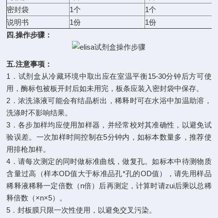
密封袋
1个
1个
说明书
1份
1份
四.操作步骤：
五.注意事项：
1．试剂盒从冷藏环境中取出应在室温平衡15-30分钟后方可使
用，酶标包被板开封后如未用完，板条应装入密封袋中保存。
2．浓洗涤液可能会有结晶析出，稀释时可在水浴中加温助溶，
洗涤时不影响结果。
3．各步加样均应使用加样器，并经常校对其准确性，以避免试
验误差。一次加样时间控制在5分钟内，如标本数量多，推荐使
用排枪加样。
4．请每次测定的同时做标准曲线，做复孔。如标本中待测物质
含量过高（样本OD值大于标准品孔*孔的OD值），请先用样品
稀释液稀释一定倍数（n倍）后再测定，计算时请zui后乘以总稀
释倍数（×n×5）。
5．封板膜只限一次性使用，以避免交叉污染。