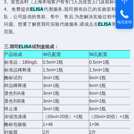
3、发货及时（上海本地客户有专门人员送货上门及取标本）
4、免费提供
ELISA
代测服务,我司拥有自己的实验室和技术团
队，公司提供的售前、售中、售后,为您解决实验过程中遇到的
电话咨询
问题。想要了解更我司实验代做服务,请或点击
ELISA
常见问题
页面。
三.我司
ELISA
试剂盒组成：
产品组成
48孔配置
96孔配置
标准品：180ng/L
0.5ml×1瓶
0.5ml×1瓶
标准品稀释液
1.5ml×1瓶
1.5ml×1瓶
酶标试剂
3ml×1瓶
6ml×1瓶
样品稀释液
3ml×1瓶
6ml×1瓶
显色剂A液
3ml×1瓶
6ml×1瓶
显色剂B液
3ml×1瓶
6ml×1瓶
终止液
3ml×1瓶
6ml×1瓶
浓缩洗涤液
（20ml×20倍）×1瓶
（20ml×30倍）×1瓶
酶标包被板
1×48
1×96
封板膜
2片
2片