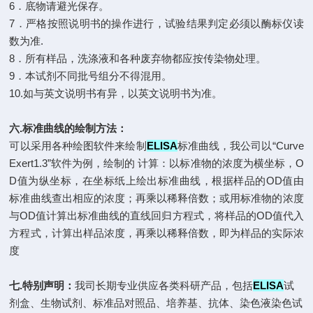
6．底物请避光保存。
7．严格按照说明书的操作进行，试验结果判定必须以酶标仪读
数为准.
8．所有样品，洗涤液和各种废弃物都应按传染物处理。
9．本试剂不同批号组分不得混用。
10.如与英文说明书有异，以英文说明书为准。
六.标准曲线的绘制方法：
可以采用各种绘图软件来绘制
ELISA
标准曲线，我公司以“Curve
Exert1.3”软件为例，绘制的 计算：以标准物的浓度为横坐标，O
D值为纵坐标，在坐标纸上绘出标准曲线，根据样品的OD值由
标准曲线查出相应的浓度；再乘以稀释倍数；或用标准物的浓度
与OD值计算出标准曲线的直线回归方程式，将样品的OD值代入
方程式，计算出样品浓度，再乘以稀释倍数，即为样品的实际浓
度
七.特别声明：
我司长期专业供应各类科研产品，包括
ELISA
试
剂盒、生物试剂、标准品对照品、培养基、抗体、染色液染色试