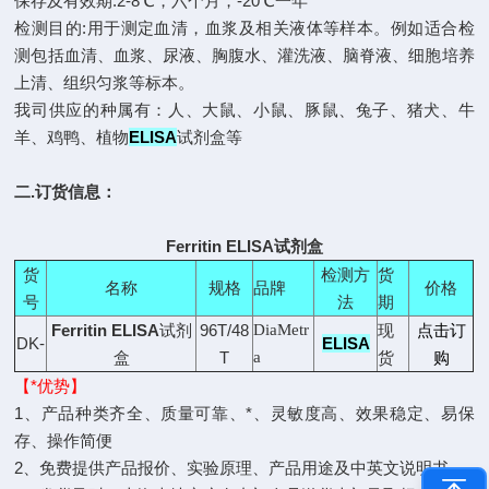
保存及有效期:2-8℃，六个月，-20℃一年
检测目的:用于测定血清，血浆及相关液体等样本。例如适合检
测包括血清、血浆、尿液、胸腹水、灌洗液、脑脊液、细胞培养
上清、组织匀浆等标本。
我司供应的种属有：人、大鼠、小鼠、豚鼠、兔子、猪犬、牛
羊、鸡鸭、植物
ELISA
试剂盒等
二.订货信息：
Ferritin ELISA
试剂盒
货
检测方
货
名称
规格
品牌
价格
号
法
期
Ferritin ELISA
试剂
96T/48
DiaMetr
现
点击订
DK-
ELISA
盒
T
a
货
购
【*优势】
1、产品种类齐全、质量可靠、*、灵敏度高、效果稳定、易保
存、操作简便
2、免费提供产品报价、实验原理、产品用途及中英文说明书