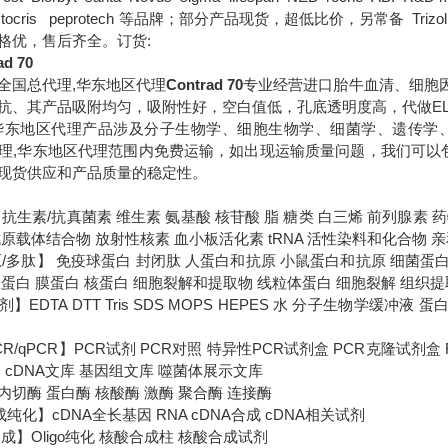
B tocris peprotech 等品牌；部分产品现货，超低比价，另常备 Trizol DM
格优，售后齐全。订货:
ad 70
全国总代理,华东地区代理
Contrad 70
专业经营进口胎牛血清、细胞因
抗、其产品吸附均匀，吸附性好，空白值低，孔底透明度高，代做EL
华东地区代理
产品涉及分子生物学、细胞生物学、细菌学、遗传学
理,华东地区代理范围内免费运输，如出现运输质量问题，我们可以
现货供应和产品质量的稳定性。
抗生素/抗真菌素 维生素 氨基酸 核苷酸 脂 糖类 白三烯 前列腺素
原载体结合物 放射性核素 血小板活化素 tRNA 活性染料和化合物 
原/多肽】 免疫球蛋白 封闭肽 人蛋白和抗原 小鼠蛋白和抗原 细菌蛋
总蛋白 膜蛋白 核蛋白 细胞裂解和提取物 线粒体蛋白 细胞裂解 组织
】EDTA DTT Tris SDS MOPS HEPES 水 分子生物学缓冲
-PCR/qPCR】PCR试剂 PCR对照 特异性PCR试剂盒 PCR克隆试剂
 cDNA文库 基因组文库 噬菌体展示文库
切酶 蛋白酶 核酸酶 激酶 聚合酶 连接酶
成纯化】cDNA全长基因 RNA cDNA合成 cDNA相关试剂
成】Oligo纯化 核酸合成柱 核酸合成试剂