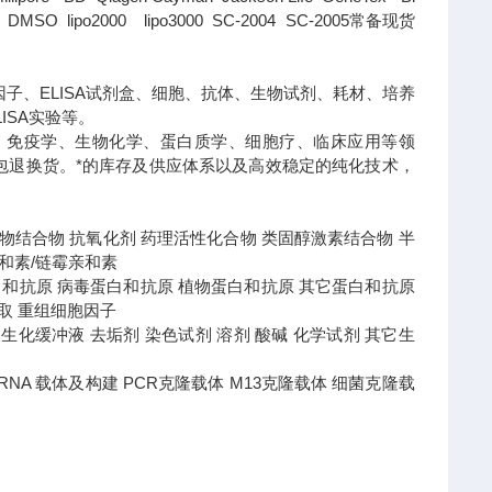
SO lipo2000 lipo3000 SC-2004 SC-2005常备现货
子、ELISA试剂盒、细胞、抗体、生物试剂、耗材、培养
ISA实验等。
、免疫学、生物化学、蛋白质学、细胞疗、临床应用等领
包退换货。
*的库存及供应体系以及高效稳定的纯化技术，
 药物结合物 抗氧化剂 药理活性化合物 类固醇激素结合物 半
亲和素/链霉亲和素
白和抗原 病毒蛋白和抗原 植物蛋白和抗原 其它蛋白和抗原
提取 重组细胞因子
液 蛋白生化缓冲液 去垢剂 染色试剂 溶剂 酸碱 化学试剂 其它生
盒 RNA 载体及构建 PCR克隆载体 M13克隆载体 细菌克隆载