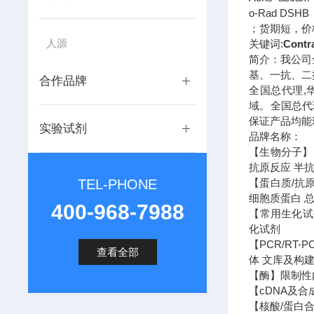
o-Rad DSH
；货期短，价
人源
关键词:
Contr
简介：我公司
基、一抗、二
合作品牌
全国总代理,
域。全国总代
保证产品均能
实验试剂
品牌名称：
【生物分子】 
抗原反应 半抗
TEL-PHONE
【蛋白质/抗
细胞质蛋白 
400-968-7988
【常用生化试剂
化试剂
【PCR/RT
查看全部
体 文库及构建
【酶】限制性内
【cDNA及合
【核酸/蛋白合