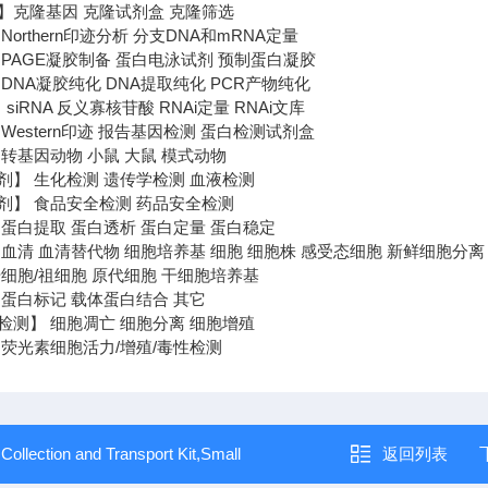
】克隆基因 克隆试剂盒 克隆筛选
orthern印迹分析 分支DNA和mRNA定量
PAGE凝胶制备 蛋白电泳试剂 预制蛋白凝胶
DNA凝胶纯化 DNA提取纯化 PCR产物纯化
 siRNA 反义寡核苷酸 RNAi定量 RNAi文库
Western印迹 报告基因检测 蛋白检测试剂盒
转基因动物 小鼠 大鼠 模式动物
剂】 生化检测 遗传学检测 血液检测
剂】 食品安全检测 药品安全检测
 蛋白提取 蛋白透析 蛋白定量 蛋白稳定
血清 血清替代物 细胞培养基 细胞 细胞株 感受态细胞 新鲜细胞分离
细胞/祖细胞 原代细胞 干细胞培养基
 蛋白标记 载体蛋白结合 其它
检测】 细胞凋亡 细胞分离 细胞增殖
 荧光素细胞活力/增殖/毒性检测
：
Collection and Transport Kit,Small
返回列表