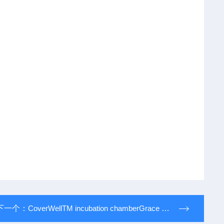
下一个：
CoverWellTM incubation chamberGrace Bio-Labs可反复使用的