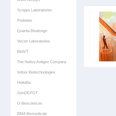
Scripps Laboratories
Probetex​
Quanta Biodesign
Vector Laboratories
BioIVT
The Native Antigen Company
Indoor Biotechnologies
HelloBio
GenDEPOT
G-Biosciences
BMA Biomedicals