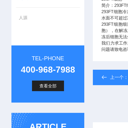
简介：293
293FT细
人源
水面不可超过
293FT细
胞），在解冻
冻后细胞无法
我们力求工作
问题请致电咨
TEL-PHONE
400-968-7988
上一个
查看全部
ARTICLE