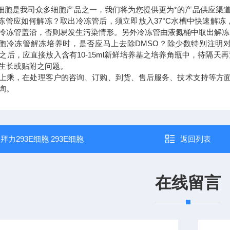
FT细胞是我司众多细胞产品之一，我们将为您提供更为*的产品供应渠
胞冷冻管应如何解冻？取出冷冻管后，须立即放入37°C水槽中快速解冻
冷冻管盖沿，否则易发生污染情形。另外冷冻管由液氮桶中取出解
胞细胞冷冻管解冻培养时，是否应马上去除DMSO？除少数特别注明
之后，应直接放入含有10-15ml新鲜培养基之培养角瓶中，待隔天
生长或贴附之问题。
上乘，在处理客户的咨询、订购、到货、售后服务、技术支持等方面追
询。
：
拜力293E细胞 293E细胞
返回列表
在线留言