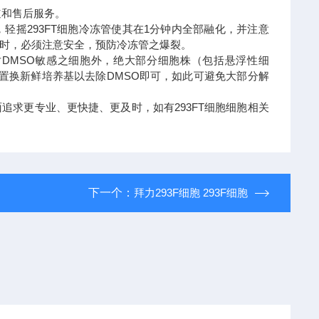
道和售后服务。
，轻摇293FT细胞冷冻管使其在1分钟内全部融化，并注意
冻时，必须注意安全，预防冷冻管之爆裂。
对DMSO敏感之细胞外，绝大部分细胞株（包括悬浮性细
再置换新鲜培养基以去除DMSO即可，如此可避免大部分解
求更专业、更快捷、更及时，如有293FT细胞细胞相关
下一个：
拜力293F细胞 293F细胞