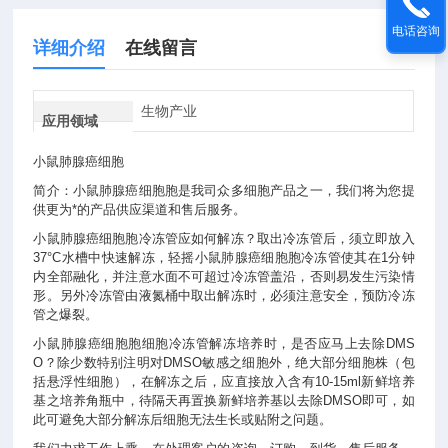
电话咨询
详细介绍
在线留言
生物产业
应用领域
小鼠肺腺癌细胞
简介：小鼠肺腺癌细胞胞是我司众多细胞产品之一，我们将为您提
供更为*的产品供应渠道和售后服务。
小鼠肺腺癌细胞胞冷冻管应如何解冻？取出冷冻管后，须立即放入
37°C水槽中快速解冻，轻摇小鼠肺腺癌细胞胞冷冻管使其在1分钟
内全部融化，并注意水面不可超过冷冻管盖沿，否则易发生污染情
形。另外冷冻管由液氮桶中取出解冻时，必须注意安全，预防冷冻
管之爆裂。
小鼠肺腺癌细胞胞细胞冷冻管解冻培养时，是否应马上去除DMS
O？除少数特别注明对DMSO敏感之细胞外，绝大部分细胞株（包
括悬浮性细胞），在解冻之后，应直接放入含有10-15ml新鲜培养
基之培养角瓶中，待隔天再置换新鲜培养基以去除DMSO即可，如
此可避免大部分解冻后细胞无法生长或贴附之问题。