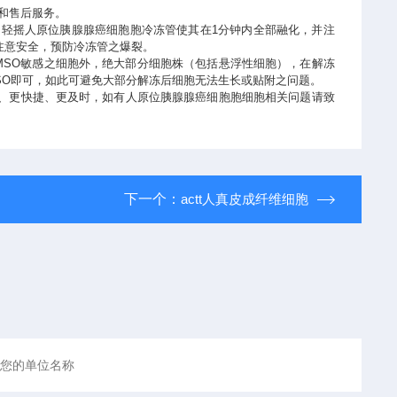
和售后服务。
，轻摇人原位胰腺腺癌细胞胞冷冻管使其在1分钟内全部融化，并注
注意安全，预防冷冻管之爆裂。
MSO敏感之细胞外，绝大部分细胞株（包括悬浮性细胞），在解冻
MSO即可，如此可避免大部分解冻后细胞无法生长或贴附之问题。
、更快捷、更及时，如有人原位胰腺腺癌细胞胞细胞相关问题请致
下一个：
actt人真皮成纤维细胞