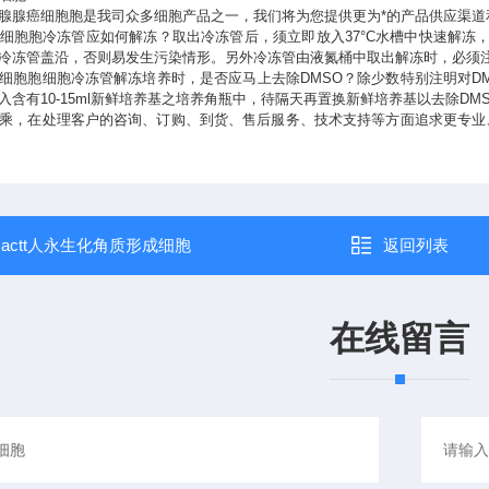
腺腺癌细胞胞是我司众多细胞产品之一，我们将为您提供更为*的产品供应渠道
细胞胞冷冻管应如何解冻？取出冷冻管后，须立即放入37°C水槽中快速解冻
冷冻管盖沿，否则易发生污染情形。另外冷冻管由液氮桶中取出解冻时，必须
细胞胞细胞冷冻管解冻培养时，是否应马上去除DMSO？除少数特别注明对D
入含有10-15ml新鲜培养基之培养角瓶中，待隔天再置换新鲜培养基以去除D
乘，在处理客户的咨询、订购、到货、售后服务、技术支持等方面追求更专业
：
actt人永生化角质形成细胞
返回列表
在线留言