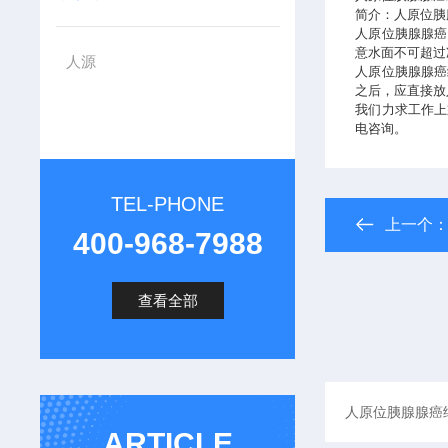
简介：人原位胰
人原位胰腺腺癌
意水面不可超过
人源
人原位胰腺腺癌
之后，应直接放
我们力求工作上
电咨询。
TEL-PHONE
上一个
400-968-7988
查看全部
ARTICLE