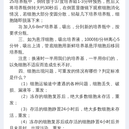
25培养瓶中，倒转放于37度培养箱1-3分钟预热，然后又
将培养瓶倒转大约30秒后，在倒置显微镜下观察细胞消化
情况，若细胞大部分变圆分散，轻敲几下培养培养瓶，细
胞随即脱落下来；
3) 加入6-8ml*培养基，吸出，分到新的培养瓶中，按
要求分瓶。
三、如为悬浮细胞，吸出培养液，1000转/分钟离心5
分钟，吸出上清，管底细胞用新鲜培养基悬浮细胞后移回
培养瓶。
注意：换液时一半用我们的培养基，一半用你们的，
以免细胞不适应而造成生长不好。
四、细胞出现问题，可重发的情况有哪些？判定标准
是什么？
（1）细胞运输途中遭遇的各种问题，细胞丢失、破
损、漏液等，重发；
（2）冻存的细胞复苏后，绝大多数细胞未存活，重
发；
（3）存活的细胞静置24小时后，绝大多数细胞未存
活，重发；
（4）冻存的细胞复苏后或存活的细胞静置4小时后并
且未开封，出现污染，重发；