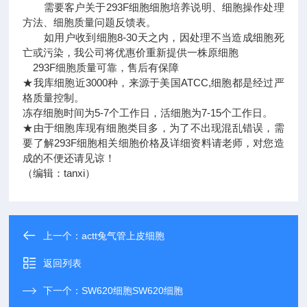
需要客户关于293F细胞细胞培养说明、细胞操作处理
方法、细胞质量问题反馈表。
如用户收到细胞8-30天之内，因处理不当造成细胞死
亡或污染，我公司将优惠价重新提供一株原细胞
293F细胞质量可靠，售后有保障
★我库细胞近3000种，来源于美国ATCC,细胞都是经过严
格质量控制。
冻存细胞时间为5-7个工作日，活细胞为7-15个工作日。
★由于细胞库现有细胞类目多，为了不出现混乱错误，需
要了解293F细胞相关细胞价格及详细资料请老师，对您造
成的不便还请见谅！
（编辑：tanxi）
上一个：
actt兔气管上皮细胞
返回列表
下一个：
SW620细胞SW620细胞