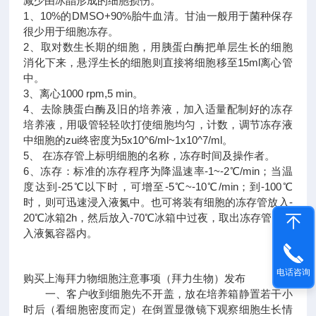
减少由冰晶形成的细胞损伤。
1、10%的DMSO+90%胎牛血清。甘油一般用于菌种保存
很少用于细胞冻存。
2、取对数生长期的细胞，用胰蛋白酶把单层生长的细胞
消化下来，悬浮生长的细胞则直接将细胞移至15ml离心管
中。
3、离心1000 rpm,5 min。
4、去除胰蛋白酶及旧的培养液，加入适量配制好的冻存
培养液，用吸管轻轻吹打使细胞均匀，计数，调节冻存液
中细胞的zui终密度为5x10^6/ml~1x10^7/ml。
5、 在冻存管上标明细胞的名称，冻存时间及操作者。
6、冻存：标准的冻存程序为降温速率-1~-2℃/min；当温
度达到-25℃以下时，可增至-5℃~-10℃/min；到-100℃
时，则可迅速浸入液氮中。也可将装有细胞的冻存管放入-
20℃冰箱2h，然后放入-70℃冰箱中过夜，取出冻存管，移
入液氮容器内。
电话咨询
购买上海拜力物细胞注意事项（拜力生物）发布
一、客户收到细胞先不开盖，放在培养箱静置若干小
时后（看细胞密度而定）在倒置显微镜下观察细胞生长情