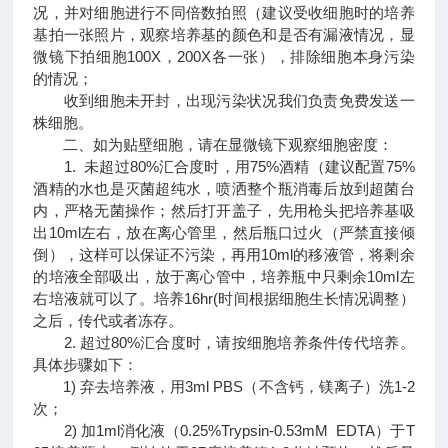
况，并对细胞进行不同倍数拍照（建议受收细胞时的培养
基拍一张照片，观察培养基的颜色和是否有漏液情况，显
微镜下拍细胞100X，200X各一张），排除细胞本身污染
的情况；
收到细胞未开封，出现污染状况我们负责免费发送一
株细胞。
二、如为贴壁细胞，请在显微镜下观察细胞密度：
1. 未超过80%汇合度时，用75%酒精（建议配置75%
酒精的水也是灭菌超纯水，喷洒整个瓶消毒后放到超菌台
内，严格无菌操作；然后打开盖子，先用枪头把培养基吸
出10ml左右，放在离心管里，然后瓶口过火（严禁直接倾
倒），这样可以保证不污染，再用10ml的移液管，将剩余
的培液全部吸出，放于离心管中，培养瓶中只剩余10ml左
右培液就可以了。培养16hr(时间根据细胞生长情况调整）
之后，传代或者冻存。
2. 超过80%汇合度时，请按细胞培养条件传代培养。
具体步骤如下：
1) 弃去培养液，用3ml PBS（不含钙，镁离子）洗1-2
次；
2) 加1ml消化液（0.25%Trypsin-0.53mM EDTA）于T