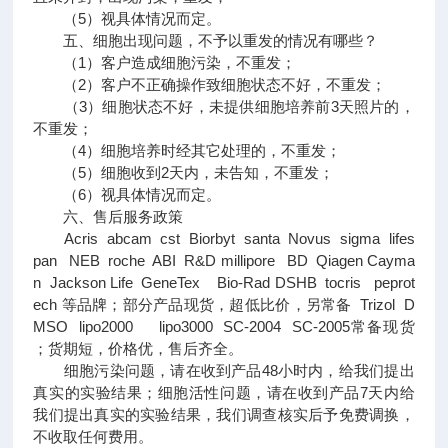
（5）视具体情况而定。
五、细胞出现问题，不予以重发的情况有哪些？
（1）客户造成细胞污染，不重发；
（2）客户不正确操作致细胞状态不好，不重发；
（3）细胞状态不好，未提供细胞培养前3天照片的，
不重发；
（4）细胞培养时经其它处理的，不重发；
（5）细胞收到2天内，未告知，不重发；
（6）视具体情况而定。
六、售后服务政策
Acris abcam cst Biorbyt santa Novus sigma lifes
pan NEB roche ABI R&D millipore BD Qiagen Cayma
n Jackson Life GeneTex Bio-Rad DSHB tocris peprot
ech 等品牌；部分产品现货，超低比价，另常备 Trizol D
MSO lipo2000 lipo3000 SC-2004 SC-2005常备现货
；货期短，价格优，售后齐全。
细胞污染问题，请在收到产品48小时内，给我们提出
真实的实验结果；细胞活性问题，请在收到产品7天内给
我们提出真实的实验结果，我们调查核实后予免费调换，
不收取任何费用。