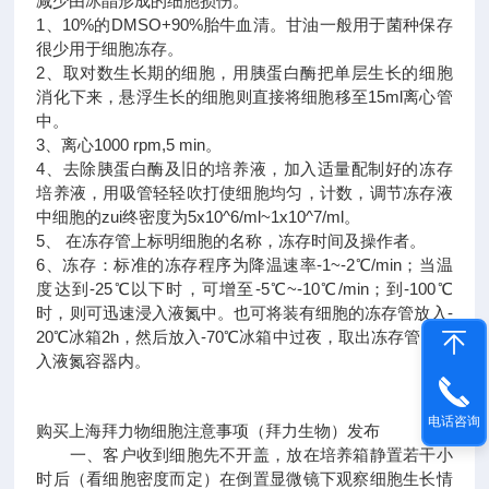
减少由冰晶形成的细胞损伤。
1、10%的DMSO+90%胎牛血清。甘油一般用于菌种保存
很少用于细胞冻存。
2、取对数生长期的细胞，用胰蛋白酶把单层生长的细胞
消化下来，悬浮生长的细胞则直接将细胞移至15ml离心管
中。
3、离心1000 rpm,5 min。
4、去除胰蛋白酶及旧的培养液，加入适量配制好的冻存
培养液，用吸管轻轻吹打使细胞均匀，计数，调节冻存液
中细胞的zui终密度为5x10^6/ml~1x10^7/ml。
5、 在冻存管上标明细胞的名称，冻存时间及操作者。
6、冻存：标准的冻存程序为降温速率-1~-2℃/min；当温
度达到-25℃以下时，可增至-5℃~-10℃/min；到-100℃
时，则可迅速浸入液氮中。也可将装有细胞的冻存管放入-
20℃冰箱2h，然后放入-70℃冰箱中过夜，取出冻存管，移
入液氮容器内。
电话咨询
购买上海拜力物细胞注意事项（拜力生物）发布
一、客户收到细胞先不开盖，放在培养箱静置若干小
时后（看细胞密度而定）在倒置显微镜下观察细胞生长情