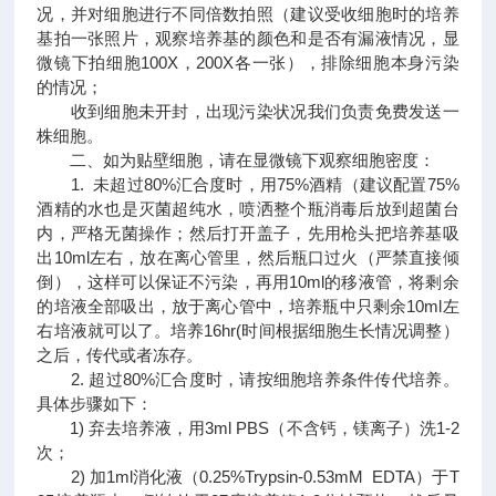
况，并对细胞进行不同倍数拍照（建议受收细胞时的培养
基拍一张照片，观察培养基的颜色和是否有漏液情况，显
微镜下拍细胞100X，200X各一张），排除细胞本身污染
的情况；
收到细胞未开封，出现污染状况我们负责免费发送一
株细胞。
二、如为贴壁细胞，请在显微镜下观察细胞密度：
1. 未超过80%汇合度时，用75%酒精（建议配置75%
酒精的水也是灭菌超纯水，喷洒整个瓶消毒后放到超菌台
内，严格无菌操作；然后打开盖子，先用枪头把培养基吸
出10ml左右，放在离心管里，然后瓶口过火（严禁直接倾
倒），这样可以保证不污染，再用10ml的移液管，将剩余
的培液全部吸出，放于离心管中，培养瓶中只剩余10ml左
右培液就可以了。培养16hr(时间根据细胞生长情况调整）
之后，传代或者冻存。
2. 超过80%汇合度时，请按细胞培养条件传代培养。
具体步骤如下：
1) 弃去培养液，用3ml PBS（不含钙，镁离子）洗1-2
次；
2) 加1ml消化液（0.25%Trypsin-0.53mM EDTA）于T