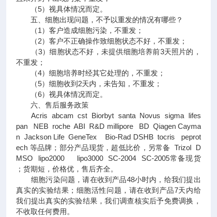
（5）视具体情况而定。
五、细胞出现问题，不予以重发的情况有哪些？
（1）客户造成细胞污染，不重发；
（2）客户不正确操作致细胞状态不好，不重发；
（3）细胞状态不好，未提供细胞培养前3天照片的，
不重发；
（4）细胞培养时经其它处理的，不重发；
（5）细胞收到2天内，未告知，不重发；
（6）视具体情况而定。
六、售后服务政策
Acris abcam cst Biorbyt santa Novus sigma lifes
pan NEB roche ABI R&D millipore BD Qiagen Cayma
n Jackson Life GeneTex Bio-Rad DSHB tocris peprot
ech 等品牌；部分产品现货，超低比价，另常备 Trizol D
MSO lipo2000 lipo3000 SC-2004 SC-2005常备现货
；货期短，价格优，售后齐全。
细胞污染问题，请在收到产品48小时内，给我们提出
真实的实验结果；细胞活性问题，请在收到产品7天内给
我们提出真实的实验结果，我们调查核实后予免费调换，
不收取任何费用。