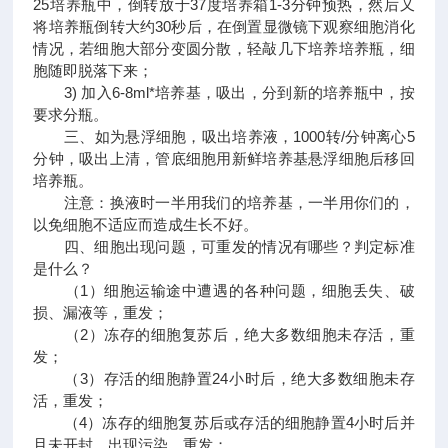
25培养瓶中，倒转放于37度培养箱1-3分钟预热，然后又
将培养瓶倒转大约30秒后，在倒置显微镜下观察细胞消化
情况，若细胞大部分变圆分散，轻敲几下培养培养瓶，细
胞随即脱落下来；
3) 加入6-8ml*培养基，吸出，分到新的培养瓶中，按
要求分瓶。
三、如为悬浮细胞，吸出培养液，1000转/分钟离心5
分钟，吸出上清，管底细胞用新鲜培养基悬浮细胞后移回
培养瓶。
注意：换液时一半用我们的培养基，一半用你们的，
以免细胞不适应而造成生长不好。
四、细胞出现问题，可重发的情况有哪些？判定标准
是什么？
（1）细胞运输途中遭遇的各种问题，细胞丢失、破
损、漏液等，重发；
（2）冻存的细胞复苏后，绝大多数细胞未存活，重
发；
（3）存活的细胞静置24小时后，绝大多数细胞未存
活，重发；
（4）冻存的细胞复苏后或存活的细胞静置4小时后并
且未开封，出现污染，重发；