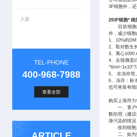
3F细胞外，
人源
293F细胞* 细
目前细胞冻
外，减少细胞
1、10%的
2、取对数生
3、离心1000 r
4、去除胰蛋
TEL-PHONE
^6/ml~1x10^
400-968-7988
5、 在冻存
6、冻存：标准
也可将装有细
查看全部
购买上海拜力
一、客户收
数拍照（建议
身污染的情况
收到细胞未
ARTICLE
二、如为贴