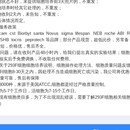
状态不好，未提供细胞培养前3天照片的，不重发；
培养时经其它处理的，不重发；
收到2天内，未告知，不重发；
体情况而定。
服务政策
 cst Biorbyt santa Novus sigma lifespan NEB roche ABI R&
 DSHB tocris peprotech 等品牌；部分产品现货，超低比价，另常备 Trizo
期短，价格优，售后齐全。
题，请在收到产品48小时内，给我们提出真实的实验结果；细胞
核实后予免费调换，不收取任何费用。
293F细胞细胞培养说明、细胞操作处理方法、细胞质量问题反
胞8-30天之内，因处理不当造成细胞死亡或污染，我公司将优惠
质量可靠，售后有保障
3000种，来源于美国ATCC,细胞都是经过严格质量控制。
5-7个工作日，活细胞为7-15个工作日。
现有细胞类目多，为了不出现混乱错误，需要了解293F细胞相关细
i）