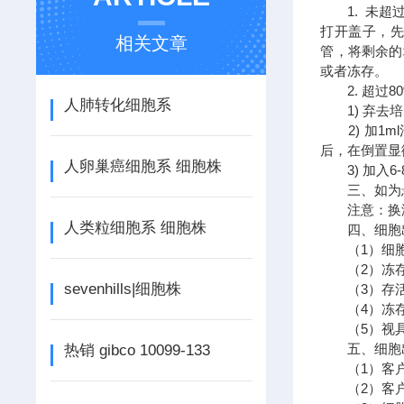
1. 未超过
打开盖子，先
相关文章
管，将剩余的
或者冻存。
2. 超过8
人肺转化细胞系
1) 弃去培养
2) 加1ml
后，在倒置显
人卵巢癌细胞系 细胞株
3) 加入6
三、如为悬浮
注意：换液
人类粒细胞系 细胞株
四、细胞出
（1）细胞
（2）冻存
sevenhills|细胞株
（3）存活的
（4）冻存的
（5）视具
五、细胞出
热销 gibco 10099-133
（1）客户
（2）客户