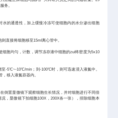
后续服务。
水的通透性，加上缓慢冷冻可使细胞内的水分渗出细胞
则直接将细胞移至15ml离心管中。
胞均匀，计数，调节冻存液中细胞的zui终密度为5x10
-5℃~-10℃/min；到-100℃时，则可迅速浸入液氮中。
存管，移入液氮容器内。
在倒置显微镜下观察细胞生长情况，并对细胞进行不同倍
，显微镜下拍细胞100X，200X各一张），排除细胞本