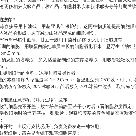
还有更多相关实验产品，标准品，细胞株和实验技术服务等等前期
胞冻存 *
存多采用甘油或二甲基亚砜作保护剂，这两种物质能提高细胞膜对
内冰晶的形成，从而减少由冰晶形成的细胞损伤。
DMSO+90%胎牛血清。甘油一般用于菌种保存很少用于细胞冻存。
长期的细胞，用胰蛋白酶把单层生长的细胞消化下来，悬浮生长的细胞
pm,5 min。
白酶及旧的培养液，加入适量配制好的冻存培养液，用吸管轻轻吹打使细
7/ml。
管上标明细胞的名称，冻存时间及操作者。
的冻存程序为降温速率-1~-2℃/min；当温度达到-25℃以下时，可增至
胞的冻存管放入-20℃冰箱2h，然后放入-70℃冰箱中过夜，取出冻
物细胞注意事项（拜力生物）发布
到细胞先不开盖，放在培养箱静置若干小时后（看细胞密度而定）
受收细胞时的培养基拍一张照片，观察培养基的颜色和是否有漏液情况
；
开封，出现污染状况我们负责免费发送一株细胞。
壁细胞，请在显微镜下观察细胞密度：