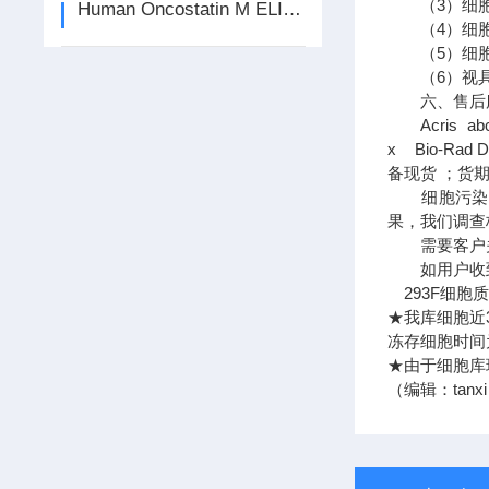
（3）细胞
Human Oncostatin M ELISA kit
（4）细胞
（5）细胞
（6）视具
六、售后
Acris abcam
x Bio-Rad
备现货 ；货
细胞污染问
果，我们调查
需要客户关于
如用户收到细
293F细胞
★我库细胞近
冻存细胞时间为
★由于细胞库
（编辑：tanx