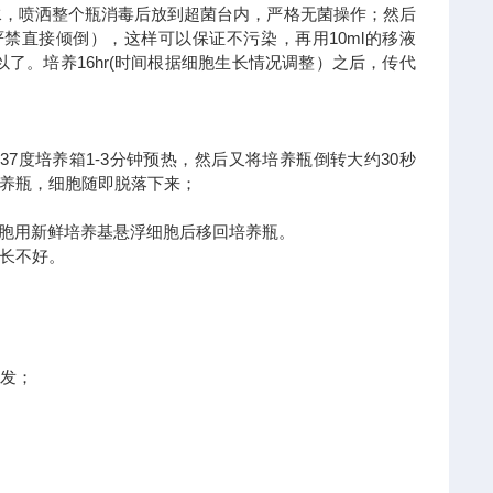
纯水，喷洒整个瓶消毒后放到超菌台内，严格无菌操作；然后
禁直接倾倒），这样可以保证不污染，再用10ml的移液
了。培养16hr(时间根据细胞生长情况调整）之后，传代
倒转放于37度培养箱1-3分钟预热，然后又将培养瓶倒转大约30秒
养瓶，细胞随即脱落下来；
细胞用新鲜培养基悬浮细胞后移回培养瓶。
长不好。
发；