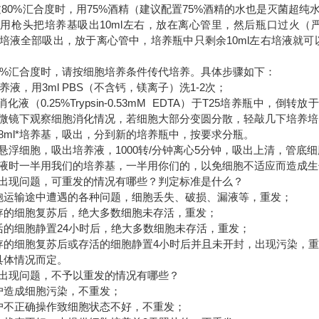
80%汇合度时，用75%酒精（建议配置75%酒精的水也是灭菌超
用枪头把培养基吸出10ml左右，放在离心管里，然后瓶口过火（严
培液全部吸出，放于离心管中，培养瓶中只剩余10ml左右培液就可以
0%汇合度时，请按细胞培养条件传代培养。具体步骤如下：
液，用3ml PBS（不含钙，镁离子）洗1-2次；
消化液（0.25%Trypsin-0.53mM EDTA）于T25培养瓶中，
微镜下观察细胞消化情况，若细胞大部分变圆分散，轻敲几下培养培
-8ml*培养基，吸出，分到新的培养瓶中，按要求分瓶。
细胞，吸出培养液，1000转/分钟离心5分钟，吸出上清，管底
时一半用我们的培养基，一半用你们的，以免细胞不适应而造成生
现问题，可重发的情况有哪些？判定标准是什么？
运输途中遭遇的各种问题，细胞丢失、破损、漏液等，重发；
的细胞复苏后，绝大多数细胞未存活，重发；
细胞静置24小时后，绝大多数细胞未存活，重发；
细胞复苏后或存活的细胞静置4小时后并且未开封，出现污染，重
体情况而定。
现问题，不予以重发的情况有哪些？
造成细胞污染，不重发；
不正确操作致细胞状态不好，不重发；