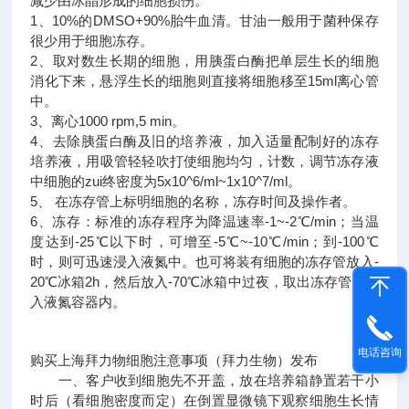
减少由冰晶形成的细胞损伤。
1、10%的DMSO+90%胎牛血清。甘油一般用于菌种保存
很少用于细胞冻存。
2、取对数生长期的细胞，用胰蛋白酶把单层生长的细胞
消化下来，悬浮生长的细胞则直接将细胞移至15ml离心管
中。
3、离心1000 rpm,5 min。
4、去除胰蛋白酶及旧的培养液，加入适量配制好的冻存
培养液，用吸管轻轻吹打使细胞均匀，计数，调节冻存液
中细胞的zui终密度为5x10^6/ml~1x10^7/ml。
5、 在冻存管上标明细胞的名称，冻存时间及操作者。
6、冻存：标准的冻存程序为降温速率-1~-2℃/min；当温
度达到-25℃以下时，可增至-5℃~-10℃/min；到-100℃
时，则可迅速浸入液氮中。也可将装有细胞的冻存管放入-
20℃冰箱2h，然后放入-70℃冰箱中过夜，取出冻存管，移
入液氮容器内。
电话咨询
购买上海拜力物细胞注意事项（拜力生物）发布
一、客户收到细胞先不开盖，放在培养箱静置若干小
时后（看细胞密度而定）在倒置显微镜下观察细胞生长情