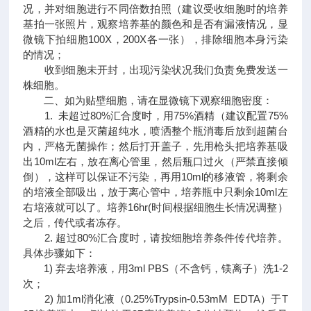
况，并对细胞进行不同倍数拍照（建议受收细胞时的培养
基拍一张照片，观察培养基的颜色和是否有漏液情况，显
微镜下拍细胞100X，200X各一张），排除细胞本身污染
的情况；
收到细胞未开封，出现污染状况我们负责免费发送一
株细胞。
二、如为贴壁细胞，请在显微镜下观察细胞密度：
1. 未超过80%汇合度时，用75%酒精（建议配置75%
酒精的水也是灭菌超纯水，喷洒整个瓶消毒后放到超菌台
内，严格无菌操作；然后打开盖子，先用枪头把培养基吸
出10ml左右，放在离心管里，然后瓶口过火（严禁直接倾
倒），这样可以保证不污染，再用10ml的移液管，将剩余
的培液全部吸出，放于离心管中，培养瓶中只剩余10ml左
右培液就可以了。培养16hr(时间根据细胞生长情况调整）
之后，传代或者冻存。
2. 超过80%汇合度时，请按细胞培养条件传代培养。
具体步骤如下：
1) 弃去培养液，用3ml PBS（不含钙，镁离子）洗1-2
次；
2) 加1ml消化液（0.25%Trypsin-0.53mM EDTA）于T