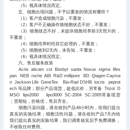
（5）视具体情况而定。
五、细胞出现问题，不予以重发的情况有哪些？
（1）客户造成细胞污染，不重发；
（2）客户不正确操作致细胞状态不好，不重发；
（3）细胞状态不好，未提供细胞培养前3天照片的，
不重发；
（4）细胞培养时经其它处理的，不重发；
（5）细胞收到2天内，未告知，不重发；
（6）视具体情况而定。
六、售后服务政策
Acris abcam cst Biorbyt santa Novus sigma lifes
pan NEB roche ABI R&D millipore BD Qiagen Cayma
n Jackson Life GeneTex Bio-Rad DSHB tocris peprot
ech 等品牌；部分产品现货，超低比价，另常备 Trizol D
MSO lipo2000 lipo3000 SC-2004 SC-2005常备现货
；货期短，价格优，售后齐全。
细胞污染问题，请在收到产品48小时内，给我们提出
真实的实验结果；细胞活性问题，请在收到产品7天内给
我们提出真实的实验结果，我们调查核实后予免费调换，
不收取任何费用。