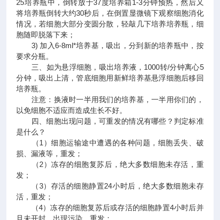
25培养瓶中，倒转放于37度培养箱1-3分钟预热，然后又
将培养瓶倒转大约30秒后，在倒置显微镜下观察细胞消化
情况，若细胞大部分变圆分散，轻敲几下培养培养瓶，细
胞随即脱落下来；
3) 加入6-8ml*培养基，吸出，分到新的培养瓶中，按
要求分瓶。
三、如为悬浮细胞，吸出培养液，1000转/分钟离心5
分钟，吸出上清，管底细胞用新鲜培养基悬浮细胞后移回
培养瓶。
注意：换液时一半用我们的培养基，一半用你们的，
以免细胞不适应而造成生长不好。
四、细胞出现问题，可重发的情况有哪些？判定标准
是什么？
（1）细胞运输途中遭遇的各种问题，细胞丢失、破
损、漏液等，重发；
（2）冻存的细胞复苏后，绝大多数细胞未存活，重
发；
（3）存活的细胞静置24小时后，绝大多数细胞未存
活，重发；
（4）冻存的细胞复苏后或存活的细胞静置4小时后并
且未开封，出现污染，重发；