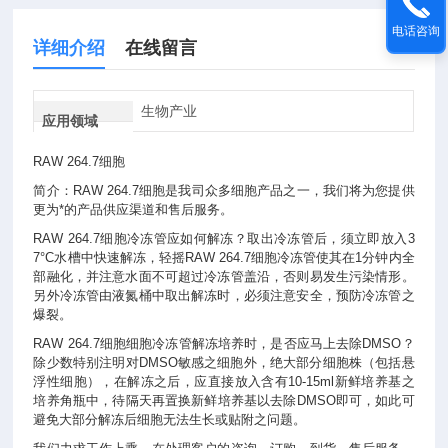
电话咨询
详细介绍
在线留言
生物产业
应用领域
RAW 264.7细胞
简介：RAW 264.7细胞是我司众多细胞产品之一，我们将为您提供
更为*的产品供应渠道和售后服务。
RAW 264.7细胞冷冻管应如何解冻？取出冷冻管后，须立即放入3
7°C水槽中快速解冻，轻摇RAW 264.7细胞冷冻管使其在1分钟内全
部融化，并注意水面不可超过冷冻管盖沿，否则易发生污染情形。
另外冷冻管由液氮桶中取出解冻时，必须注意安全，预防冷冻管之
爆裂。
RAW 264.7细胞细胞冷冻管解冻培养时，是否应马上去除DMSO？
除少数特别注明对DMSO敏感之细胞外，绝大部分细胞株（包括悬
浮性细胞），在解冻之后，应直接放入含有10-15ml新鲜培养基之
培养角瓶中，待隔天再置换新鲜培养基以去除DMSO即可，如此可
避免大部分解冻后细胞无法生长或贴附之问题。