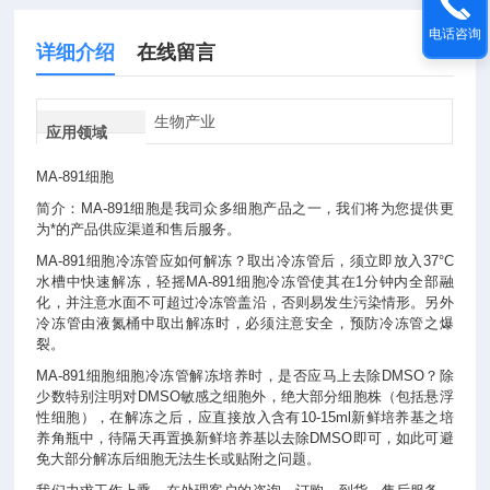
电话咨询
详细介绍
在线留言
生物产业
应用领域
MA-891细胞
简介：MA-891细胞是我司众多细胞产品之一，我们将为您提供更
为*的产品供应渠道和售后服务。
MA-891细胞冷冻管应如何解冻？取出冷冻管后，须立即放入37°C
水槽中快速解冻，轻摇MA-891细胞冷冻管使其在1分钟内全部融
化，并注意水面不可超过冷冻管盖沿，否则易发生污染情形。另外
冷冻管由液氮桶中取出解冻时，必须注意安全，预防冷冻管之爆
裂。
MA-891细胞细胞冷冻管解冻培养时，是否应马上去除DMSO？除
少数特别注明对DMSO敏感之细胞外，绝大部分细胞株（包括悬浮
性细胞），在解冻之后，应直接放入含有10-15ml新鲜培养基之培
养角瓶中，待隔天再置换新鲜培养基以去除DMSO即可，如此可避
免大部分解冻后细胞无法生长或贴附之问题。