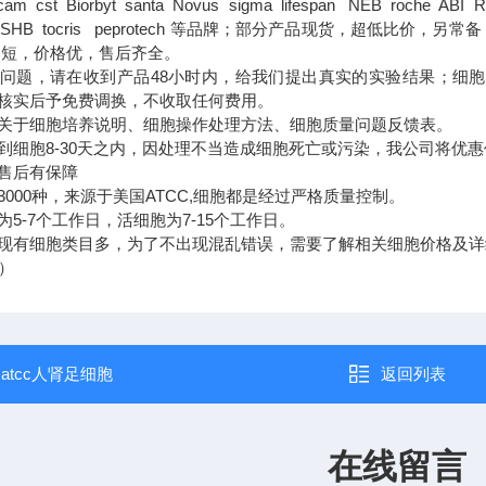
 cst Biorbyt santa Novus sigma lifespan NEB roche ABI R&
 DSHB tocris peprotech 等品牌；部分产品现货，超低比价，另常备 Trizo
期短，价格优，售后齐全。
题，请在收到产品48小时内，给我们提出真实的实验结果；细胞
核实后予免费调换，不收取任何费用。
于细胞培养说明、细胞操作处理方法、细胞质量问题反馈表。
胞8-30天之内，因处理不当造成细胞死亡或污染，我公司将优惠
售后有保障
3000种，来源于美国ATCC,细胞都是经过严格质量控制。
5-7个工作日，活细胞为7-15个工作日。
现有细胞类目多，为了不出现混乱错误，需要了解相关细胞价格及详
i）
：
atcc人肾足细胞
返回列表
在线留言