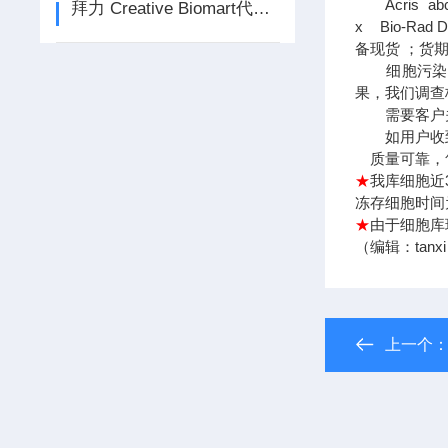
Acris abcam
拜力 Creative Biomart代理品牌
x Bio-Rad
备现货 ；货
细胞污染问
果，我们调查
需要客户关
如用户收到细
质量可靠，
★
我库细胞近
冻存细胞时间为
★
由于细胞库
（编辑：tanx
上一个