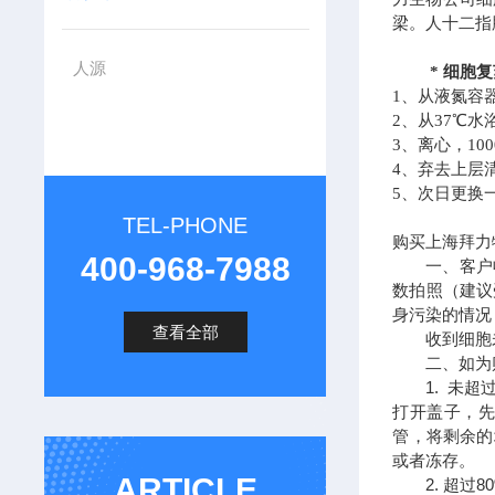
梁。人十二指
人源
* 细胞复
1、从液氮容
2、从37℃
3、离心，1000
4、弃去上层
5、次日更换
TEL-PHONE
购买上海拜力
400-968-7988
一、客户收
数拍照（建议
身污染的情况
查看全部
收到细胞未
二、如为贴
1. 未超过
打开盖子，先
管，将剩余的
或者冻存。
ARTICLE
2. 超过8