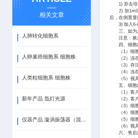
1) 弃去培养
2) 加1ml
相关文章
后，在倒置显
3) 加入6
三、如为悬浮
人肺转化细胞系
注意：换液
四、细胞出
（1）细胞
人卵巢癌细胞系 细胞株
（2）冻存
（3）存活的
（4）冻存的
人类粒细胞系 细胞株
（5）视具
五、细胞出
（1）客户
新年产品 氙灯光源
（2）客户
（3）细胞
（4）细胞
（5）细胞
仪器产品 漩涡振荡器（混合器）
（6）视具
六、售后