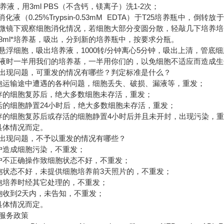
液，用3ml PBS（不含钙，镁离子）洗1-2次；
消化液（0.25%Trypsin-0.53mM EDTA）于T25培养瓶中，
微镜下观察细胞消化情况，若细胞大部分变圆分散，轻敲几下培养培
-8ml*培养基，吸出，分到新的培养瓶中，按要求分瓶。
细胞，吸出培养液，1000转/分钟离心5分钟，吸出上清，管底
时一半用我们的培养基，一半用你们的，以免细胞不适应而造成生
现问题，可重发的情况有哪些？判定标准是什么？
运输途中遭遇的各种问题，细胞丢失、破损、漏液等，重发；
的细胞复苏后，绝大多数细胞未存活，重发；
细胞静置24小时后，绝大多数细胞未存活，重发；
细胞复苏后或存活的细胞静置4小时后并且未开封，出现污染，重
体情况而定。
现问题，不予以重发的情况有哪些？
造成细胞污染，不重发；
不正确操作致细胞状态不好，不重发；
状态不好，未提供细胞培养前3天照片的，不重发；
培养时经其它处理的，不重发；
收到2天内，未告知，不重发；
体情况而定。
服务政策