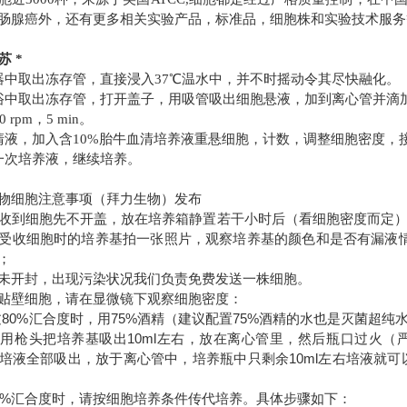
肠腺癌外，还有更多相关实验产品，标准品，细胞株和实验技术服
苏 *
器中取出冻存管，直接浸入37℃温水中，并不时摇动令其尽快融化。
水浴中取出冻存管，打开盖子，用吸管吸出细胞悬液，加到离心管并滴
 rpm，5 min。
清液，加入含10%胎牛血清培养液重悬细胞，计数，调整细胞密度，
一次培养液，继续培养。
物细胞注意事项（拜力生物）发布
到细胞先不开盖，放在培养箱静置若干小时后（看细胞密度而定）
受收细胞时的培养基拍一张照片，观察培养基的颜色和是否有漏液情况
；
开封，出现污染状况我们负责免费发送一株细胞。
壁细胞，请在显微镜下观察细胞密度：
80%汇合度时，用75%酒精（建议配置75%酒精的水也是灭菌超
用枪头把培养基吸出10ml左右，放在离心管里，然后瓶口过火（严
培液全部吸出，放于离心管中，培养瓶中只剩余10ml左右培液就可以
0%汇合度时，请按细胞培养条件传代培养。具体步骤如下：