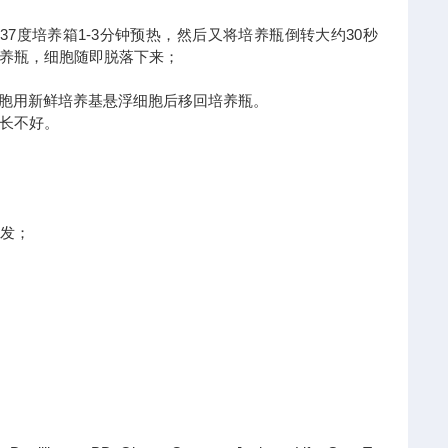
倒转放于37度培养箱1-3分钟预热，然后又将培养瓶倒转大约30秒
养瓶，细胞随即脱落下来；
细胞用新鲜培养基悬浮细胞后移回培养瓶。
长不好。
发；