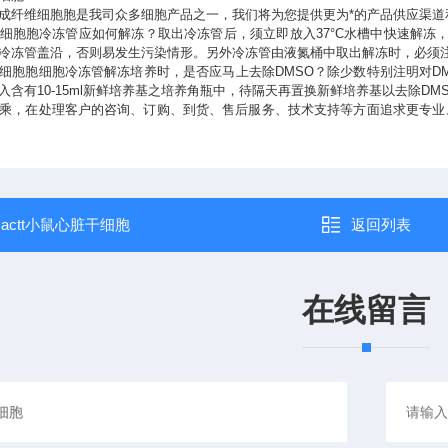
成纤维细胞胞是我司众多细胞产品之一，我们将为您提供更为*的产品供应渠道
细胞胞冷冻管应如何解冻？取出冷冻管后，须立即放入37°C水槽中快速解冻
冷冻管盖沿，否则易发生污染情形。另外冷冻管由液氮桶中取出解冻时，必须
细胞胞细胞冷冻管解冻培养时，是否应马上去除DMSO？除少数特别注明对D
入含有10-15ml新鲜培养基之培养角瓶中，待隔天再置换新鲜培养基以去除D
乘，在处理客户的咨询、订购、到货、售后服务、技术支持等方面追求更专业
：
actt小鼠心脏干细胞
返回列表
在线留言