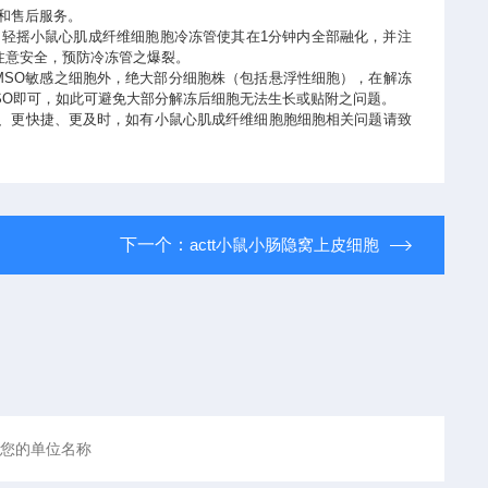
和售后服务。
，轻摇小鼠心肌成纤维细胞胞冷冻管使其在1分钟内全部融化，并注
注意安全，预防冷冻管之爆裂。
MSO敏感之细胞外，绝大部分细胞株（包括悬浮性细胞），在解冻
MSO即可，如此可避免大部分解冻后细胞无法生长或贴附之问题。
、更快捷、更及时，如有小鼠心肌成纤维细胞胞细胞相关问题请致
下一个：
actt小鼠小肠隐窝上皮细胞