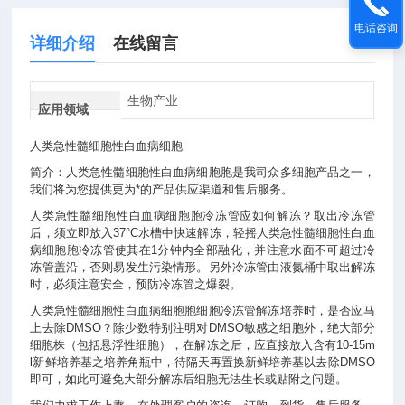
电话咨询
详细介绍
在线留言
生物产业
应用领域
人类急性髓细胞性白血病细胞
简介：人类急性髓细胞性白血病细胞胞是我司众多细胞产品之一，
我们将为您提供更为*的产品供应渠道和售后服务。
人类急性髓细胞性白血病细胞胞冷冻管应如何解冻？取出冷冻管
后，须立即放入37°C水槽中快速解冻，轻摇人类急性髓细胞性白血
病细胞胞冷冻管使其在1分钟内全部融化，并注意水面不可超过冷
冻管盖沿，否则易发生污染情形。另外冷冻管由液氮桶中取出解冻
时，必须注意安全，预防冷冻管之爆裂。
人类急性髓细胞性白血病细胞胞细胞冷冻管解冻培养时，是否应马
上去除DMSO？除少数特别注明对DMSO敏感之细胞外，绝大部分
细胞株（包括悬浮性细胞），在解冻之后，应直接放入含有10-15m
l新鲜培养基之培养角瓶中，待隔天再置换新鲜培养基以去除DMSO
即可，如此可避免大部分解冻后细胞无法生长或贴附之问题。