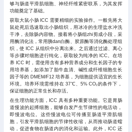
够与肠道平滑肌细胞、神经纤维紧密联系，为其发挥
功能奠定了基础。
获取大鼠小肠 ICC 需要精细的实验操作。一般先将大
鼠处死后迅速取出小肠组织，用冰冷的生理盐水冲洗
干净，去除肠内容物。接着将小肠组zhi剪成小段，采
用酶消化法，常用胰dan白酶、胶原酶等消化酶处理组
织，使 ICC 从组织中分离出来。之后通过过滤、离心
等步骤对细胞进行纯化，获取较为纯净的 ICC。在培
养 ICC 时，需使用含有多种营养成分和生长因子的专
用培养基，如添加了胎牛血清、碱性成纤维细胞生长
因子等的 DMEM/F12 培养基，为细胞提供适宜的生长
环境。培养环境需维持在 37℃、5% CO₂的条件下，
保证细胞的正常生长和存活。
在生理功能方面，ICC 具有多种重要功能。它是胃肠
道慢波的起搏细胞，能够自发产生节律性的电活动，
即慢波电位。这些慢波电位可传播至肠道平滑肌细
胞，引发平滑肌细胞的节律性收缩，从而推动肠道蠕
动，促进食物在肠道内的消化和运输。此外，ICC 还