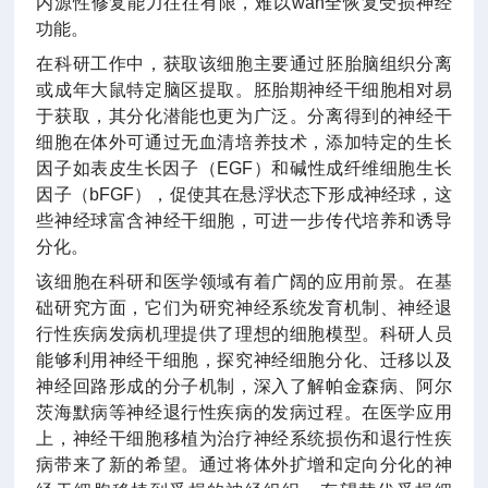
内源性修复能力往往有限，难以wan全恢复受损神经
功能。
在科研工作中，获取该细胞主要通过胚胎脑组织分离
或成年大鼠特定脑区提取。胚胎期神经干细胞相对易
于获取，其分化潜能也更为广泛。分离得到的神经干
细胞在体外可通过无血清培养技术，添加特定的生长
因子如表皮生长因子（EGF）和碱性成纤维细胞生长
因子（bFGF），促使其在悬浮状态下形成神经球，这
些神经球富含神经干细胞，可进一步传代培养和诱导
分化。
该细胞在科研和医学领域有着广阔的应用前景。在基
础研究方面，它们为研究神经系统发育机制、神经退
行性疾病发病机理提供了理想的细胞模型。科研人员
能够利用神经干细胞，探究神经细胞分化、迁移以及
神经回路形成的分子机制，深入了解帕金森病、阿尔
茨海默病等神经退行性疾病的发病过程。在医学应用
上，神经干细胞移植为治疗神经系统损伤和退行性疾
病带来了新的希望。通过将体外扩增和定向分化的神