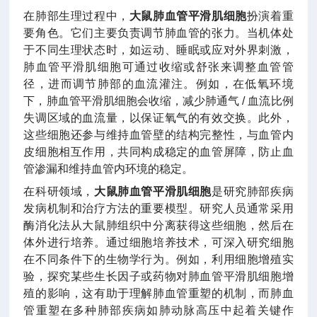
在肺部生理过程中，
大鼠肺血管平滑肌细胞
扮演着重
要角色。它们主要负责调节肺血管的张力。当机体处
于不同生理状态时，如运动、睡眠或应对外界刺激，
肺血管平滑肌细胞可通过收缩或舒张来调整血管管
径，进而调节肺部的血流灌注。例如，在低氧环境
下，肺血管平滑肌细胞会收缩，减少肺通气 / 血流比例
失调区域的血流量，以保证氧气的有效交换。此外，
这些细胞还参与维持血管壁的结构完整性，与血管内
皮细胞相互作用，共同构成稳定的血管屏障，防止血
管渗漏和维持血管内环境的稳定。
在科研领域，
大鼠肺血管平滑肌细胞
是研究肺部疾病
发病机制和治疗方法的重要模型。研究人员通常采用
酶消化法从大鼠肺组织中分离获得这些细胞，然后在
体外进行培养。通过细胞培养技术，可深入研究细胞
在不同条件下的生物学行为。例如，利用细胞增殖实
验，探究某些生长因子或药物对肺血管平滑肌细胞增
殖的影响，这有助于理解肺血管重塑的机制，而肺血
管重塑在多种肺部疾病如肺动脉高压中起着关键作