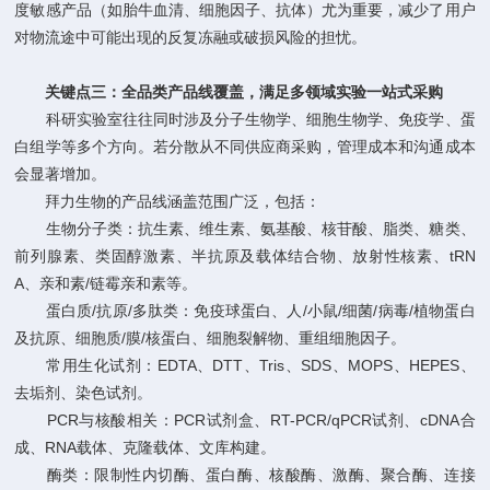
度敏感产品（如胎牛血清、细胞因子、抗体）尤为重要，减少了用户
对物流途中可能出现的反复冻融或破损风险的担忧。
关键点三：全品类产品线覆盖，满足多领域实验一站式采购
科研实验室往往同时涉及分子生物学、细胞生物学、免疫学、蛋
白组学等多个方向。若分散从不同供应商采购，管理成本和沟通成本
会显著增加。
拜力生物的产品线涵盖范围广泛，包括：
生物分子类：抗生素、维生素、氨基酸、核苷酸、脂类、糖类、
前列腺素、类固醇激素、半抗原及载体结合物、放射性核素、tRN
A、亲和素/链霉亲和素等。
蛋白质/抗原/多肽类：免疫球蛋白、人/小鼠/细菌/病毒/植物蛋白
及抗原、细胞质/膜/核蛋白、细胞裂解物、重组细胞因子。
常用生化试剂：EDTA、DTT、Tris、SDS、MOPS、HEPES、
去垢剂、染色试剂。
PCR与核酸相关：PCR试剂盒、RT-PCR/qPCR试剂、cDNA合
成、RNA载体、克隆载体、文库构建。
酶类：限制性内切酶、蛋白酶、核酸酶、激酶、聚合酶、连接