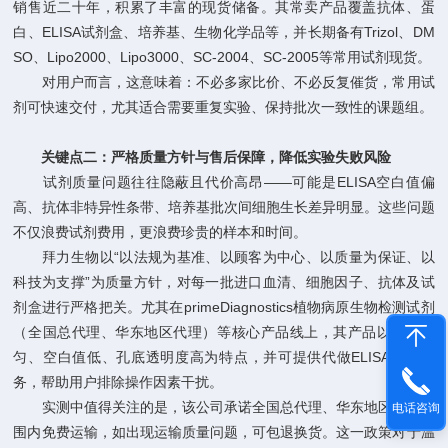
销售近二十年，积累了丰富的现货储备。其常卖产品覆盖抗体、蛋
白、ELISA试剂盒、培养基、生物化学品等，并长期备有Trizol、DM
SO、Lipo2000、Lipo3000、SC-2004、SC-2005等常用试剂现货。
对用户而言，这意味着：不必多家比价、不必反复催货，常用试
剂可快速交付，尤其适合需要重复实验、保持批次一致性的课题组。
关键点二：严格质量方针与售后保障，降低实验失败风险
试剂质量问题往往隐蔽且代价高昂——可能是ELISA空白值偏
高、抗体非特异性条带、培养基批次间细胞生长差异明显。这些问题
不仅浪费试剂费用，更浪费珍贵的样本和时间。
拜力生物以“以法规为基准、以顾客为中心、以质量为保证、以
科技为支撑”为质量方针，对每一批进口血清、细胞因子、抗体及试
剂盒进行严格把关。尤其在primeDiagnostics植物病原生物检测试剂
（全国总代理、华东地区代理）等核心产品线上，其产品以吸附均
匀、空白值低、孔底透明度高为特点，并可提供代做ELISA实验服
务，帮助用户排除操作因素干扰。
实测中值得关注的是，该公司承诺全国总代理、华东地区代理范
电话咨询
围内免费运输，如出现运输质量问题，可包退换货。这一政策对于温