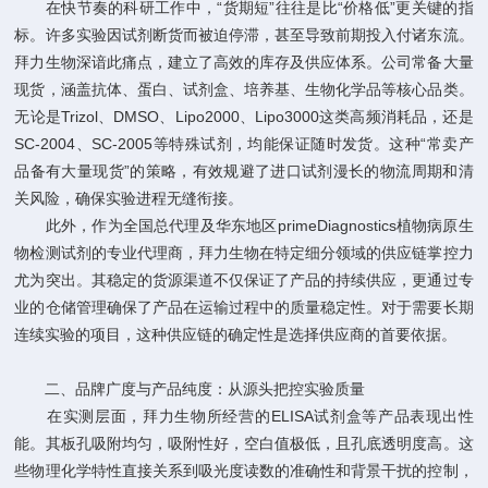
在快节奏的科研工作中，“货期短”往往是比“价格低”更关键的指
标。许多实验因试剂断货而被迫停滞，甚至导致前期投入付诸东流。
拜力生物深谙此痛点，建立了高效的库存及供应体系。公司常备大量
现货，涵盖抗体、蛋白、试剂盒、培养基、生物化学品等核心品类。
无论是Trizol、DMSO、Lipo2000、Lipo3000这类高频消耗品，还是
SC-2004、SC-2005等特殊试剂，均能保证随时发货。这种“常卖产
品备有大量现货”的策略，有效规避了进口试剂漫长的物流周期和清
关风险，确保实验进程无缝衔接。
此外，作为全国总代理及华东地区primeDiagnostics植物病原生
物检测试剂的专业代理商，拜力生物在特定细分领域的供应链掌控力
尤为突出。其稳定的货源渠道不仅保证了产品的持续供应，更通过专
业的仓储管理确保了产品在运输过程中的质量稳定性。对于需要长期
连续实验的项目，这种供应链的确定性是选择供应商的首要依据。
二、品牌广度与产品纯度：从源头把控实验质量
在实测层面，拜力生物所经营的ELISA试剂盒等产品表现出性
能。其板孔吸附均匀，吸附性好，空白值极低，且孔底透明度高。这
些物理化学特性直接关系到吸光度读数的准确性和背景干扰的控制，