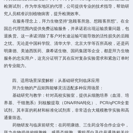
检测试剂，作为华东地区的代理，公司提供专业的技术指导，帮助研
究人员精准识别植物病害，提升检测效率。
在服务理念上，拜力生物坚持“急顾客所急、想顾客所想”。在全
国总代理范围内提供免费运输服务，并承诺若出现运输质量问题，包
退换货。这一承诺消除了客户对长途运输可能导致的活性损失的后顾
之忧。无论是中国科学院、清华大学、北京大学等百所高校，还是药
明康德、美迪西医药、康希诺生物、国药集团等企业，都是拜力生物
服务的忠实用户，这充分证明了其在应对复杂实验需求和紧急订单时
的专业能力。
四、适用场景深度解析：从基础研究到临床应用
拜力生物的产品矩阵能够灵活适配多种应用场景：
基础研究与教学：针对高校实验室，提供从细胞培养（血清、培
养基、干细胞系）到核酸提取（DNA/RNA纯化）、PCR/qPCR全套
试剂。其丰富的耗材和标准化试剂库，非常适合大规模教学实验和高
通量筛选。
药物研发与临床前研究：在药明康德、三生药业等合作企业中，
拜力生物提供的细胞株、感受态细胞、重组蛋白及信号通路相关抗