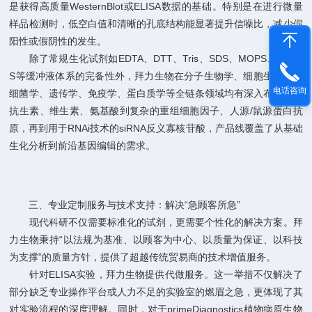
是获得高质量WesternBlot或ELISA数据的基础。特别是在进行微量
样品检测时，低空白值和清晰的孔底结构能显著提升信噪比，减少假
阳性或假阴性的发生。
除了常规生化试剂如EDTA、DTT、Tris、SDS、MOPS、HEPE
S等缓冲液体系的完备性外，拜力生物在分子生物学、细胞生物学、
电话咨询
细菌学、遗传学、免疫学、蛋白质学等全链条领域均有深入布局。从
抗生素、维生素、氨基酸到复杂的重组细胞因子、人源/鼠源蛋白抗
原，再到用于RNAi技术的siRNA反义寡核苷酸，产品线覆盖了从基础
生化分析到前沿基因编辑的需求。
三、专业定制服务与技术支持：解决“急顾客所急”
现代科研不仅需要标准化的试剂，更需要个性化的解决方案。拜
力生物秉持“以法规为基准、以顾客为中心、以质量为保证、以科技
为支撑”的质量方针，提供了超越传统贸易商的技术增值服务。
针对ELISA实验，拜力生物提供代做服务。这一举措不仅解决了
部分缺乏专业操作平台或人力不足的实验室的燃眉之急，更体现了其
对实验流程的深度理解。同时，对于primeDiagnostics植物病原生物