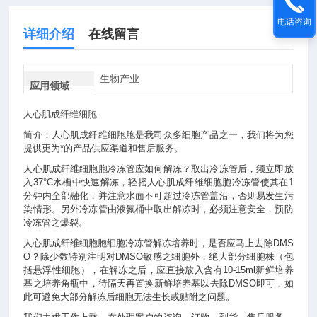
电话咨询
详细介绍
在线留言
生物产业
应用领域
人心肌成纤维细胞
简介：人心肌成纤维细胞胞是我司众多细胞产品之一，我们将为您
提供更为*的产品供应渠道和售后服务。
人心肌成纤维细胞胞冷冻管应如何解冻？取出冷冻管后，须立即放
入37°C水槽中快速解冻，轻摇人心肌成纤维细胞胞冷冻管使其在1
分钟内全部融化，并注意水面不可超过冷冻管盖沿，否则易发生污
染情形。另外冷冻管由液氮桶中取出解冻时，必须注意安全，预防
冷冻管之爆裂。
人心肌成纤维细胞胞细胞冷冻管解冻培养时，是否应马上去除DMS
O？除少数特别注明对DMSO敏感之细胞外，绝大部分细胞株（包
括悬浮性细胞），在解冻之后，应直接放入含有10-15ml新鲜培养
基之培养角瓶中，待隔天再置换新鲜培养基以去除DMSO即可，如
此可避免大部分解冻后细胞无法生长或贴附之问题。