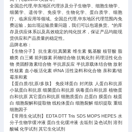
全国总代理,华东地区代理
涉及分子生物学、细胞生物学、
细菌学、遗传学、免疫学、生物化学、蛋白质学、细胞
疗、临床应用等领域。全国总代理,华东地区代理范围内免
费运输，如出现运输质量问题，我们可以包退换货。
*的库
存及供应体系以及高效稳定的纯化技术，保证产品均能现
货供应和产品质量的稳定性。
品牌名称：
【生物分子】 抗生素/抗真菌素 维生素 氨基酸 核苷酸 脂
糖类 白三烯 前列腺素 药物结合物 抗氧化剂 药理活性化合
物 类固醇激素结合物 半抗原反应 半抗原载体结合物 放射
性核素 血小板活化素 tRNA 活性染料和化合物 亲和素/链
霉亲和素
【蛋白质/抗原/多肽】 免疫球蛋白 封闭肽 人蛋白和抗原
小鼠蛋白和抗原 细菌蛋白和抗原 病毒蛋白和抗原 植物蛋
白和抗原 其它蛋白和抗原 细胞质蛋白 总蛋白 膜蛋白 核蛋
白 细胞裂解和提取物 线粒体蛋白 细胞裂解 组织提取 重组
细胞因子
【常用生化试剂】EDTA DTT Tris SDS MOPS HEPES 水
分子生物学缓冲液 蛋白生化缓冲液 去垢剂 染色试剂 溶剂
酸碱 化学试剂 其它生化试剂