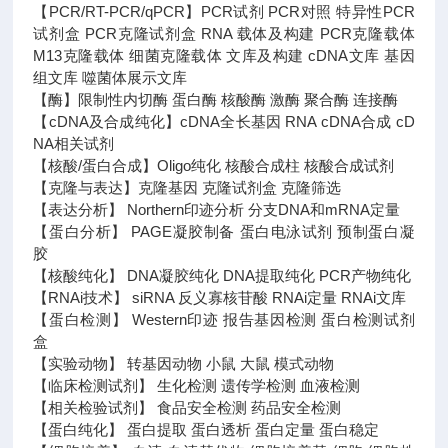
【PCR/RT-PCR/qPCR】PCR试剂 PCR对照 特异性PCR
试剂盒 PCR克隆试剂盒 RNA 载体及构建 PCR克隆载体
M13克隆载体 细菌克隆载体 文库及构建 cDNA文库 基因
组文库 噬菌体展示文库
【酶】限制性内切酶 蛋白酶 核酸酶 激酶 聚合酶 连接酶
【cDNA及合成纯化】cDNA全长基因 RNA cDNA合成 cD
NA相关试剂
【核酸/蛋白合成】Oligo纯化 核酸合成柱 核酸合成试剂
【克隆与表达】克隆基因 克隆试剂盒 克隆筛选
【表达分析】 Northern印迹分析 分支DNA和mRNA定量
【蛋白分析】 PAGE凝胶制备 蛋白电泳试剂 预制蛋白凝
胶
【核酸纯化】 DNA凝胶纯化 DNA提取纯化 PCR产物纯化
【RNAi技术】 siRNA 反义寡核苷酸 RNAi定量 RNAi文库
【蛋白检测】 Western印迹 报告基因检测 蛋白检测试剂
盒
【实验动物】 转基因动物 小鼠 大鼠 模式动物
【临床检测试剂】 生化检测 遗传学检测 血液检测
【相关检验试剂】 食品安全检测 药品安全检测
【蛋白纯化】 蛋白提取 蛋白透析 蛋白定量 蛋白稳定