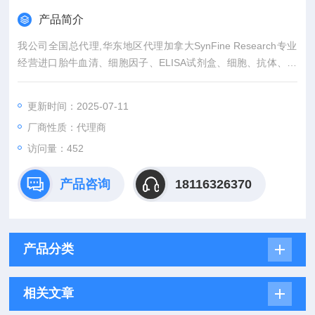
产品简介
我公司全国总代理,华东地区代理加拿大SynFine Research专业
经营进口胎牛血清、细胞因子、ELISA试剂盒、细胞、抗体、生
物试剂、耗材、培养基、一抗、二抗、其产品吸附均匀，吸附性
好，空白值低，孔底透明度高，代做ELISA实验等。
更新时间：2025-07-11
厂商性质：代理商
访问量：452
产品咨询
18116326370
产品分类
相关文章