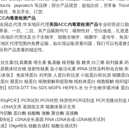
B tocris peprotech 等品牌；部分产品现货，超低比价，另常备 Trizol DM
格优，售后齐全。订货:
CC内毒素检测产品
全国总代理,华东地区代理
美国ACC内毒素检测产品
专业经营进口胎
养基、一抗、二抗、其产品吸附均匀，吸附性好，空白值低，孔底透明
华东地区代理
涉及分子生物学、细胞生物学、细菌学、遗传学、免疫
东地区代理范围内免费运输，如出现运输质量问题，我们可以包退换
应和产品质量的稳定性。
抗生素/抗真菌素 维生素 氨基酸 核苷酸 脂 糖类 白三烯 前列腺素
原载体结合物 放射性核素 血小板活化素 tRNA 活性染料和化合物 
原/多肽】 免疫球蛋白 封闭肽 人蛋白和抗原 小鼠蛋白和抗原 细菌蛋
总蛋白 膜蛋白 核蛋白 细胞裂解和提取物 线粒体蛋白 细胞裂解 组织
】EDTA DTT Tris SDS MOPS HEPES 水 分子生物学缓冲
-PCR/qPCR】PCR试剂 PCR对照 特异性PCR试剂盒 PCR克隆试剂
 cDNA文库 基因组文库 噬菌体展示文库
切酶 蛋白酶 核酸酶 激酶 聚合酶 连接酶
成纯化】cDNA全长基因 RNA cDNA合成 cDNA相关试剂
成】Oligo纯化 核酸合成柱 核酸合成试剂