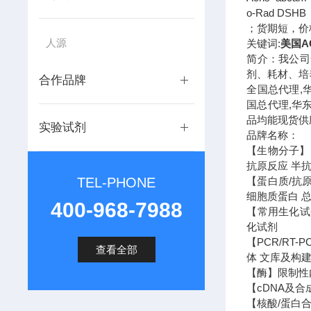
o-Rad DSH
；货期短，价
人源
关键词:
美国A
简介：我公司
剂、耗材、培
合作品牌
全国总代理,
国总代理,华
品均能现货供
实验试剂
品牌名称：
【生物分子】 
抗原反应 半抗
TEL-PHONE
【蛋白质/抗
细胞质蛋白 
400-968-7988
【常用生化试剂
化试剂
【PCR/RT
查看全部
体 文库及构建
【酶】限制性内
【cDNA及合
【核酸/蛋白合