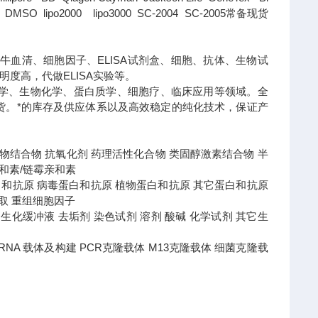
SO lipo2000 lipo3000 SC-2004 SC-2005常备现货
牛血清、细胞因子、ELISA试剂盒、细胞、抗体、生物试
度高，代做ELISA实验等。
学、生物化学、蛋白质学、细胞疗、临床应用等领域。全
货。
*的库存及供应体系以及高效稳定的纯化技术，保证产
 药物结合物 抗氧化剂 药理活性化合物 类固醇激素结合物 半
亲和素/链霉亲和素
白和抗原 病毒蛋白和抗原 植物蛋白和抗原 其它蛋白和抗原
提取 重组细胞因子
液 蛋白生化缓冲液 去垢剂 染色试剂 溶剂 酸碱 化学试剂 其它生
盒 RNA 载体及构建 PCR克隆载体 M13克隆载体 细菌克隆载