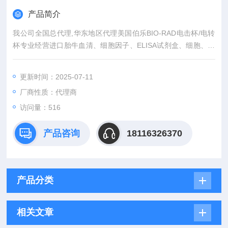
产品简介
我公司全国总代理,华东地区代理美国伯乐BIO-RAD电击杯/电转
杯专业经营进口胎牛血清、细胞因子、ELISA试剂盒、细胞、抗
体、生物试剂、耗材、培养基、一抗、二抗、其产品吸附均匀，
吸附性好，空白值低，孔底透明度高，代做ELISA实验等。
更新时间：2025-07-11
厂商性质：代理商
访问量：516
产品咨询
18116326370
产品分类
相关文章