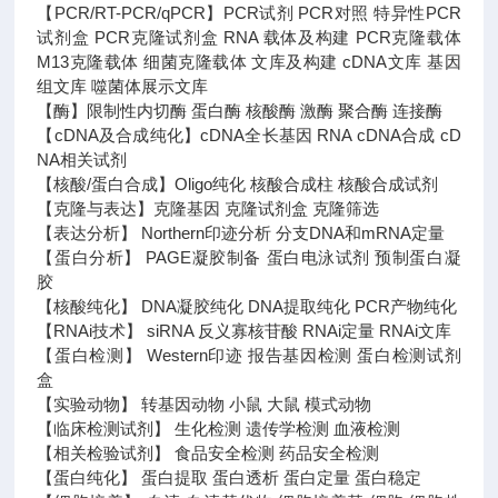
【PCR/RT-PCR/qPCR】PCR试剂 PCR对照 特异性PCR
试剂盒 PCR克隆试剂盒 RNA 载体及构建 PCR克隆载体
M13克隆载体 细菌克隆载体 文库及构建 cDNA文库 基因
组文库 噬菌体展示文库
【酶】限制性内切酶 蛋白酶 核酸酶 激酶 聚合酶 连接酶
【cDNA及合成纯化】cDNA全长基因 RNA cDNA合成 cD
NA相关试剂
【核酸/蛋白合成】Oligo纯化 核酸合成柱 核酸合成试剂
【克隆与表达】克隆基因 克隆试剂盒 克隆筛选
【表达分析】 Northern印迹分析 分支DNA和mRNA定量
【蛋白分析】 PAGE凝胶制备 蛋白电泳试剂 预制蛋白凝
胶
【核酸纯化】 DNA凝胶纯化 DNA提取纯化 PCR产物纯化
【RNAi技术】 siRNA 反义寡核苷酸 RNAi定量 RNAi文库
【蛋白检测】 Western印迹 报告基因检测 蛋白检测试剂
盒
【实验动物】 转基因动物 小鼠 大鼠 模式动物
【临床检测试剂】 生化检测 遗传学检测 血液检测
【相关检验试剂】 食品安全检测 药品安全检测
【蛋白纯化】 蛋白提取 蛋白透析 蛋白定量 蛋白稳定