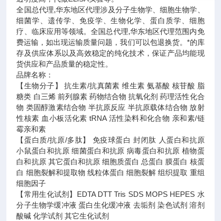
全国总代理,华东地区代理
涉及分子生物学、细胞生物学、
细菌学、遗传学、免疫学、生物化学、蛋白质学、细胞
疗、临床应用等领域。全国总代理,华东地区代理范围内免
费运输，如出现运输质量问题，我们可以包退换货。
*的库
存及供应体系以及高效稳定的纯化技术，保证产品均能现
货供应和产品质量的稳定性。
品牌名称：
【生物分子】 抗生素/抗真菌素 维生素 氨基酸 核苷酸 脂
糖类 白三烯 前列腺素 药物结合物 抗氧化剂 药理活性化合
物 类固醇激素结合物 半抗原反应 半抗原载体结合物 放射
性核素 血小板活化素 tRNA 活性染料和化合物 亲和素/链
霉亲和素
【蛋白质/抗原/多肽】 免疫球蛋白 封闭肽 人蛋白和抗原
小鼠蛋白和抗原 细菌蛋白和抗原 病毒蛋白和抗原 植物蛋
白和抗原 其它蛋白和抗原 细胞质蛋白 总蛋白 膜蛋白 核蛋
白 细胞裂解和提取物 线粒体蛋白 细胞裂解 组织提取 重组
细胞因子
【常用生化试剂】EDTA DTT Tris SDS MOPS HEPES 水
分子生物学缓冲液 蛋白生化缓冲液 去垢剂 染色试剂 溶剂
酸碱 化学试剂 其它生化试剂