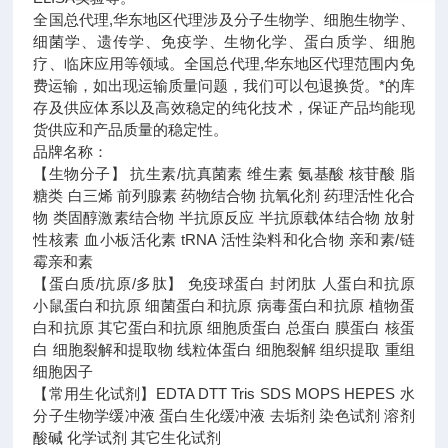
全国总代理,华东地区代理
涉及分子生物学、细胞生物学、
细菌学、遗传学、免疫学、生物化学、蛋白质学、细胞
疗、临床应用等领域。全国总代理,华东地区代理范围内免
费运输，如出现运输质量问题，我们可以包退换货。
*的库
存及供应体系以及高效稳定的纯化技术，保证产品均能现
货供应和产品质量的稳定性。
品牌名称：
【生物分子】 抗生素/抗真菌素 维生素 氨基酸 核苷酸 脂
糖类 白三烯 前列腺素 药物结合物 抗氧化剂 药理活性化合
物 类固醇激素结合物 半抗原反应 半抗原载体结合物 放射
性核素 血小板活化素 tRNA 活性染料和化合物 亲和素/链
霉亲和素
【蛋白质/抗原/多肽】 免疫球蛋白 封闭肽 人蛋白和抗原
小鼠蛋白和抗原 细菌蛋白和抗原 病毒蛋白和抗原 植物蛋
白和抗原 其它蛋白和抗原 细胞质蛋白 总蛋白 膜蛋白 核蛋
白 细胞裂解和提取物 线粒体蛋白 细胞裂解 组织提取 重组
细胞因子
【常用生化试剂】EDTA DTT Tris SDS MOPS HEPES 水
分子生物学缓冲液 蛋白生化缓冲液 去垢剂 染色试剂 溶剂
酸碱 化学试剂 其它生化试剂