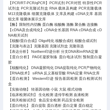
【PCR/RT-PCR/qPCR】PCR试剂 PCR对照 特异性PCR
试剂盒 PCR克隆试剂盒 RNA 载体及构建 PCR克隆载体
M13克隆载体 细菌克隆载体 文库及构建 cDNA文库 基因
组文库 噬菌体展示文库
【酶】限制性内切酶 蛋白酶 核酸酶 激酶 聚合酶 连接酶
【cDNA及合成纯化】cDNA全长基因 RNA cDNA合成 cD
NA相关试剂
【核酸/蛋白合成】Oligo纯化 核酸合成柱 核酸合成试剂
【克隆与表达】克隆基因 克隆试剂盒 克隆筛选
【表达分析】 Northern印迹分析 分支DNA和mRNA定量
【蛋白分析】 PAGE凝胶制备 蛋白电泳试剂 预制蛋白凝
胶
【核酸纯化】 DNA凝胶纯化 DNA提取纯化 PCR产物纯化
【RNAi技术】 siRNA 反义寡核苷酸 RNAi定量 RNAi文库
【蛋白检测】 Western印迹 报告基因检测 蛋白检测试剂
盒
【实验动物】 转基因动物 小鼠 大鼠 模式动物
【临床检测试剂】 生化检测 遗传学检测 血液检测
【相关检验试剂】 食品安全检测 药品安全检测
【蛋白纯化】 蛋白提取 蛋白透析 蛋白定量 蛋白稳定