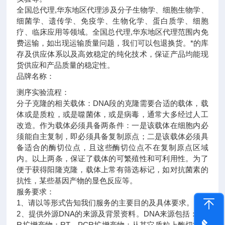
全国总代理,华东地区代理
涉及分子生物学、细胞生物学、
细菌学、遗传学、免疫学、生物化学、蛋白质学、细胞
疗、临床应用等领域。全国总代理,华东地区代理范围内免
费运输，如出现运输质量问题，我们可以包退换货。
*的库
存及供应体系以及高效稳定的纯化技术，保证产品均能现
货供应和产品质量的稳定性。
品牌名称：
测序实验流程：
分子克隆的相关载体：DNA段的克隆需要合适的载体，载
体或是质粒，或是噬菌体，或是病毒，通常大多经过人工
改造。作为载体必须具备两条件：一是该载体在细胞内必
须能自主复制，即必须具备复制原点；二是该载体必须具
备适合的酶切位点，且这些酶切位点不在复制原点区域
内。以上两条，保证了载体的可繁殖性和可利用性。为了
便于获得阳隆克隆，载体上常有筛选标记，如对抗菌素的
抗性，某些基因产物的显色反应等。
服务要求：
1、请以等形式告知我们服务的主要目的及具体要求。
2、提供外源DNA的来源及背景资料。DNA来源包括：PC
R扩增产物；RT－PCR扩增产物；从其它质粒上酶切得到