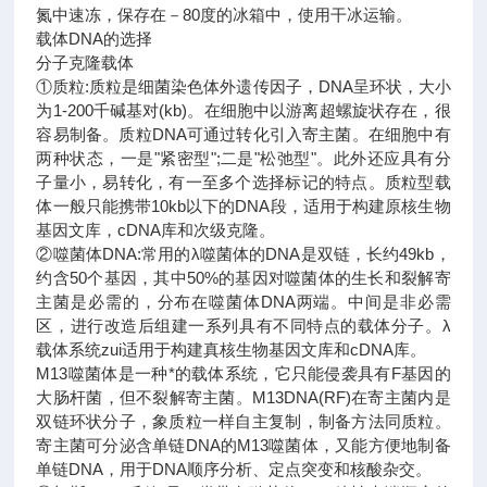
氮中速冻，保存在－80度的冰箱中，使用干冰运输。
载体DNA的选择
分子克隆载体
①质粒:质粒是细菌染色体外遗传因子，DNA呈环状，大小
为1-200千碱基对(kb)。在细胞中以游离超螺旋状存在，很
容易制备。质粒DNA可通过转化引入寄主菌。在细胞中有
两种状态，一是"紧密型";二是"松弛型"。此外还应具有分
子量小，易转化，有一至多个选择标记的特点。质粒型载
体一般只能携带10kb以下的DNA段，适用于构建原核生物
基因文库，cDNA库和次级克隆。
②噬菌体DNA:常用的λ噬菌体的DNA是双链，长约49kb，
约含50个基因，其中50%的基因对噬菌体的生长和裂解寄
主菌是必需的，分布在噬菌体DNA两端。中间是非必需
区，进行改造后组建一系列具有不同特点的载体分子。λ
载体系统zui适用于构建真核生物基因文库和cDNA库。
M13噬菌体是一种*的载体系统，它只能侵袭具有F基因的
大肠杆菌，但不裂解寄主菌。M13DNA(RF)在寄主菌内是
双链环状分子，象质粒一样自主复制，制备方法同质粒。
寄主菌可分泌含单链DNA的M13噬菌体，又能方便地制备
单链DNA，用于DNA顺序分析、定点突变和核酸杂交。