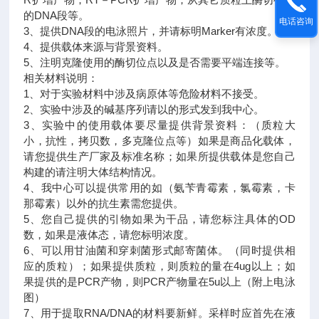
的DNA段等。
电话咨询
3、提供DNA段的电泳照片，并请标明Marker有浓度。
4、提供载体来源与背景资料。
5、注明克隆使用的酶切位点以及是否需要平端连接等。
相关材料说明：
1、对于实验材料中涉及病原体等危险材料不接受。
2、实验中涉及的碱基序列请以的形式发到我中心。
3、实验中的使用载体要尽量提供背景资料：（质粒大
小，抗性，拷贝数，多克隆位点等）如果是商品化载体，
请您提供生产厂家及标准名称；如果所提供载体是您自己
构建的请注明大体结构情况。
4、我中心可以提供常用的如（氨苄青霉素，氯霉素，卡
那霉素）以外的抗生素需您提供。
5、您自己提供的引物如果为干品，请您标注具体的OD
数，如果是液体态，请您标明浓度。
6、可以用甘油菌和穿刺菌形式邮寄菌体。（同时提供相
应的质粒）；如果提供质粒，则质粒的量在4ug以上；如
果提供的是PCR产物，则PCR产物量在5u以上（附上电泳
图）
7、用于提取RNA/DNA的材料要新鲜。采样时应首先在液