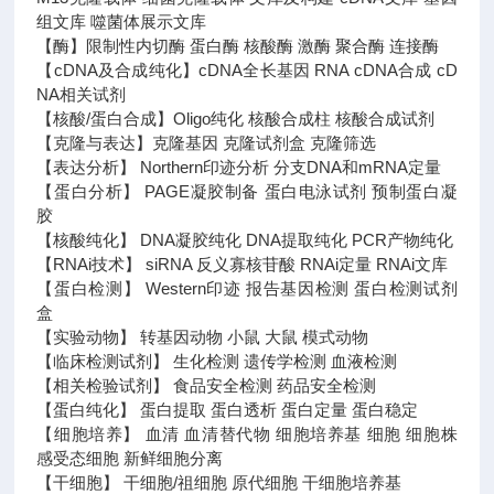
组文库 噬菌体展示文库
【酶】限制性内切酶 蛋白酶 核酸酶 激酶 聚合酶 连接酶
【cDNA及合成纯化】cDNA全长基因 RNA cDNA合成 cD
NA相关试剂
【核酸/蛋白合成】Oligo纯化 核酸合成柱 核酸合成试剂
【克隆与表达】克隆基因 克隆试剂盒 克隆筛选
【表达分析】 Northern印迹分析 分支DNA和mRNA定量
【蛋白分析】 PAGE凝胶制备 蛋白电泳试剂 预制蛋白凝
胶
【核酸纯化】 DNA凝胶纯化 DNA提取纯化 PCR产物纯化
【RNAi技术】 siRNA 反义寡核苷酸 RNAi定量 RNAi文库
【蛋白检测】 Western印迹 报告基因检测 蛋白检测试剂
盒
【实验动物】 转基因动物 小鼠 大鼠 模式动物
【临床检测试剂】 生化检测 遗传学检测 血液检测
【相关检验试剂】 食品安全检测 药品安全检测
【蛋白纯化】 蛋白提取 蛋白透析 蛋白定量 蛋白稳定
【细胞培养】 血清 血清替代物 细胞培养基 细胞 细胞株
感受态细胞 新鲜细胞分离
【干细胞】 干细胞/祖细胞 原代细胞 干细胞培养基