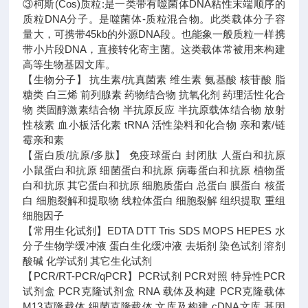
③柯斯(Cos)质粒:是一类带有噬菌体DNA粘性末端顺序的
质粒DNA分子。是噬菌体-质粒混合物。此类载体分子容
量大，可携带45kb的外源DNA段。也能象一般质粒一样携
带小片段DNA，直接转化寄主菌。这类载体常被用来构建
高等生物基因文库。
【生物分子】 抗生素/抗真菌素 维生素 氨基酸 核苷酸 脂
糖类 白三烯 前列腺素 药物结合物 抗氧化剂 药理活性化合
物 类固醇激素结合物 半抗原反应 半抗原载体结合物 放射
性核素 血小板活化素 tRNA 活性染料和化合物 亲和素/链
霉亲和素
【蛋白质/抗原/多肽】 免疫球蛋白 封闭肽 人蛋白和抗原
小鼠蛋白和抗原 细菌蛋白和抗原 病毒蛋白和抗原 植物蛋
白和抗原 其它蛋白和抗原 细胞质蛋白 总蛋白 膜蛋白 核蛋
白 细胞裂解和提取物 线粒体蛋白 细胞裂解 组织提取 重组
细胞因子
【常用生化试剂】EDTA DTT Tris SDS MOPS HEPES 水
分子生物学缓冲液 蛋白生化缓冲液 去垢剂 染色试剂 溶剂
酸碱 化学试剂 其它生化试剂
【PCR/RT-PCR/qPCR】PCR试剂 PCR对照 特异性PCR
试剂盒 PCR克隆试剂盒 RNA 载体及构建 PCR克隆载体
M13克隆载体 细菌克隆载体 文库及构建 cDNA文库 基因