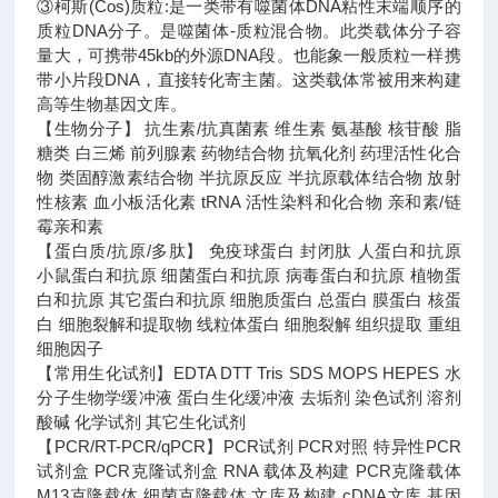
③柯斯(Cos)质粒:是一类带有噬菌体DNA粘性末端顺序的
质粒DNA分子。是噬菌体-质粒混合物。此类载体分子容
量大，可携带45kb的外源DNA段。也能象一般质粒一样携
带小片段DNA，直接转化寄主菌。这类载体常被用来构建
高等生物基因文库。
【生物分子】 抗生素/抗真菌素 维生素 氨基酸 核苷酸 脂
糖类 白三烯 前列腺素 药物结合物 抗氧化剂 药理活性化合
物 类固醇激素结合物 半抗原反应 半抗原载体结合物 放射
性核素 血小板活化素 tRNA 活性染料和化合物 亲和素/链
霉亲和素
【蛋白质/抗原/多肽】 免疫球蛋白 封闭肽 人蛋白和抗原
小鼠蛋白和抗原 细菌蛋白和抗原 病毒蛋白和抗原 植物蛋
白和抗原 其它蛋白和抗原 细胞质蛋白 总蛋白 膜蛋白 核蛋
白 细胞裂解和提取物 线粒体蛋白 细胞裂解 组织提取 重组
细胞因子
【常用生化试剂】EDTA DTT Tris SDS MOPS HEPES 水
分子生物学缓冲液 蛋白生化缓冲液 去垢剂 染色试剂 溶剂
酸碱 化学试剂 其它生化试剂
【PCR/RT-PCR/qPCR】PCR试剂 PCR对照 特异性PCR
试剂盒 PCR克隆试剂盒 RNA 载体及构建 PCR克隆载体
M13克隆载体 细菌克隆载体 文库及构建 cDNA文库 基因