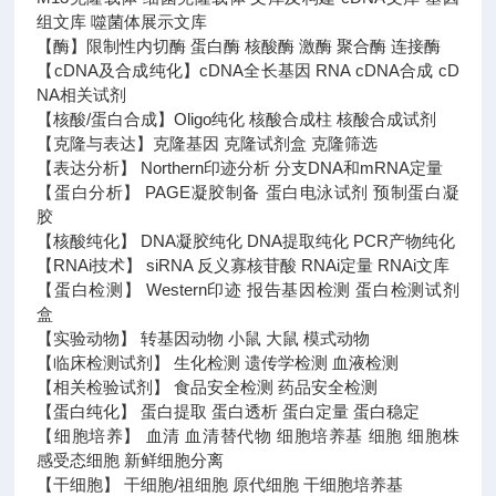
组文库 噬菌体展示文库
【酶】限制性内切酶 蛋白酶 核酸酶 激酶 聚合酶 连接酶
【cDNA及合成纯化】cDNA全长基因 RNA cDNA合成 cD
NA相关试剂
【核酸/蛋白合成】Oligo纯化 核酸合成柱 核酸合成试剂
【克隆与表达】克隆基因 克隆试剂盒 克隆筛选
【表达分析】 Northern印迹分析 分支DNA和mRNA定量
【蛋白分析】 PAGE凝胶制备 蛋白电泳试剂 预制蛋白凝
胶
【核酸纯化】 DNA凝胶纯化 DNA提取纯化 PCR产物纯化
【RNAi技术】 siRNA 反义寡核苷酸 RNAi定量 RNAi文库
【蛋白检测】 Western印迹 报告基因检测 蛋白检测试剂
盒
【实验动物】 转基因动物 小鼠 大鼠 模式动物
【临床检测试剂】 生化检测 遗传学检测 血液检测
【相关检验试剂】 食品安全检测 药品安全检测
【蛋白纯化】 蛋白提取 蛋白透析 蛋白定量 蛋白稳定
【细胞培养】 血清 血清替代物 细胞培养基 细胞 细胞株
感受态细胞 新鲜细胞分离
【干细胞】 干细胞/祖细胞 原代细胞 干细胞培养基