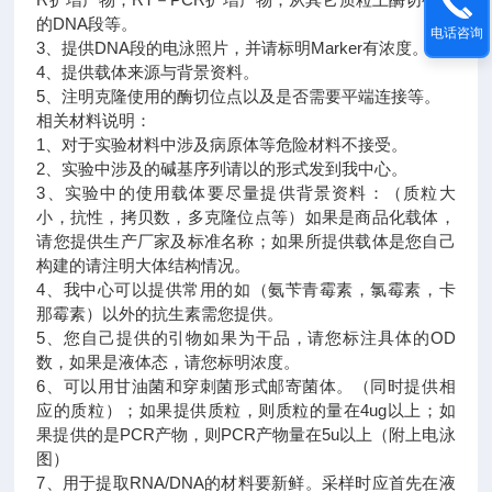
的DNA段等。
电话咨询
3、提供DNA段的电泳照片，并请标明Marker有浓度。
4、提供载体来源与背景资料。
5、注明克隆使用的酶切位点以及是否需要平端连接等。
相关材料说明：
1、对于实验材料中涉及病原体等危险材料不接受。
2、实验中涉及的碱基序列请以的形式发到我中心。
3、实验中的使用载体要尽量提供背景资料：（质粒大
小，抗性，拷贝数，多克隆位点等）如果是商品化载体，
请您提供生产厂家及标准名称；如果所提供载体是您自己
构建的请注明大体结构情况。
4、我中心可以提供常用的如（氨苄青霉素，氯霉素，卡
那霉素）以外的抗生素需您提供。
5、您自己提供的引物如果为干品，请您标注具体的OD
数，如果是液体态，请您标明浓度。
6、可以用甘油菌和穿刺菌形式邮寄菌体。（同时提供相
应的质粒）；如果提供质粒，则质粒的量在4ug以上；如
果提供的是PCR产物，则PCR产物量在5u以上（附上电泳
图）
7、用于提取RNA/DNA的材料要新鲜。采样时应首先在液