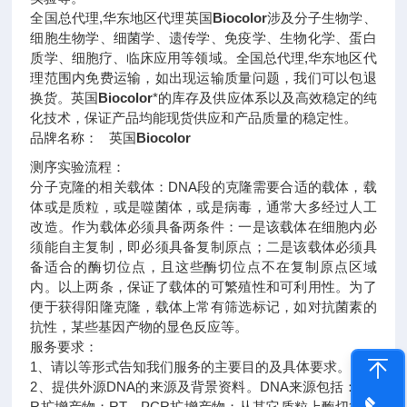
全国总代理,华东地区代理英国
Biocolor
涉及分子生物学、
细胞生物学、细菌学、遗传学、免疫学、生物化学、蛋白
质学、细胞疗、临床应用等领域。全国总代理,华东地区代
理范围内免费运输，如出现运输质量问题，我们可以包退
换货。英国
Biocolor
*的库存及供应体系以及高效稳定的纯
化技术，保证产品均能现货供应和产品质量的稳定性。
品牌名称： 英国
Biocolor
测序实验流程：
分子克隆的相关载体：DNA段的克隆需要合适的载体，载
体或是质粒，或是噬菌体，或是病毒，通常大多经过人工
改造。作为载体必须具备两条件：一是该载体在细胞内必
须能自主复制，即必须具备复制原点；二是该载体必须具
备适合的酶切位点，且这些酶切位点不在复制原点区域
内。以上两条，保证了载体的可繁殖性和可利用性。为了
便于获得阳隆克隆，载体上常有筛选标记，如对抗菌素的
抗性，某些基因产物的显色反应等。
服务要求：
1、请以等形式告知我们服务的主要目的及具体要求。
2、提供外源DNA的来源及背景资料。DNA来源包括：PC
R扩增产物；RT－PCR扩增产物；从其它质粒上酶切得到