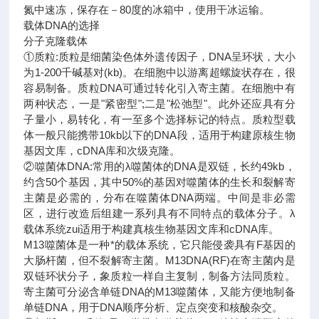
氮中速冻，保存在－80度的冰箱中，使用干冰运输。
载体DNA的选择
分子克隆载体
①质粒:质粒是细菌染色体外遗传因子，DNA呈环状，大小
为1-200千碱基对(kb)。在细胞中以游离超螺旋状存在，很
容易制备。质粒DNA可通过转化引入寄主菌。在细胞中有
两种状态，一是"紧密型";二是"松弛型"。此外还应具有分
子量小，易转化，有一至多个选择标记的特点。质粒型载
体一般只能携带10kb以下的DNA段，适用于构建原核生物
基因文库，cDNA库和次级克隆。
②噬菌体DNA:常用的λ噬菌体的DNA是双链，长约49kb，
约含50个基因，其中50%的基因对噬菌体的生长和裂解寄
主菌是必需的，分布在噬菌体DNA两端。中间是非必需
区，进行改造后组建一系列具有不同特点的载体分子。λ
载体系统zui适用于构建真核生物基因文库和cDNA库。
M13噬菌体是一种*的载体系统，它只能侵袭具有F基因的
大肠杆菌，但不裂解寄主菌。M13DNA(RF)在寄主菌内是
双链环状分子，象质粒一样自主复制，制备方法同质粒。
寄主菌可分泌含单链DNA的M13噬菌体，又能方便地制备
单链DNA，用于DNA顺序分析、定点突变和核酸杂交。