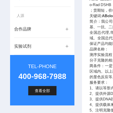
o-Rad DSH
；货期短，价
人源
关键词:
ABclo
简介：我公司
基、一抗、二
合作品牌
全国总代理,
域。全国总代
保证产品均能
实验试剂
品牌名称：
测序实验流程
分子克隆的相
TEL-PHONE
两条件：一是
区域内。以上
400-968-7988
的显色反应等
服务要求：
1、请以等形
查看全部
2、提供外源
3、提供DNA
4、提供载体
5、注明克隆