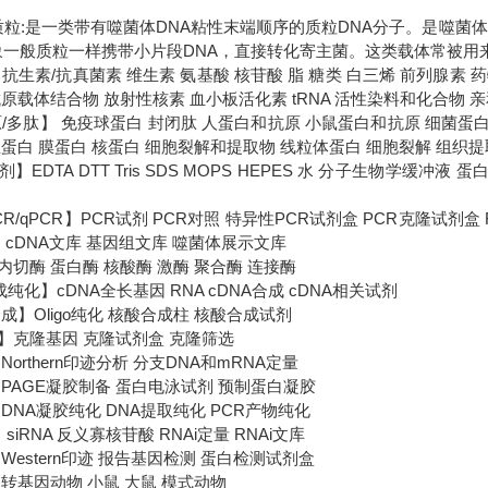
s)质粒:是一类带有噬菌体DNA粘性末端顺序的质粒DNA分子。是噬菌
象一般质粒一样携带小片段DNA，直接转化寄主菌。这类载体常被用
抗生素/抗真菌素 维生素 氨基酸 核苷酸 脂 糖类 白三烯 前列腺素
原载体结合物 放射性核素 血小板活化素 tRNA 活性染料和化合物 
原/多肽】 免疫球蛋白 封闭肽 人蛋白和抗原 小鼠蛋白和抗原 细菌蛋
总蛋白 膜蛋白 核蛋白 细胞裂解和提取物 线粒体蛋白 细胞裂解 组织
】EDTA DTT Tris SDS MOPS HEPES 水 分子生物学缓冲
-PCR/qPCR】PCR试剂 PCR对照 特异性PCR试剂盒 PCR克隆试剂
 cDNA文库 基因组文库 噬菌体展示文库
切酶 蛋白酶 核酸酶 激酶 聚合酶 连接酶
成纯化】cDNA全长基因 RNA cDNA合成 cDNA相关试剂
成】Oligo纯化 核酸合成柱 核酸合成试剂
】克隆基因 克隆试剂盒 克隆筛选
orthern印迹分析 分支DNA和mRNA定量
PAGE凝胶制备 蛋白电泳试剂 预制蛋白凝胶
DNA凝胶纯化 DNA提取纯化 PCR产物纯化
 siRNA 反义寡核苷酸 RNAi定量 RNAi文库
Western印迹 报告基因检测 蛋白检测试剂盒
转基因动物 小鼠 大鼠 模式动物