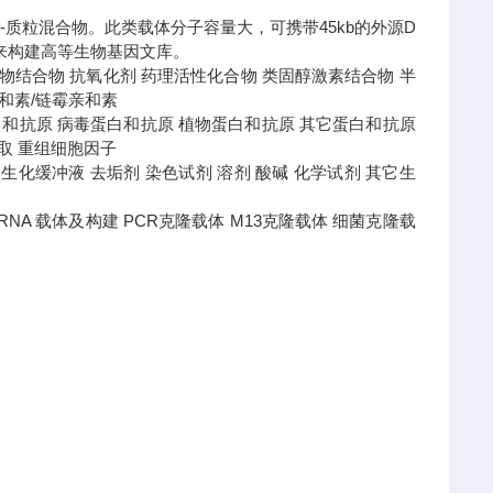
体-质粒混合物。此类载体分子容量大，可携带45kb的外源D
来构建高等生物基因文库。
 药物结合物 抗氧化剂 药理活性化合物 类固醇激素结合物 半
亲和素/链霉亲和素
白和抗原 病毒蛋白和抗原 植物蛋白和抗原 其它蛋白和抗原
提取 重组细胞因子
液 蛋白生化缓冲液 去垢剂 染色试剂 溶剂 酸碱 化学试剂 其它生
盒 RNA 载体及构建 PCR克隆载体 M13克隆载体 细菌克隆载