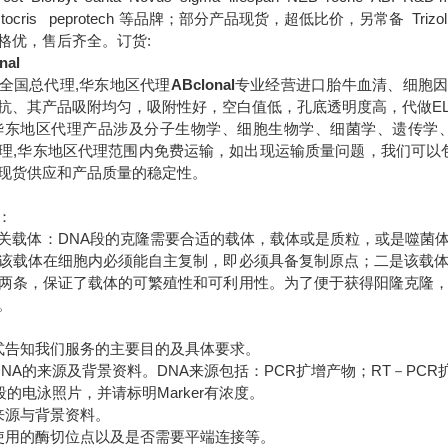
B tocris peprotech 等品牌；部分产品现货，超低比价，另常备 Trizol DM
格优，售后齐全。订货:
nal
全国总代理,华东地区代理
ABclonal
专业经营进口胎牛血清、细胞因
抗、其产品吸附均匀，吸附性好，空白值低，孔底透明度高，代做EL
华东地区代理
产品涉及分子生物学、细胞生物学、细菌学、遗传学
理,华东地区代理范围内免费运输，如出现运输质量问题，我们可以
现货供应和产品质量的稳定性。
：
关载体：DNA段的克隆需要合适的载体，载体或是质粒，或是噬菌
该载体在细胞内必须能自主复制，即必须具备复制原点；二是该载
两条，保证了载体的可繁殖性和可利用性。为了便于获得阳隆克隆
。
式告知我们服务的主要目的及具体要求。
DNA的来源及背景资料。DNA来源包括：PCR扩增产物；RT－PC
段的电泳照片，并请标明Marker有浓度。
来源与背景资料。
使用的酶切位点以及是否需要平端连接等。