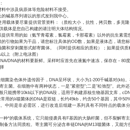
明：
材料中涉及病原体等危险材料不接受。
及的碱基序列请以的形式发到我中心。
使用载体要尽量提供背景资料：（质粒大小，抗性，拷贝数，多克
供载体是您自己构建的请注明大体结构情况。
以提供常用的如（氨苄青霉素，氯霉素，卡那霉素）以外的抗生素需
供的引物如果为干品，请您标注具体的OD数，如果是液体态，请您
油菌和穿刺菌形式邮寄菌体。（同时提供相应的质粒）；如果提供质粒
5u以上（附上电泳图）
RNA/DNA的材料要新鲜。采样时应首先在液氮中速冻，保存在－8
选择
是细菌染色体外遗传因子，DNA呈环状，大小为1-200千碱基对(kb
寄主菌。在细胞中有两种状态，一是"紧密型";二是"松弛型"。此
般只能携带10kb以下的DNA段，适用于构建原核生物基因文库，cD
A:常用的λ噬菌体的DNA是双链，长约49kb，约含50个基因，其中
端。中间是非必需区，进行改造后组建一系列具有不同特点的载体分子
是一种*的载体系统，它只能侵袭具有F基因的大肠杆菌，但不裂解寄主菌
制备方法同质粒。寄主菌可分泌含单链DNA的M13噬菌体，又能方