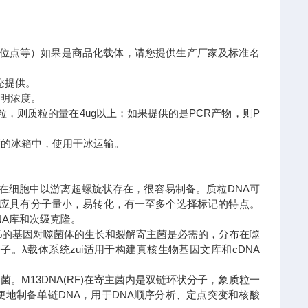
隆位点等）如果是商品化载体，请您提供生产厂家及标准名
您提供。
标明浓度。
，则质粒的量在4ug以上；如果提供的是PCR产物，则P
0度的冰箱中，使用干冰运输。
)。在细胞中以游离超螺旋状存在，很容易制备。质粒DNA可
外还应具有分子量小，易转化，有一至多个选择标记的特点。
NA库和次级克隆。
50%的基因对噬菌体的生长和裂解寄主菌是必需的，分布在噬
。λ载体系统zui适用于构建真核生物基因文库和cDNA
。M13DNA(RF)在寄主菌内是双链环状分子，象质粒一
便地制备单链DNA，用于DNA顺序分析、定点突变和核酸