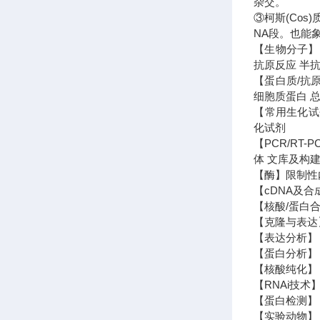
杂交。
③柯斯(Co
NA段。也能
【生物分子】 
抗原反应 半抗
【蛋白质/抗
细胞质蛋白 
【常用生化试剂
化试剂
【PCR/RT
体 文库及构建
【酶】限制性内
【cDNA及合
【核酸/蛋白合
【克隆与表达
【表达分析】 N
【蛋白分析】 
【核酸纯化】 
【RNAi技术】
【蛋白检测】 
【实验动物】 