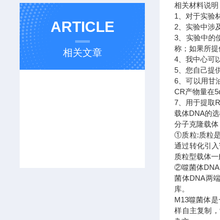
相关材料说
1、对于实验
ARTICLE
2、实验中涉
3、实验中的
称；如果所提
相关文章
4、我中心可
5、您自己提
6、可以用甘
CR产物量在
7、用于提取
载体DNA的
分子克隆载体
①质粒:质粒
通过转化引入
质粒型载体一
②噬菌体DN
菌体DNA两
库。
M13噬菌体
样自主复制，