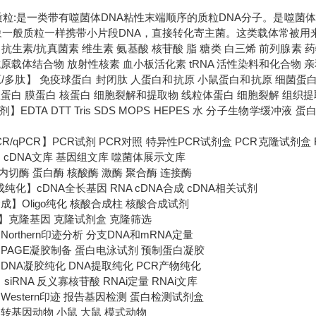
s)质粒:是一类带有噬菌体DNA粘性末端顺序的质粒DNA分子。是噬菌
象一般质粒一样携带小片段DNA，直接转化寄主菌。这类载体常被用
抗生素/抗真菌素 维生素 氨基酸 核苷酸 脂 糖类 白三烯 前列腺素
原载体结合物 放射性核素 血小板活化素 tRNA 活性染料和化合物 
原/多肽】 免疫球蛋白 封闭肽 人蛋白和抗原 小鼠蛋白和抗原 细菌蛋
总蛋白 膜蛋白 核蛋白 细胞裂解和提取物 线粒体蛋白 细胞裂解 组织
】EDTA DTT Tris SDS MOPS HEPES 水 分子生物学缓冲
-PCR/qPCR】PCR试剂 PCR对照 特异性PCR试剂盒 PCR克隆试剂
 cDNA文库 基因组文库 噬菌体展示文库
切酶 蛋白酶 核酸酶 激酶 聚合酶 连接酶
成纯化】cDNA全长基因 RNA cDNA合成 cDNA相关试剂
成】Oligo纯化 核酸合成柱 核酸合成试剂
】克隆基因 克隆试剂盒 克隆筛选
orthern印迹分析 分支DNA和mRNA定量
PAGE凝胶制备 蛋白电泳试剂 预制蛋白凝胶
DNA凝胶纯化 DNA提取纯化 PCR产物纯化
 siRNA 反义寡核苷酸 RNAi定量 RNAi文库
Western印迹 报告基因检测 蛋白检测试剂盒
转基因动物 小鼠 大鼠 模式动物