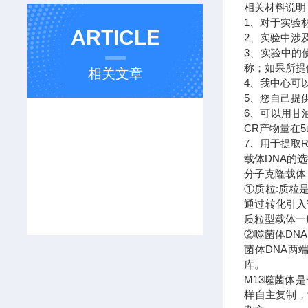
相关材料说
1、对于实验
ARTICLE
2、实验中涉
3、实验中的
称；如果所提
相关文章
4、我中心可
5、您自己提
6、可以用甘
CR产物量在
7、用于提取
载体DNA的
分子克隆载体
①质粒:质粒
通过转化引入
质粒型载体一
②噬菌体DN
菌体DNA两
库。
M13噬菌体
样自主复制，