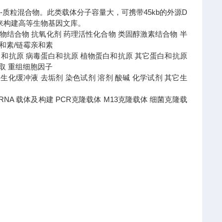
体-质粒混合物。此类载体分子容量大，可携带45kb的外源D
来构建高等生物基因文库。
 药物结合物 抗氧化剂 药理活性化合物 类固醇激素结合物 半
亲和素/链霉亲和素
白和抗原 病毒蛋白和抗原 植物蛋白和抗原 其它蛋白和抗原
提取 重组细胞因子
液 蛋白生化缓冲液 去垢剂 染色试剂 溶剂 酸碱 化学试剂 其它生
盒 RNA 载体及构建 PCR克隆载体 M13克隆载体 细菌克隆载