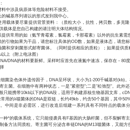
明：
材料中涉及病原体等危险材料不接受。
及的碱基序列请以的形式发到我中心。
使用载体要尽量提供背景资料：（质粒大小，抗性，拷贝数，多克
供载体是您自己构建的请注明大体结构情况。
以提供常用的如（氨苄青霉素，氯霉素，卡那霉素）以外的抗生素需
供的引物如果为干品，请您标注具体的OD数，如果是液体态，请您
油菌和穿刺菌形式邮寄菌体。（同时提供相应的质粒）；如果提供质粒
5u以上（附上电泳图）
RNA/DNA的材料要新鲜。采样时应首先在液氮中速冻，保存在－8
选择
是细菌染色体外遗传因子，DNA呈环状，大小为1-200千碱基对(kb
寄主菌。在细胞中有两种状态，一是"紧密型";二是"松弛型"。此
般只能携带10kb以下的DNA段，适用于构建原核生物基因文库，cD
A:常用的λ噬菌体的DNA是双链，长约49kb，约含50个基因，其中
端。中间是非必需区，进行改造后组建一系列具有不同特点的载体分子
是一种*的载体系统，它只能侵袭具有F基因的大肠杆菌，但不裂解寄主菌
制备方法同质粒。寄主菌可分泌含单链DNA的M13噬菌体，又能方