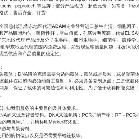
B tocris peprotech 等品牌；部分产品现货，超低比价，另常备 Trizol DM
格优，售后齐全。订货:
M
全国总代理,华东地区代理
ADAM
专业经营进口胎牛血清、细胞因子、
其产品吸附均匀，吸附性好，空白值低，孔底透明度高，代做ELISA
华东地区代理
产品涉及分子生物学、细胞生物学、细菌学、遗传学
理,华东地区代理范围内免费运输，如出现运输质量问题，我们可以
现货供应和产品质量的稳定性。
：
关载体：DNA段的克隆需要合适的载体，载体或是质粒，或是噬菌
该载体在细胞内必须能自主复制，即必须具备复制原点；二是该载
两条，保证了载体的可繁殖性和可利用性。为了便于获得阳隆克隆
。
式告知我们服务的主要目的及具体要求。
DNA的来源及背景资料。DNA来源包括：PCR扩增产物；RT－PC
段的电泳照片，并请标明Marker有浓度。
来源与背景资料。
使用的酶切位点以及是否需要平端连接等。