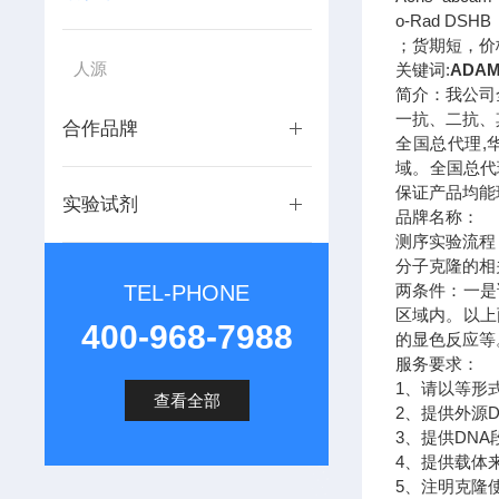
o-Rad DSH
；货期短，价
人源
关键词:
ADA
简介：我公司
一抗、二抗、
合作品牌
全国总代理,
域。全国总代
保证产品均能
实验试剂
品牌名称：
测序实验流程
分子克隆的相
TEL-PHONE
两条件：一是
区域内。以上
400-968-7988
的显色反应等
服务要求：
1、请以等形
查看全部
2、提供外源
3、提供DNA
4、提供载体
5、注明克隆