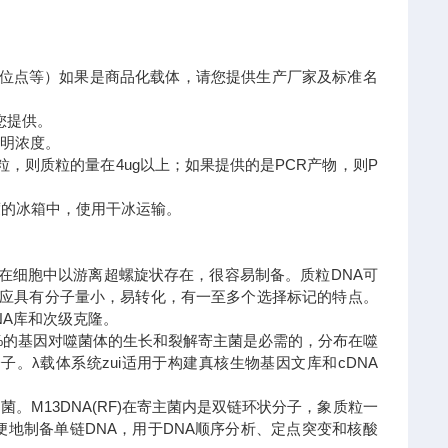
隆位点等）如果是商品化载体，请您提供生产厂家及标准名
您提供。
标明浓度。
，则质粒的量在4ug以上；如果提供的是PCR产物，则P
0度的冰箱中，使用干冰运输。
)。在细胞中以游离超螺旋状存在，很容易制备。质粒DNA可
外还应具有分子量小，易转化，有一至多个选择标记的特点。
NA库和次级克隆。
50%的基因对噬菌体的生长和裂解寄主菌是必需的，分布在噬
。λ载体系统zui适用于构建真核生物基因文库和cDNA
。M13DNA(RF)在寄主菌内是双链环状分子，象质粒一
便地制备单链DNA，用于DNA顺序分析、定点突变和核酸