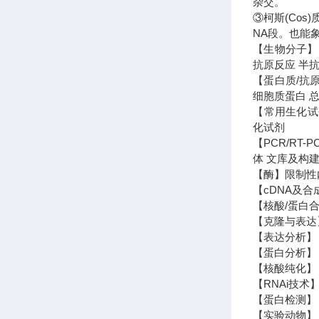
杂交。
③柯斯(Co
NA段。也能
【生物分子】 
抗原反应 半抗
【蛋白质/抗
细胞质蛋白 
【常用生化试剂
化试剂
【PCR/RT
体 文库及构建
【酶】限制性内
【cDNA及合
【核酸/蛋白合
【克隆与表达
【表达分析】 N
【蛋白分析】 
【核酸纯化】 
【RNAi技术】
【蛋白检测】 
【实验动物】 