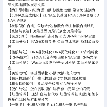
组文库 噬菌体展示文库
【酶】限制性内切酶 蛋白酶 核酸酶 激酶 聚合酶 连接酶
【cDNA及合成纯化】cDNA全长基因 RNA cDNA合成 cD
NA相关试剂
【核酸/蛋白合成】Oligo纯化 核酸合成柱 核酸合成试剂
【克隆与表达】克隆基因 克隆试剂盒 克隆筛选
【表达分析】 Northern印迹分析 分支DNA和mRNA定量
【蛋白分析】 PAGE凝胶制备 蛋白电泳试剂 预制蛋白凝
胶
【核酸纯化】 DNA凝胶纯化 DNA提取纯化 PCR产物纯化
【RNAi技术】 siRNA 反义寡核苷酸 RNAi定量 RNAi文库
【蛋白检测】 Western印迹 报告基因检测 蛋白检测试剂
盒
【实验动物】 转基因动物 小鼠 大鼠 模式动物
【临床检测试剂】 生化检测 遗传学检测 血液检测
【相关检验试剂】 食品安全检测 药品安全检测
【蛋白纯化】 蛋白提取 蛋白透析 蛋白定量 蛋白稳定
【细胞培养】 血清 血清替代物 细胞培养基 细胞 细胞株
感受态细胞 新鲜细胞分离
【干细胞】 干细胞/祖细胞 原代细胞 干细胞培养基