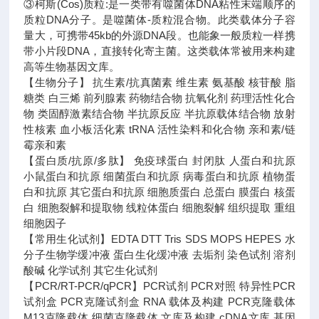
③柯斯(Cos)质粒:是一类带有噬菌体DNA粘性末端顺序的
质粒DNA分子。是噬菌体-质粒混合物。此类载体分子容
量大，可携带45kb的外源DNA段。也能象一般质粒一样携
带小片段DNA，直接转化寄主菌。这类载体常被用来构建
高等生物基因文库。
【生物分子】 抗生素/抗真菌素 维生素 氨基酸 核苷酸 脂
糖类 白三烯 前列腺素 药物结合物 抗氧化剂 药理活性化合
物 类固醇激素结合物 半抗原反应 半抗原载体结合物 放射
性核素 血小板活化素 tRNA 活性染料和化合物 亲和素/链
霉亲和素
【蛋白质/抗原/多肽】 免疫球蛋白 封闭肽 人蛋白和抗原
小鼠蛋白和抗原 细菌蛋白和抗原 病毒蛋白和抗原 植物蛋
白和抗原 其它蛋白和抗原 细胞质蛋白 总蛋白 膜蛋白 核蛋
白 细胞裂解和提取物 线粒体蛋白 细胞裂解 组织提取 重组
细胞因子
【常用生化试剂】EDTA DTT Tris SDS MOPS HEPES 水
分子生物学缓冲液 蛋白生化缓冲液 去垢剂 染色试剂 溶剂
酸碱 化学试剂 其它生化试剂
【PCR/RT-PCR/qPCR】PCR试剂 PCR对照 特异性PCR
试剂盒 PCR克隆试剂盒 RNA 载体及构建 PCR克隆载体
M13克隆载体 细菌克隆载体 文库及构建 cDNA文库 基因