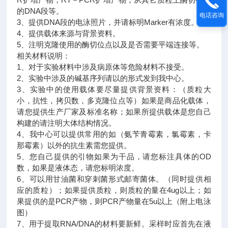
的DNA段等。
电话咨询
3、提供DNA段的电泳照片，并请标明Marker有浓度。
4、提供载体来源与背景资料。
5、注明克隆使用的酶切位点以及是否需要平端连接等。
相关材料说明：
1、对于实验材料中涉及病原体等危险材料不接受。
2、实验中涉及的碱基序列请以的形式发到我中心。
3、实验中的使用载体要尽量提供背景资料：（质粒大
小，抗性，拷贝数，多克隆位点等）如果是商品化载体，
请您提供生产厂家及标准名称；如果所提供载体是您自己
构建的请注明大体结构情况。
4、我中心可以提供常用的如（氨苄青霉素，氯霉素，卡
那霉素）以外的抗生素需您提供。
5、您自己提供的引物如果为干品，请您标注具体的OD
数，如果是液体态，请您标明浓度。
6、可以用甘油菌和穿刺菌形式邮寄菌体。（同时提供相
应的质粒）；如果提供质粒，则质粒的量在4ug以上；如
果提供的是PCR产物，则PCR产物量在5u以上（附上电泳
图）
7、用于提取RNA/DNA的材料要新鲜。采样时应首先在液