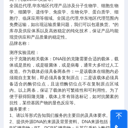
全国总代理,华东地区代理
产品涉及分子生物学、细胞生物
学、细菌学、遗传学、免疫学、生物化学、蛋白质学、细
胞疗、临床应用等领域。全国总代理,华东地区代理范围内
免费运输，如出现运输质量问题，我们可以包退换货。
*的
库存及供应体系以及高效稳定的纯化技术，保证产品均能
现货供应和产品质量的稳定性。
品牌名称：
测序实验流程：
分子克隆的相关载体：DNA段的克隆需要合适的载体，载
体或是质粒，或是噬菌体，或是病毒，通常大多经过人工
改造。作为载体必须具备两条件：一是该载体在细胞内必
须能自主复制，即必须具备复制原点；二是该载体必须具
备适合的酶切位点，且这些酶切位点不在复制原点区域
内。以上两条，保证了载体的可繁殖性和可利用性。为了
便于获得阳隆克隆，载体上常有筛选标记，如对抗菌素的
抗性，某些基因产物的显色反应等。
服务要求：
1、请以等形式告知我们服务的主要目的及具体要求。
2、提供外源DNA的来源及背景资料。DNA来源包括：PC
R扩增产物；RT－PCR扩增产物；从其它质粒上酶切得到