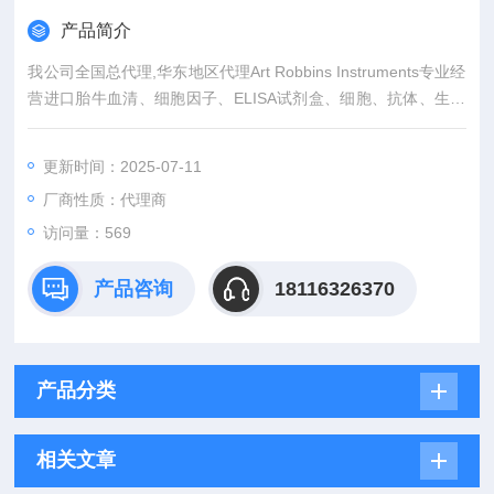
产品简介
我公司全国总代理,华东地区代理Art Robbins Instruments专业经
营进口胎牛血清、细胞因子、ELISA试剂盒、细胞、抗体、生物
试剂、耗材、培养基、一抗、二抗、其产品吸附均匀，吸附性
好，空白值低，孔底透明度高，代做ELISA实验等。
更新时间：2025-07-11
厂商性质：代理商
访问量：569
产品咨询
18116326370
产品分类
相关文章