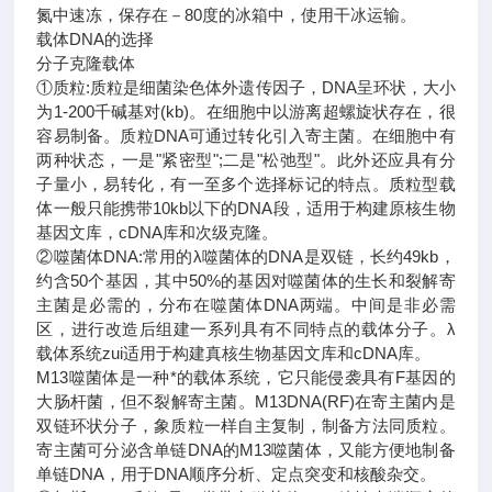
氮中速冻，保存在－80度的冰箱中，使用干冰运输。
载体DNA的选择
分子克隆载体
①质粒:质粒是细菌染色体外遗传因子，DNA呈环状，大小
为1-200千碱基对(kb)。在细胞中以游离超螺旋状存在，很
容易制备。质粒DNA可通过转化引入寄主菌。在细胞中有
两种状态，一是"紧密型";二是"松弛型"。此外还应具有分
子量小，易转化，有一至多个选择标记的特点。质粒型载
体一般只能携带10kb以下的DNA段，适用于构建原核生物
基因文库，cDNA库和次级克隆。
②噬菌体DNA:常用的λ噬菌体的DNA是双链，长约49kb，
约含50个基因，其中50%的基因对噬菌体的生长和裂解寄
主菌是必需的，分布在噬菌体DNA两端。中间是非必需
区，进行改造后组建一系列具有不同特点的载体分子。λ
载体系统zui适用于构建真核生物基因文库和cDNA库。
M13噬菌体是一种*的载体系统，它只能侵袭具有F基因的
大肠杆菌，但不裂解寄主菌。M13DNA(RF)在寄主菌内是
双链环状分子，象质粒一样自主复制，制备方法同质粒。
寄主菌可分泌含单链DNA的M13噬菌体，又能方便地制备
单链DNA，用于DNA顺序分析、定点突变和核酸杂交。