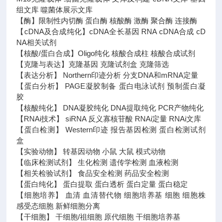
组文库 噬菌体展示文库
【酶】限制性内切酶 蛋白酶 核酸酶 激酶 聚合酶 连接酶
【cDNA及合成纯化】cDNA全长基因 RNA cDNA合成 cD
NA相关试剂
【核酸/蛋白合成】Oligo纯化 核酸合成柱 核酸合成试剂
【克隆与表达】克隆基因 克隆试剂盒 克隆筛选
【表达分析】 Northern印迹分析 分支DNA和mRNA定量
【蛋白分析】 PAGE凝胶制备 蛋白电泳试剂 预制蛋白凝
胶
【核酸纯化】 DNA凝胶纯化 DNA提取纯化 PCR产物纯化
【RNAi技术】 siRNA 反义寡核苷酸 RNAi定量 RNAi文库
【蛋白检测】 Western印迹 报告基因检测 蛋白检测试剂
盒
【实验动物】 转基因动物 小鼠 大鼠 模式动物
【临床检测试剂】 生化检测 遗传学检测 血液检测
【相关检验试剂】 食品安全检测 药品安全检测
【蛋白纯化】 蛋白提取 蛋白透析 蛋白定量 蛋白稳定
【细胞培养】 血清 血清替代物 细胞培养基 细胞 细胞株
感受态细胞 新鲜细胞分离
【干细胞】 干细胞/祖细胞 原代细胞 干细胞培养基