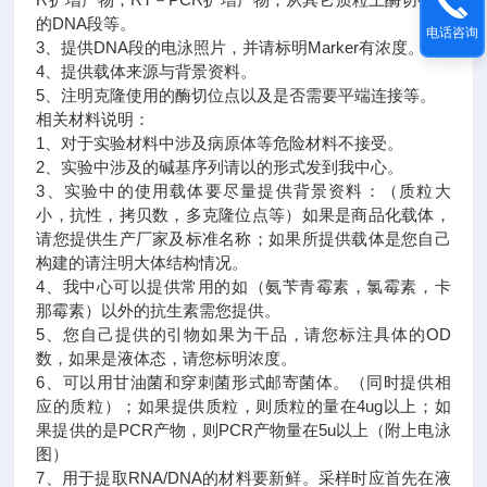
的DNA段等。
电话咨询
3、提供DNA段的电泳照片，并请标明Marker有浓度。
4、提供载体来源与背景资料。
5、注明克隆使用的酶切位点以及是否需要平端连接等。
相关材料说明：
1、对于实验材料中涉及病原体等危险材料不接受。
2、实验中涉及的碱基序列请以的形式发到我中心。
3、实验中的使用载体要尽量提供背景资料：（质粒大
小，抗性，拷贝数，多克隆位点等）如果是商品化载体，
请您提供生产厂家及标准名称；如果所提供载体是您自己
构建的请注明大体结构情况。
4、我中心可以提供常用的如（氨苄青霉素，氯霉素，卡
那霉素）以外的抗生素需您提供。
5、您自己提供的引物如果为干品，请您标注具体的OD
数，如果是液体态，请您标明浓度。
6、可以用甘油菌和穿刺菌形式邮寄菌体。（同时提供相
应的质粒）；如果提供质粒，则质粒的量在4ug以上；如
果提供的是PCR产物，则PCR产物量在5u以上（附上电泳
图）
7、用于提取RNA/DNA的材料要新鲜。采样时应首先在液