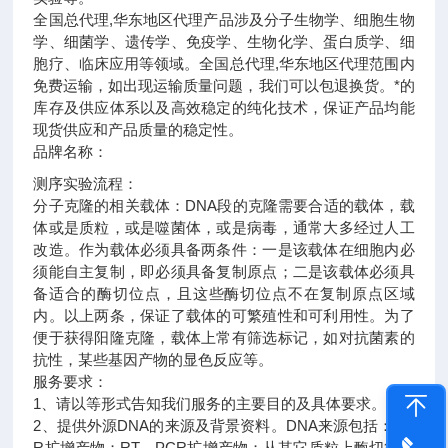
全国总代理,华东地区代理
产品涉及分子生物学、细胞生物
学、细菌学、遗传学、免疫学、生物化学、蛋白质学、细
胞疗、临床应用等领域。全国总代理,华东地区代理范围内
免费运输，如出现运输质量问题，我们可以包退换货。
*的
库存及供应体系以及高效稳定的纯化技术，保证产品均能
现货供应和产品质量的稳定性。
品牌名称：
测序实验流程：
分子克隆的相关载体：DNA段的克隆需要合适的载体，载
体或是质粒，或是噬菌体，或是病毒，通常大多经过人工
改造。作为载体必须具备两条件：一是该载体在细胞内必
须能自主复制，即必须具备复制原点；二是该载体必须具
备适合的酶切位点，且这些酶切位点不在复制原点区域
内。以上两条，保证了载体的可繁殖性和可利用性。为了
便于获得阳隆克隆，载体上常有筛选标记，如对抗菌素的
抗性，某些基因产物的显色反应等。
服务要求：
1、请以等形式告知我们服务的主要目的及具体要求。
2、提供外源DNA的来源及背景资料。DNA来源包括：PC
R扩增产物；RT－PCR扩增产物；从其它质粒上酶切得到