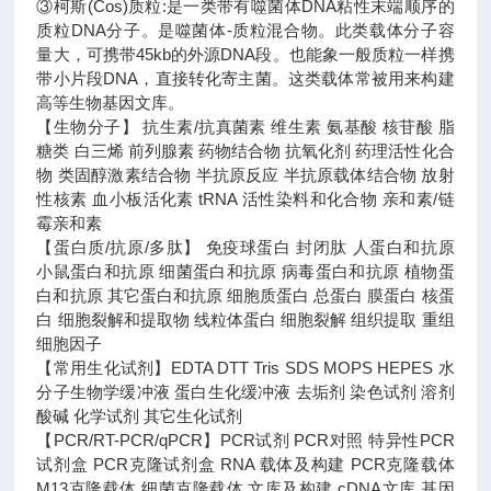
③柯斯(Cos)质粒:是一类带有噬菌体DNA粘性末端顺序的
质粒DNA分子。是噬菌体-质粒混合物。此类载体分子容
量大，可携带45kb的外源DNA段。也能象一般质粒一样携
带小片段DNA，直接转化寄主菌。这类载体常被用来构建
高等生物基因文库。
【生物分子】 抗生素/抗真菌素 维生素 氨基酸 核苷酸 脂
糖类 白三烯 前列腺素 药物结合物 抗氧化剂 药理活性化合
物 类固醇激素结合物 半抗原反应 半抗原载体结合物 放射
性核素 血小板活化素 tRNA 活性染料和化合物 亲和素/链
霉亲和素
【蛋白质/抗原/多肽】 免疫球蛋白 封闭肽 人蛋白和抗原
小鼠蛋白和抗原 细菌蛋白和抗原 病毒蛋白和抗原 植物蛋
白和抗原 其它蛋白和抗原 细胞质蛋白 总蛋白 膜蛋白 核蛋
白 细胞裂解和提取物 线粒体蛋白 细胞裂解 组织提取 重组
细胞因子
【常用生化试剂】EDTA DTT Tris SDS MOPS HEPES 水
分子生物学缓冲液 蛋白生化缓冲液 去垢剂 染色试剂 溶剂
酸碱 化学试剂 其它生化试剂
【PCR/RT-PCR/qPCR】PCR试剂 PCR对照 特异性PCR
试剂盒 PCR克隆试剂盒 RNA 载体及构建 PCR克隆载体
M13克隆载体 细菌克隆载体 文库及构建 cDNA文库 基因