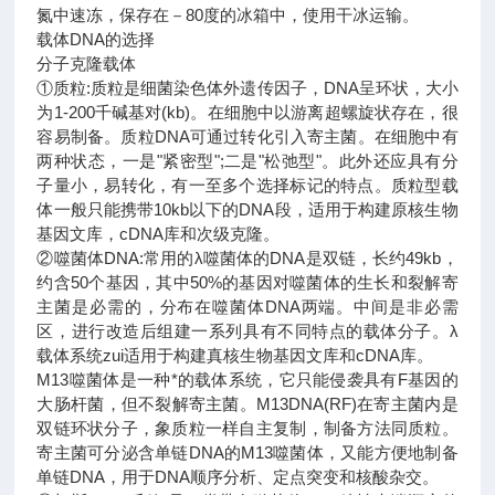
氮中速冻，保存在－80度的冰箱中，使用干冰运输。
载体DNA的选择
分子克隆载体
①质粒:质粒是细菌染色体外遗传因子，DNA呈环状，大小
为1-200千碱基对(kb)。在细胞中以游离超螺旋状存在，很
容易制备。质粒DNA可通过转化引入寄主菌。在细胞中有
两种状态，一是"紧密型";二是"松弛型"。此外还应具有分
子量小，易转化，有一至多个选择标记的特点。质粒型载
体一般只能携带10kb以下的DNA段，适用于构建原核生物
基因文库，cDNA库和次级克隆。
②噬菌体DNA:常用的λ噬菌体的DNA是双链，长约49kb，
约含50个基因，其中50%的基因对噬菌体的生长和裂解寄
主菌是必需的，分布在噬菌体DNA两端。中间是非必需
区，进行改造后组建一系列具有不同特点的载体分子。λ
载体系统zui适用于构建真核生物基因文库和cDNA库。
M13噬菌体是一种*的载体系统，它只能侵袭具有F基因的
大肠杆菌，但不裂解寄主菌。M13DNA(RF)在寄主菌内是
双链环状分子，象质粒一样自主复制，制备方法同质粒。
寄主菌可分泌含单链DNA的M13噬菌体，又能方便地制备
单链DNA，用于DNA顺序分析、定点突变和核酸杂交。