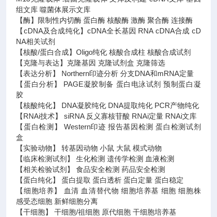
组文库 噬菌体展示文库
【酶】限制性内切酶 蛋白酶 核酸酶 激酶 聚合酶 连接酶
【cDNA及合成纯化】cDNA全长基因 RNA cDNA合成 cD
NA相关试剂
【核酸/蛋白合成】Oligo纯化 核酸合成柱 核酸合成试剂
【克隆与表达】克隆基因 克隆试剂盒 克隆筛选
【表达分析】 Northern印迹分析 分支DNA和mRNA定量
【蛋白分析】 PAGE凝胶制备 蛋白电泳试剂 预制蛋白凝
胶
【核酸纯化】 DNA凝胶纯化 DNA提取纯化 PCR产物纯化
【RNAi技术】 siRNA 反义寡核苷酸 RNAi定量 RNAi文库
【蛋白检测】 Western印迹 报告基因检测 蛋白检测试剂
盒
【实验动物】 转基因动物 小鼠 大鼠 模式动物
【临床检测试剂】 生化检测 遗传学检测 血液检测
【相关检验试剂】 食品安全检测 药品安全检测
【蛋白纯化】 蛋白提取 蛋白透析 蛋白定量 蛋白稳定
【细胞培养】 血清 血清替代物 细胞培养基 细胞 细胞株
感受态细胞 新鲜细胞分离
【干细胞】 干细胞/祖细胞 原代细胞 干细胞培养基