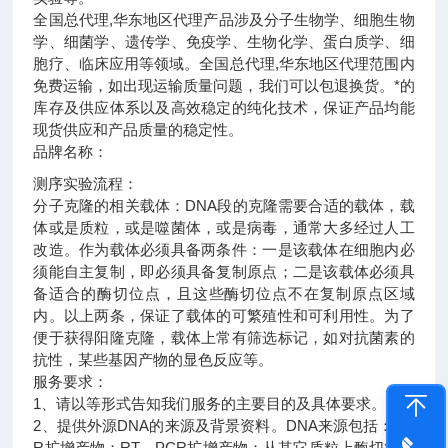
全国总代理,华东地区代理
产品涉及分子生物学、细胞生物
学、细菌学、遗传学、免疫学、生物化学、蛋白质学、细
胞疗、临床应用等领域。全国总代理,华东地区代理范围内
免费运输，如出现运输质量问题，我们可以包退换货。
*的
库存及供应体系以及高效稳定的纯化技术，保证产品均能
现货供应和产品质量的稳定性。
品牌名称：
测序实验流程：
分子克隆的相关载体：DNA段的克隆需要合适的载体，载
体或是质粒，或是噬菌体，或是病毒，通常大多经过人工
改造。作为载体必须具备两条件：一是该载体在细胞内必
须能自主复制，即必须具备复制原点；二是该载体必须具
备适合的酶切位点，且这些酶切位点不在复制原点区域
内。以上两条，保证了载体的可繁殖性和可利用性。为了
便于获得阳隆克隆，载体上常有筛选标记，如对抗菌素的
抗性，某些基因产物的显色反应等。
服务要求：
1、请以等形式告知我们服务的主要目的及具体要求。
2、提供外源DNA的来源及背景资料。DNA来源包括：PC
R扩增产物；RT－PCR扩增产物；从其它质粒上酶切得到