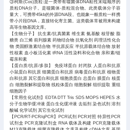
③柯斯(Cos)质粒:是一类带有噬菌体DNA粘性末端顺序的
质粒DNA分子。是噬菌体-质粒混合物。此类载体分子容
量大，可携带45kb的外源DNA段。也能象一般质粒一样携
带小片段DNA，直接转化寄主菌。这类载体常被用来构建
高等生物基因文库。
【生物分子】 抗生素/抗真菌素 维生素 氨基酸 核苷酸 脂
糖类 白三烯 前列腺素 药物结合物 抗氧化剂 药理活性化合
物 类固醇激素结合物 半抗原反应 半抗原载体结合物 放射
性核素 血小板活化素 tRNA 活性染料和化合物 亲和素/链
霉亲和素
【蛋白质/抗原/多肽】 免疫球蛋白 封闭肽 人蛋白和抗原
小鼠蛋白和抗原 细菌蛋白和抗原 病毒蛋白和抗原 植物蛋
白和抗原 其它蛋白和抗原 细胞质蛋白 总蛋白 膜蛋白 核蛋
白 细胞裂解和提取物 线粒体蛋白 细胞裂解 组织提取 重组
细胞因子
【常用生化试剂】EDTA DTT Tris SDS MOPS HEPES 水
分子生物学缓冲液 蛋白生化缓冲液 去垢剂 染色试剂 溶剂
酸碱 化学试剂 其它生化试剂
【PCR/RT-PCR/qPCR】PCR试剂 PCR对照 特异性PCR
试剂盒 PCR克隆试剂盒 RNA 载体及构建 PCR克隆载体
M13克隆载体 细菌克隆载体 文库及构建 cDNA文库 基因