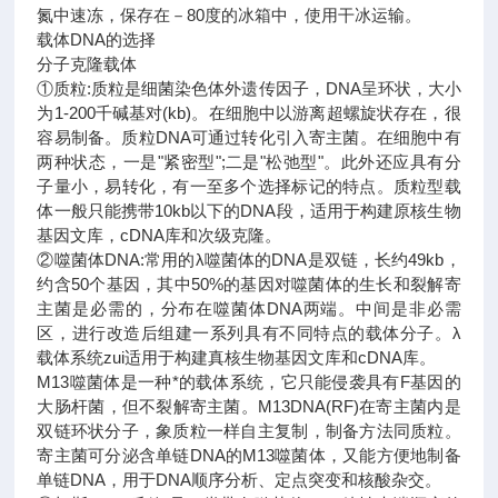
氮中速冻，保存在－80度的冰箱中，使用干冰运输。
载体DNA的选择
分子克隆载体
①质粒:质粒是细菌染色体外遗传因子，DNA呈环状，大小
为1-200千碱基对(kb)。在细胞中以游离超螺旋状存在，很
容易制备。质粒DNA可通过转化引入寄主菌。在细胞中有
两种状态，一是"紧密型";二是"松弛型"。此外还应具有分
子量小，易转化，有一至多个选择标记的特点。质粒型载
体一般只能携带10kb以下的DNA段，适用于构建原核生物
基因文库，cDNA库和次级克隆。
②噬菌体DNA:常用的λ噬菌体的DNA是双链，长约49kb，
约含50个基因，其中50%的基因对噬菌体的生长和裂解寄
主菌是必需的，分布在噬菌体DNA两端。中间是非必需
区，进行改造后组建一系列具有不同特点的载体分子。λ
载体系统zui适用于构建真核生物基因文库和cDNA库。
M13噬菌体是一种*的载体系统，它只能侵袭具有F基因的
大肠杆菌，但不裂解寄主菌。M13DNA(RF)在寄主菌内是
双链环状分子，象质粒一样自主复制，制备方法同质粒。
寄主菌可分泌含单链DNA的M13噬菌体，又能方便地制备
单链DNA，用于DNA顺序分析、定点突变和核酸杂交。