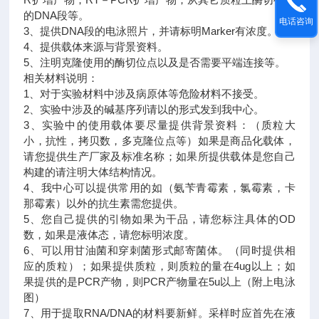
的DNA段等。
电话咨询
3、提供DNA段的电泳照片，并请标明Marker有浓度。
4、提供载体来源与背景资料。
5、注明克隆使用的酶切位点以及是否需要平端连接等。
相关材料说明：
1、对于实验材料中涉及病原体等危险材料不接受。
2、实验中涉及的碱基序列请以的形式发到我中心。
3、实验中的使用载体要尽量提供背景资料：（质粒大
小，抗性，拷贝数，多克隆位点等）如果是商品化载体，
请您提供生产厂家及标准名称；如果所提供载体是您自己
构建的请注明大体结构情况。
4、我中心可以提供常用的如（氨苄青霉素，氯霉素，卡
那霉素）以外的抗生素需您提供。
5、您自己提供的引物如果为干品，请您标注具体的OD
数，如果是液体态，请您标明浓度。
6、可以用甘油菌和穿刺菌形式邮寄菌体。（同时提供相
应的质粒）；如果提供质粒，则质粒的量在4ug以上；如
果提供的是PCR产物，则PCR产物量在5u以上（附上电泳
图）
7、用于提取RNA/DNA的材料要新鲜。采样时应首先在液