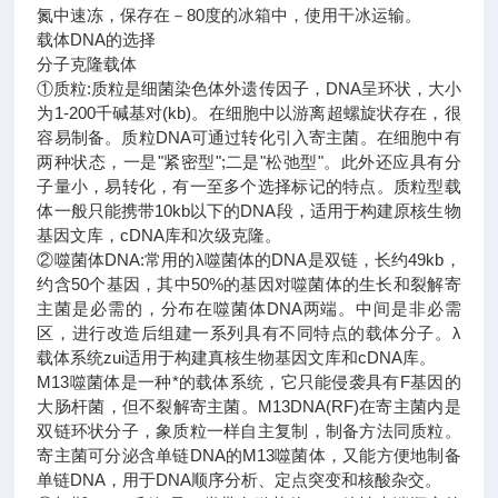
氮中速冻，保存在－80度的冰箱中，使用干冰运输。
载体DNA的选择
分子克隆载体
①质粒:质粒是细菌染色体外遗传因子，DNA呈环状，大小
为1-200千碱基对(kb)。在细胞中以游离超螺旋状存在，很
容易制备。质粒DNA可通过转化引入寄主菌。在细胞中有
两种状态，一是"紧密型";二是"松弛型"。此外还应具有分
子量小，易转化，有一至多个选择标记的特点。质粒型载
体一般只能携带10kb以下的DNA段，适用于构建原核生物
基因文库，cDNA库和次级克隆。
②噬菌体DNA:常用的λ噬菌体的DNA是双链，长约49kb，
约含50个基因，其中50%的基因对噬菌体的生长和裂解寄
主菌是必需的，分布在噬菌体DNA两端。中间是非必需
区，进行改造后组建一系列具有不同特点的载体分子。λ
载体系统zui适用于构建真核生物基因文库和cDNA库。
M13噬菌体是一种*的载体系统，它只能侵袭具有F基因的
大肠杆菌，但不裂解寄主菌。M13DNA(RF)在寄主菌内是
双链环状分子，象质粒一样自主复制，制备方法同质粒。
寄主菌可分泌含单链DNA的M13噬菌体，又能方便地制备
单链DNA，用于DNA顺序分析、定点突变和核酸杂交。