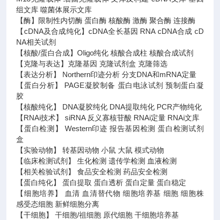
组文库 噬菌体展示文库
【酶】限制性内切酶 蛋白酶 核酸酶 激酶 聚合酶 连接酶
【cDNA及合成纯化】cDNA全长基因 RNA cDNA合成 cD
NA相关试剂
【核酸/蛋白合成】Oligo纯化 核酸合成柱 核酸合成试剂
【克隆与表达】克隆基因 克隆试剂盒 克隆筛选
【表达分析】 Northern印迹分析 分支DNA和mRNA定量
【蛋白分析】 PAGE凝胶制备 蛋白电泳试剂 预制蛋白凝
胶
【核酸纯化】 DNA凝胶纯化 DNA提取纯化 PCR产物纯化
【RNAi技术】 siRNA 反义寡核苷酸 RNAi定量 RNAi文库
【蛋白检测】 Western印迹 报告基因检测 蛋白检测试剂
盒
【实验动物】 转基因动物 小鼠 大鼠 模式动物
【临床检测试剂】 生化检测 遗传学检测 血液检测
【相关检验试剂】 食品安全检测 药品安全检测
【蛋白纯化】 蛋白提取 蛋白透析 蛋白定量 蛋白稳定
【细胞培养】 血清 血清替代物 细胞培养基 细胞 细胞株
感受态细胞 新鲜细胞分离
【干细胞】 干细胞/祖细胞 原代细胞 干细胞培养基