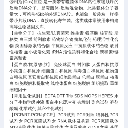
③柯斯(Cos)质粒:是一类带有噬菌体DNA粘性末端顺序的
质粒DNA分子。是噬菌体-质粒混合物。此类载体分子容
量大，可携带45kb的外源DNA段。也能象一般质粒一样携
带小片段DNA，直接转化寄主菌。这类载体常被用来构建
高等生物基因文库。
【生物分子】 抗生素/抗真菌素 维生素 氨基酸 核苷酸 脂
糖类 白三烯 前列腺素 药物结合物 抗氧化剂 药理活性化合
物 类固醇激素结合物 半抗原反应 半抗原载体结合物 放射
性核素 血小板活化素 tRNA 活性染料和化合物 亲和素/链
霉亲和素
【蛋白质/抗原/多肽】 免疫球蛋白 封闭肽 人蛋白和抗原
小鼠蛋白和抗原 细菌蛋白和抗原 病毒蛋白和抗原 植物蛋
白和抗原 其它蛋白和抗原 细胞质蛋白 总蛋白 膜蛋白 核蛋
白 细胞裂解和提取物 线粒体蛋白 细胞裂解 组织提取 重组
细胞因子
【常用生化试剂】EDTA DTT Tris SDS MOPS HEPES 水
分子生物学缓冲液 蛋白生化缓冲液 去垢剂 染色试剂 溶剂
酸碱 化学试剂 其它生化试剂
【PCR/RT-PCR/qPCR】PCR试剂 PCR对照 特异性PCR
试剂盒 PCR克隆试剂盒 RNA 载体及构建 PCR克隆载体
M13克隆载体 细菌克隆载体 文库及构建 cDNA文库 基因