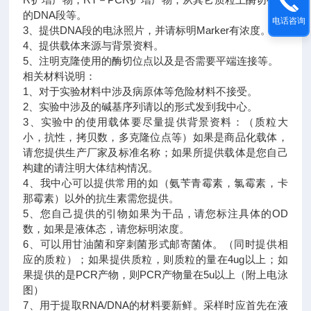
的DNA段等。
电话咨询
3、提供DNA段的电泳照片，并请标明Marker有浓度。
4、提供载体来源与背景资料。
5、注明克隆使用的酶切位点以及是否需要平端连接等。
相关材料说明：
1、对于实验材料中涉及病原体等危险材料不接受。
2、实验中涉及的碱基序列请以的形式发到我中心。
3、实验中的使用载体要尽量提供背景资料：（质粒大
小，抗性，拷贝数，多克隆位点等）如果是商品化载体，
请您提供生产厂家及标准名称；如果所提供载体是您自己
构建的请注明大体结构情况。
4、我中心可以提供常用的如（氨苄青霉素，氯霉素，卡
那霉素）以外的抗生素需您提供。
5、您自己提供的引物如果为干品，请您标注具体的OD
数，如果是液体态，请您标明浓度。
6、可以用甘油菌和穿刺菌形式邮寄菌体。（同时提供相
应的质粒）；如果提供质粒，则质粒的量在4ug以上；如
果提供的是PCR产物，则PCR产物量在5u以上（附上电泳
图）
7、用于提取RNA/DNA的材料要新鲜。采样时应首先在液