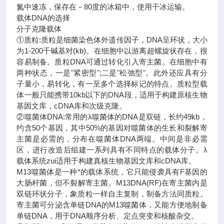
氮中速冻，保存在－80度的冰箱中，使用干冰运输。
载体DNA的选择
分子克隆载体
①质粒:质粒是细菌染色体外遗传因子，DNA呈环状，大小
为1-200千碱基对(kb)。在细胞中以游离超螺旋状存在，很
容易制备。质粒DNA可通过转化引入寄主菌。在细胞中有
两种状态，一是"紧密型";二是"松弛型"。此外还应具有分
子量小，易转化，有一至多个选择标记的特点。质粒型载
体一般只能携带10kb以下的DNA段，适用于构建原核生物
基因文库，cDNA库和次级克隆。
②噬菌体DNA:常用的λ噬菌体的DNA是双链，长约49kb，
约含50个基因，其中50%的基因对噬菌体的生长和裂解寄
主菌是必需的，分布在噬菌体DNA两端。中间是非必需
区，进行改造后组建一系列具有不同特点的载体分子。λ
载体系统zui适用于构建真核生物基因文库和cDNA库。
M13噬菌体是一种*的载体系统，它只能侵袭具有F基因的
大肠杆菌，但不裂解寄主菌。M13DNA(RF)在寄主菌内是
双链环状分子，象质粒一样自主复制，制备方法同质粒。
寄主菌可分泌含单链DNA的M13噬菌体，又能方便地制备
单链DNA，用于DNA顺序分析、定点突变和核酸杂交。