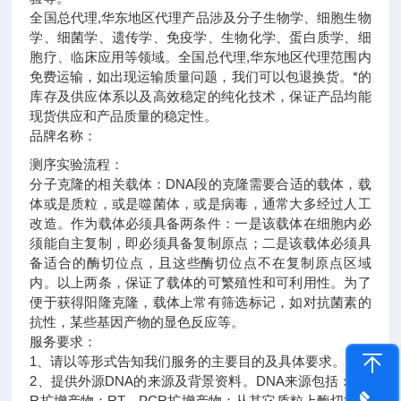
全国总代理,华东地区代理
产品涉及分子生物学、细胞生物
学、细菌学、遗传学、免疫学、生物化学、蛋白质学、细
胞疗、临床应用等领域。全国总代理,华东地区代理范围内
免费运输，如出现运输质量问题，我们可以包退换货。
*的
库存及供应体系以及高效稳定的纯化技术，保证产品均能
现货供应和产品质量的稳定性。
品牌名称：
测序实验流程：
分子克隆的相关载体：DNA段的克隆需要合适的载体，载
体或是质粒，或是噬菌体，或是病毒，通常大多经过人工
改造。作为载体必须具备两条件：一是该载体在细胞内必
须能自主复制，即必须具备复制原点；二是该载体必须具
备适合的酶切位点，且这些酶切位点不在复制原点区域
内。以上两条，保证了载体的可繁殖性和可利用性。为了
便于获得阳隆克隆，载体上常有筛选标记，如对抗菌素的
抗性，某些基因产物的显色反应等。
服务要求：
1、请以等形式告知我们服务的主要目的及具体要求。
2、提供外源DNA的来源及背景资料。DNA来源包括：PC
R扩增产物；RT－PCR扩增产物；从其它质粒上酶切得到