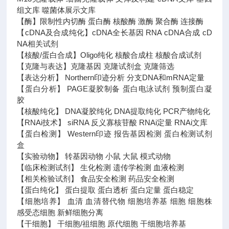
组文库 噬菌体展示文库
【酶】限制性内切酶 蛋白酶 核酸酶 激酶 聚合酶 连接酶
【cDNA及合成纯化】cDNA全长基因 RNA cDNA合成 cD
NA相关试剂
【核酸/蛋白合成】Oligo纯化 核酸合成柱 核酸合成试剂
【克隆与表达】克隆基因 克隆试剂盒 克隆筛选
【表达分析】 Northern印迹分析 分支DNA和mRNA定量
【蛋白分析】 PAGE凝胶制备 蛋白电泳试剂 预制蛋白凝
胶
【核酸纯化】 DNA凝胶纯化 DNA提取纯化 PCR产物纯化
【RNAi技术】 siRNA 反义寡核苷酸 RNAi定量 RNAi文库
【蛋白检测】 Western印迹 报告基因检测 蛋白检测试剂
盒
【实验动物】 转基因动物 小鼠 大鼠 模式动物
【临床检测试剂】 生化检测 遗传学检测 血液检测
【相关检验试剂】 食品安全检测 药品安全检测
【蛋白纯化】 蛋白提取 蛋白透析 蛋白定量 蛋白稳定
【细胞培养】 血清 血清替代物 细胞培养基 细胞 细胞株
感受态细胞 新鲜细胞分离
【干细胞】 干细胞/祖细胞 原代细胞 干细胞培养基