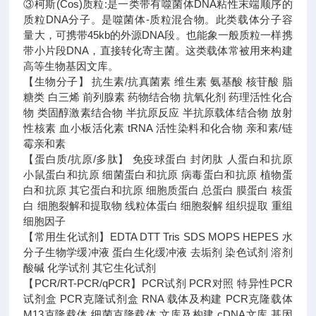
③柯斯(Cos)质粒:是一类带有噬菌体DNA粘性末端顺序的
质粒DNA分子。是噬菌体-质粒混合物。此类载体分子容
量大，可携带45kb的外源DNA段。也能象一般质粒一样携
带小片段DNA，直接转化寄主菌。这类载体常被用来构建
高等生物基因文库。
【生物分子】 抗生素/抗真菌素 维生素 氨基酸 核苷酸 脂
糖类 白三烯 前列腺素 药物结合物 抗氧化剂 药理活性化合
物 类固醇激素结合物 半抗原反应 半抗原载体结合物 放射
性核素 血小板活化素 tRNA 活性染料和化合物 亲和素/链
霉亲和素
【蛋白质/抗原/多肽】 免疫球蛋白 封闭肽 人蛋白和抗原
小鼠蛋白和抗原 细菌蛋白和抗原 病毒蛋白和抗原 植物蛋
白和抗原 其它蛋白和抗原 细胞质蛋白 总蛋白 膜蛋白 核蛋
白 细胞裂解和提取物 线粒体蛋白 细胞裂解 组织提取 重组
细胞因子
【常用生化试剂】EDTA DTT Tris SDS MOPS HEPES 水
分子生物学缓冲液 蛋白生化缓冲液 去垢剂 染色试剂 溶剂
酸碱 化学试剂 其它生化试剂
【PCR/RT-PCR/qPCR】PCR试剂 PCR对照 特异性PCR
试剂盒 PCR克隆试剂盒 RNA 载体及构建 PCR克隆载体
M13克隆载体 细菌克隆载体 文库及构建 cDNA文库 基因