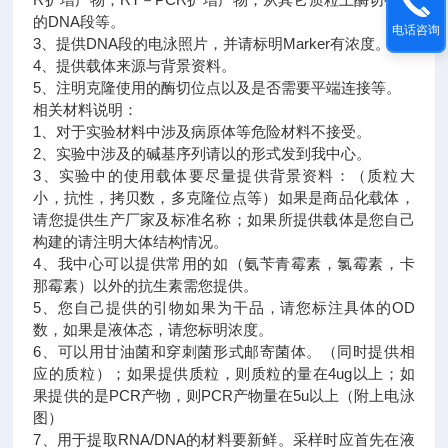
的DNA段等。
电话咨询
3、提供DNA段的电泳照片，并请标明Marker有浓度。
4、提供载体来源与背景资料。
5、注明克隆使用的酶切位点以及是否需要平端连接等。
相关材料说明：
1、对于实验材料中涉及病原体等危险材料不接受。
2、实验中涉及的碱基序列请以的形式发到我中心。
3、实验中的使用载体要尽量提供背景资料：（质粒大
小，抗性，拷贝数，多克隆位点等）如果是商品化载体，
请您提供生产厂家及标准名称；如果所提供载体是您自己
构建的请注明大体结构情况。
4、我中心可以提供常用的如（氨苄青霉素，氯霉素，卡
那霉素）以外的抗生素需您提供。
5、您自己提供的引物如果为干品，请您标注具体的OD
数，如果是液体态，请您标明浓度。
6、可以用甘油菌和穿刺菌形式邮寄菌体。（同时提供相
应的质粒）；如果提供质粒，则质粒的量在4ug以上；如
果提供的是PCR产物，则PCR产物量在5u以上（附上电泳
图）
7、用于提取RNA/DNA的材料要新鲜。采样时应首先在液