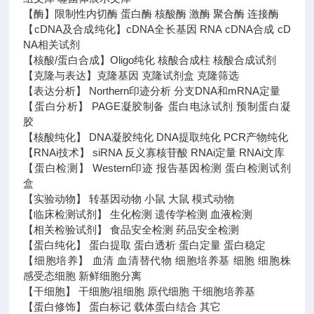
【酶】限制性内切酶 蛋白酶 核酸酶 激酶 聚合酶 连接酶
【cDNA及合成纯化】cDNA全长基因 RNA cDNA合成 cD
NA相关试剂
【核酸/蛋白合成】Oligo纯化 核酸合成柱 核酸合成试剂
【克隆与表达】克隆基因 克隆试剂盒 克隆筛选
【表达分析】 Northern印迹分析 分支DNA和mRNA定量
【蛋白分析】 PAGE凝胶制备 蛋白电泳试剂 预制蛋白凝
胶
【核酸纯化】 DNA凝胶纯化 DNA提取纯化 PCR产物纯化
【RNAi技术】 siRNA 反义寡核苷酸 RNAi定量 RNAi文库
【蛋白检测】 Western印迹 报告基因检测 蛋白检测试剂
盒
【实验动物】 转基因动物 小鼠 大鼠 模式动物
【临床检测试剂】 生化检测 遗传学检测 血液检测
【相关检验试剂】 食品安全检测 药品安全检测
【蛋白纯化】 蛋白提取 蛋白透析 蛋白定量 蛋白稳定
【细胞培养】 血清 血清替代物 细胞培养基 细胞 细胞株
感受态细胞 新鲜细胞分离
【干细胞】 干细胞/祖细胞 原代细胞 干细胞培养基
【蛋白修饰】 蛋白标记 载体蛋白结合 其它