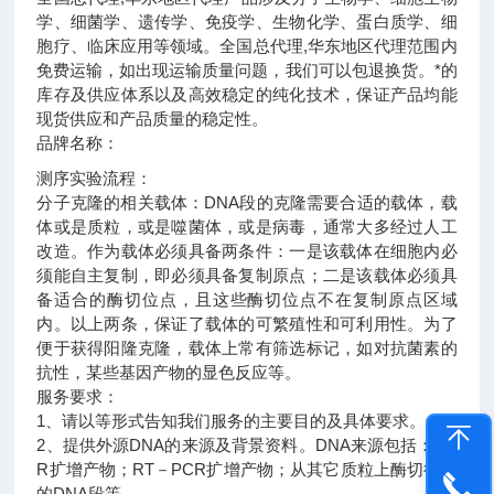
学、细菌学、遗传学、免疫学、生物化学、蛋白质学、细
胞疗、临床应用等领域。全国总代理,华东地区代理范围内
免费运输，如出现运输质量问题，我们可以包退换货。
*的
库存及供应体系以及高效稳定的纯化技术，保证产品均能
现货供应和产品质量的稳定性。
品牌名称：
测序实验流程：
分子克隆的相关载体：DNA段的克隆需要合适的载体，载
体或是质粒，或是噬菌体，或是病毒，通常大多经过人工
改造。作为载体必须具备两条件：一是该载体在细胞内必
须能自主复制，即必须具备复制原点；二是该载体必须具
备适合的酶切位点，且这些酶切位点不在复制原点区域
内。以上两条，保证了载体的可繁殖性和可利用性。为了
便于获得阳隆克隆，载体上常有筛选标记，如对抗菌素的
抗性，某些基因产物的显色反应等。
服务要求：
1、请以等形式告知我们服务的主要目的及具体要求。
2、提供外源DNA的来源及背景资料。DNA来源包括：PC
R扩增产物；RT－PCR扩增产物；从其它质粒上酶切得到
的DNA段等。