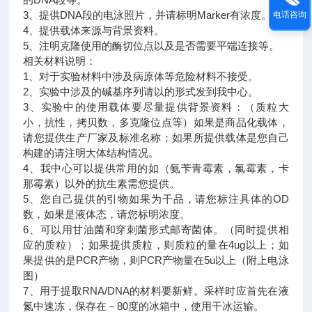
3、提供DNA段的电泳照片，并请标明Marker有浓度。
电话咨询
4、提供载体来源与背景资料。
5、注明克隆使用的酶切位点以及是否需要平端连接等。
相关材料说明：
1、对于实验材料中涉及病原体等危险材料不接受。
2、实验中涉及的碱基序列请以的形式发到我中心。
3、实验中的使用载体要尽量提供背景资料：（质粒大
小，抗性，拷贝数，多克隆位点等）如果是商品化载体，
请您提供生产厂家及标准名称；如果所提供载体是您自己
构建的请注明大体结构情况。
4、我中心可以提供常用的如（氨苄青霉素，氯霉素，卡
那霉素）以外的抗生素需您提供。
5、您自己提供的引物如果为干品，请您标注具体的OD
数，如果是液体态，请您标明浓度。
6、可以用甘油菌和穿刺菌形式邮寄菌体。（同时提供相
应的质粒）；如果提供质粒，则质粒的量在4ug以上；如
果提供的是PCR产物，则PCR产物量在5u以上（附上电泳
图）
7、用于提取RNA/DNA的材料要新鲜。采样时应首先在液
氮中速冻，保存在－80度的冰箱中，使用干冰运输。