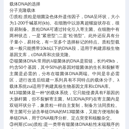
载体DNA的选择
分子克隆载体
①质粒:质粒是细菌染色体外遗传因子，DNA呈环状，大小
为1-200千碱基对(kb)。在细胞中以游离超螺旋状存在，很
容易制备。质粒DNA可通过转化引入寄主菌。在细胞中有
两种状态，一是"紧密型";二是"松弛型"。此外还应具有分
子量小，易转化，有一至多个选择标记的特点。质粒型载
体一般只能携带10kb以下的DNA段，适用于构建原核生物
基因文库，cDNA库和次级克隆。
②噬菌体DNA:常用的λ噬菌体的DNA是双链，长约49kb，
约含50个基因，其中50%的基因对噬菌体的生长和裂解寄
主菌是必需的，分布在噬菌体DNA两端。中间是非必需
区，进行改造后组建一系列具有不同特点的载体分子。λ
载体系统zui适用于构建真核生物基因文库和cDNA库。
M13噬菌体是一种*的载体系统，它只能侵袭具有F基因的
大肠杆菌，但不裂解寄主菌。M13DNA(RF)在寄主菌内是
双链环状分子，象质粒一样自主复制，制备方法同质粒。
寄主菌可分泌含单链DNA的M13噬菌体，又能方便地制备
单链DNA，用于DNA顺序分析、定点突变和核酸杂交。
③柯斯(Cos)质粒:是一类带有噬菌体DNA粘性末端顺序的