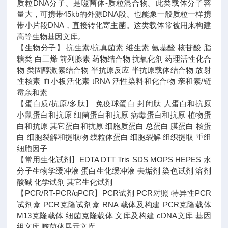
质粒DNA分子。是噬菌体-质粒混合物。此类载体分子容
量大，可携带45kb的外源DNA段。也能象一般质粒一样携
带小片段DNA，直接转化寄主菌。这类载体常被用来构建
高等生物基因文库。
【生物分子】 抗生素/抗真菌素 维生素 氨基酸 核苷酸 脂
糖类 白三烯 前列腺素 药物结合物 抗氧化剂 药理活性化合
物 类固醇激素结合物 半抗原反应 半抗原载体结合物 放射
性核素 血小板活化素 tRNA 活性染料和化合物 亲和素/链
霉亲和素
【蛋白质/抗原/多肽】 免疫球蛋白 封闭肽 人蛋白和抗原
小鼠蛋白和抗原 细菌蛋白和抗原 病毒蛋白和抗原 植物蛋
白和抗原 其它蛋白和抗原 细胞质蛋白 总蛋白 膜蛋白 核蛋
白 细胞裂解和提取物 线粒体蛋白 细胞裂解 组织提取 重组
细胞因子
【常用生化试剂】EDTA DTT Tris SDS MOPS HEPES 水
分子生物学缓冲液 蛋白生化缓冲液 去垢剂 染色试剂 溶剂
酸碱 化学试剂 其它生化试剂
【PCR/RT-PCR/qPCR】PCR试剂 PCR对照 特异性PCR
试剂盒 PCR克隆试剂盒 RNA 载体及构建 PCR克隆载体
M13克隆载体 细菌克隆载体 文库及构建 cDNA文库 基因
组文库 噬菌体展示文库