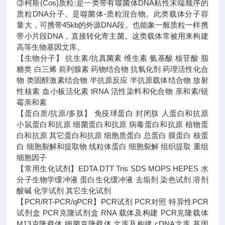
③柯斯(Cos)质粒:是一类带有噬菌体DNA粘性末端顺序的
质粒DNA分子。是噬菌体-质粒混合物。此类载体分子容
量大，可携带45kb的外源DNA段。也能象一般质粒一样携
带小片段DNA，直接转化寄主菌。这类载体常被用来构建
高等生物基因文库。
【生物分子】 抗生素/抗真菌素 维生素 氨基酸 核苷酸 脂
糖类 白三烯 前列腺素 药物结合物 抗氧化剂 药理活性化合
物 类固醇激素结合物 半抗原反应 半抗原载体结合物 放射
性核素 血小板活化素 tRNA 活性染料和化合物 亲和素/链
霉亲和素
【蛋白质/抗原/多肽】 免疫球蛋白 封闭肽 人蛋白和抗原
小鼠蛋白和抗原 细菌蛋白和抗原 病毒蛋白和抗原 植物蛋
白和抗原 其它蛋白和抗原 细胞质蛋白 总蛋白 膜蛋白 核蛋
白 细胞裂解和提取物 线粒体蛋白 细胞裂解 组织提取 重组
细胞因子
【常用生化试剂】EDTA DTT Tris SDS MOPS HEPES 水
分子生物学缓冲液 蛋白生化缓冲液 去垢剂 染色试剂 溶剂
酸碱 化学试剂 其它生化试剂
【PCR/RT-PCR/qPCR】PCR试剂 PCR对照 特异性PCR
试剂盒 PCR克隆试剂盒 RNA 载体及构建 PCR克隆载体
M13克隆载体 细菌克隆载体 文库及构建 cDNA文库 基因