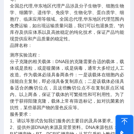
全国总代理,华东地区代理
产品涉及分子生物学、细胞生物
学、细菌学、遗传学、免疫学、生物化学、蛋白质学、细
胞疗、临床应用等领域。全国总代理,华东地区代理范围内
免费运输，如出现运输质量问题，我们可以包退换货。
*的
库存及供应体系以及高效稳定的纯化技术，保证产品均能
现货供应和产品质量的稳定性。
品牌名称：
测序实验流程：
分子克隆的相关载体：DNA段的克隆需要合适的载体，载
体或是质粒，或是噬菌体，或是病毒，通常大多经过人工
改造。作为载体必须具备两条件：一是该载体在细胞内必
须能自主复制，即必须具备复制原点；二是该载体必须具
备适合的酶切位点，且这些酶切位点不在复制原点区域
内。以上两条，保证了载体的可繁殖性和可利用性。为了
便于获得阳隆克隆，载体上常有筛选标记，如对抗菌素的
抗性，某些基因产物的显色反应等。
服务要求：
1、请以等形式告知我们服务的主要目的及具体要求。
2、提供外源DNA的来源及背景资料。DNA来源包括：PC
R扩增产物；RT－PCR扩增产物；从其它质粒上酶切得到