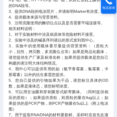
的DNA段等。
电话咨询
3、提供DNA段的电泳照片，并请标明Marker有浓度。
4、提供载体来源与背景资料。
5、注明克隆使用的酶切位点以及是否需要平端连接等。
相关材料说明：
1、对于实验材料中涉及病原体等危险材料不接受。
2、实验中涉及的碱基序列请以的形式发到我中心。
3、实验中的使用载体要尽量提供背景资料：（质粒大
小，抗性，拷贝数，多克隆位点等）如果是商品化载体，
请您提供生产厂家及标准名称；如果所提供载体是您自己
构建的请注明大体结构情况。
4、我中心可以提供常用的如（氨苄青霉素，氯霉素，卡
那霉素）以外的抗生素需您提供。
5、您自己提供的引物如果为干品，请您标注具体的OD
数，如果是液体态，请您标明浓度。
6、可以用甘油菌和穿刺菌形式邮寄菌体。（同时提供相
应的质粒）；如果提供质粒，则质粒的量在4ug以上；如
果提供的是PCR产物，则PCR产物量在5u以上（附上电泳
图）
7、用于提取RNA/DNA的材料要新鲜。采样时应首先在液