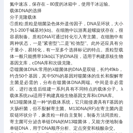
氮中速冻，保存在－80度的冰箱中，使用干冰运输。
载体DNA的选择
分子克隆载体
①质粒:质粒是细菌染色体外遗传因子，DNA呈环状，大小
为1-200千碱基对(kb)。在细胞中以游离超螺旋状存在，很
容易制备。质粒DNA可通过转化引入寄主菌。在细胞中有
两种状态，一是"紧密型";二是"松弛型"。此外还应具有分
子量小，易转化，有一至多个选择标记的特点。质粒型载
体一般只能携带10kb以下的DNA段，适用于构建原核生物
基因文库，cDNA库和次级克隆。
②噬菌体DNA:常用的λ噬菌体的DNA是双链，长约49kb，
约含50个基因，其中50%的基因对噬菌体的生长和裂解寄
主菌是必需的，分布在噬菌体DNA两端。中间是非必需
区，进行改造后组建一系列具有不同特点的载体分子。λ
载体系统zui适用于构建真核生物基因文库和cDNA库。
M13噬菌体是一种*的载体系统，它只能侵袭具有F基因的
大肠杆菌，但不裂解寄主菌。M13DNA(RF)在寄主菌内是
双链环状分子，象质粒一样自主复制，制备方法同质粒。
寄主菌可分泌含单链DNA的M13噬菌体，又能方便地制备
单链DNA，用于DNA顺序分析、定点突变和核酸杂交。