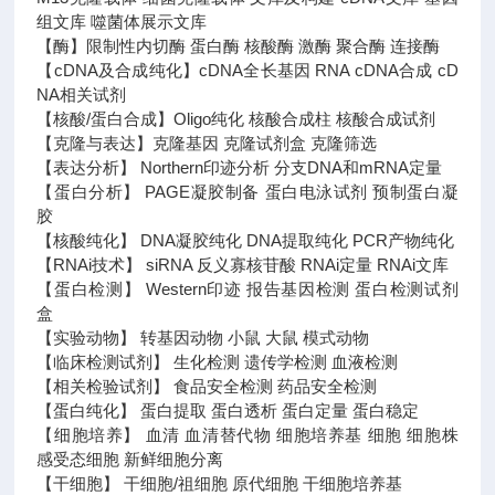
组文库 噬菌体展示文库
【酶】限制性内切酶 蛋白酶 核酸酶 激酶 聚合酶 连接酶
【cDNA及合成纯化】cDNA全长基因 RNA cDNA合成 cD
NA相关试剂
【核酸/蛋白合成】Oligo纯化 核酸合成柱 核酸合成试剂
【克隆与表达】克隆基因 克隆试剂盒 克隆筛选
【表达分析】 Northern印迹分析 分支DNA和mRNA定量
【蛋白分析】 PAGE凝胶制备 蛋白电泳试剂 预制蛋白凝
胶
【核酸纯化】 DNA凝胶纯化 DNA提取纯化 PCR产物纯化
【RNAi技术】 siRNA 反义寡核苷酸 RNAi定量 RNAi文库
【蛋白检测】 Western印迹 报告基因检测 蛋白检测试剂
盒
【实验动物】 转基因动物 小鼠 大鼠 模式动物
【临床检测试剂】 生化检测 遗传学检测 血液检测
【相关检验试剂】 食品安全检测 药品安全检测
【蛋白纯化】 蛋白提取 蛋白透析 蛋白定量 蛋白稳定
【细胞培养】 血清 血清替代物 细胞培养基 细胞 细胞株
感受态细胞 新鲜细胞分离
【干细胞】 干细胞/祖细胞 原代细胞 干细胞培养基