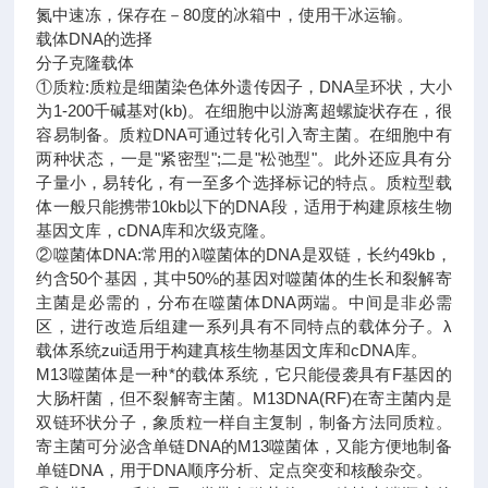
氮中速冻，保存在－80度的冰箱中，使用干冰运输。
载体DNA的选择
分子克隆载体
①质粒:质粒是细菌染色体外遗传因子，DNA呈环状，大小
为1-200千碱基对(kb)。在细胞中以游离超螺旋状存在，很
容易制备。质粒DNA可通过转化引入寄主菌。在细胞中有
两种状态，一是"紧密型";二是"松弛型"。此外还应具有分
子量小，易转化，有一至多个选择标记的特点。质粒型载
体一般只能携带10kb以下的DNA段，适用于构建原核生物
基因文库，cDNA库和次级克隆。
②噬菌体DNA:常用的λ噬菌体的DNA是双链，长约49kb，
约含50个基因，其中50%的基因对噬菌体的生长和裂解寄
主菌是必需的，分布在噬菌体DNA两端。中间是非必需
区，进行改造后组建一系列具有不同特点的载体分子。λ
载体系统zui适用于构建真核生物基因文库和cDNA库。
M13噬菌体是一种*的载体系统，它只能侵袭具有F基因的
大肠杆菌，但不裂解寄主菌。M13DNA(RF)在寄主菌内是
双链环状分子，象质粒一样自主复制，制备方法同质粒。
寄主菌可分泌含单链DNA的M13噬菌体，又能方便地制备
单链DNA，用于DNA顺序分析、定点突变和核酸杂交。