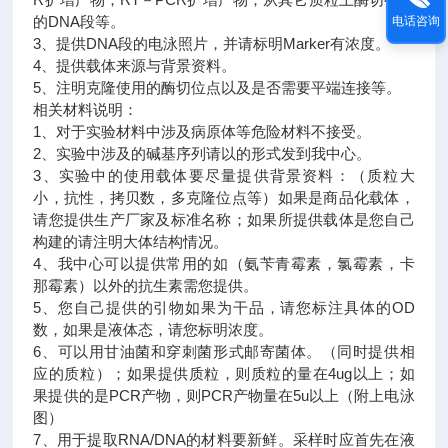
的DNA段等。
电话咨询
3、提供DNA段的电泳照片，并请标明Marker有浓度。
4、提供载体来源与背景资料。
5、注明克隆使用的酶切位点以及是否需要平端连接等。
相关材料说明：
1、对于实验材料中涉及病原体等危险材料不接受。
2、实验中涉及的碱基序列请以的形式发到我中心。
3、实验中的使用载体要尽量提供背景资料：（质粒大
小，抗性，拷贝数，多克隆位点等）如果是商品化载体，
请您提供生产厂家及标准名称；如果所提供载体是您自己
构建的请注明大体结构情况。
4、我中心可以提供常用的如（氨苄青霉素，氯霉素，卡
那霉素）以外的抗生素需您提供。
5、您自己提供的引物如果为干品，请您标注具体的OD
数，如果是液体态，请您标明浓度。
6、可以用甘油菌和穿刺菌形式邮寄菌体。（同时提供相
应的质粒）；如果提供质粒，则质粒的量在4ug以上；如
果提供的是PCR产物，则PCR产物量在5u以上（附上电泳
图）
7、用于提取RNA/DNA的材料要新鲜。采样时应首先在液