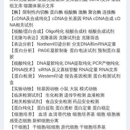
组文库 噬菌体展示文库
【酶】限制性内切酶 蛋白酶 核酸酶 激酶 聚合酶 连接酶
【cDNA及合成纯化】cDNA全长基因 RNA cDNA合成 cD
NA相关试剂
【核酸/蛋白合成】Oligo纯化 核酸合成柱 核酸合成试剂
【克隆与表达】克隆基因 克隆试剂盒 克隆筛选
【表达分析】 Northern印迹分析 分支DNA和mRNA定量
【蛋白分析】 PAGE凝胶制备 蛋白电泳试剂 预制蛋白凝
胶
【核酸纯化】 DNA凝胶纯化 DNA提取纯化 PCR产物纯化
【RNAi技术】 siRNA 反义寡核苷酸 RNAi定量 RNAi文库
【蛋白检测】 Western印迹 报告基因检测 蛋白检测试剂
盒
【实验动物】 转基因动物 小鼠 大鼠 模式动物
【临床检测试剂】 生化检测 遗传学检测 血液检测
【相关检验试剂】 食品安全检测 药品安全检测
【蛋白纯化】 蛋白提取 蛋白透析 蛋白定量 蛋白稳定
【细胞培养】 血清 血清替代物 细胞培养基 细胞 细胞株
感受态细胞 新鲜细胞分离
【干细胞】 干细胞/祖细胞 原代细胞 干细胞培养基