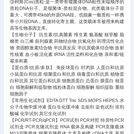
③柯斯(Cos)质粒:是一类带有噬菌体DNA粘性末端顺序的
质粒DNA分子。是噬菌体-质粒混合物。此类载体分子容
量大，可携带45kb的外源DNA段。也能象一般质粒一样携
带小片段DNA，直接转化寄主菌。这类载体常被用来构建
高等生物基因文库。
【生物分子】 抗生素/抗真菌素 维生素 氨基酸 核苷酸 脂
糖类 白三烯 前列腺素 药物结合物 抗氧化剂 药理活性化合
物 类固醇激素结合物 半抗原反应 半抗原载体结合物 放射
性核素 血小板活化素 tRNA 活性染料和化合物 亲和素/链
霉亲和素
【蛋白质/抗原/多肽】 免疫球蛋白 封闭肽 人蛋白和抗原
小鼠蛋白和抗原 细菌蛋白和抗原 病毒蛋白和抗原 植物蛋
白和抗原 其它蛋白和抗原 细胞质蛋白 总蛋白 膜蛋白 核蛋
白 细胞裂解和提取物 线粒体蛋白 细胞裂解 组织提取 重组
细胞因子
【常用生化试剂】EDTA DTT Tris SDS MOPS HEPES 水
分子生物学缓冲液 蛋白生化缓冲液 去垢剂 染色试剂 溶剂
酸碱 化学试剂 其它生化试剂
【PCR/RT-PCR/qPCR】PCR试剂 PCR对照 特异性PCR
试剂盒 PCR克隆试剂盒 RNA 载体及构建 PCR克隆载体
M13克隆载体 细菌克隆载体 文库及构建 cDNA文库 基因