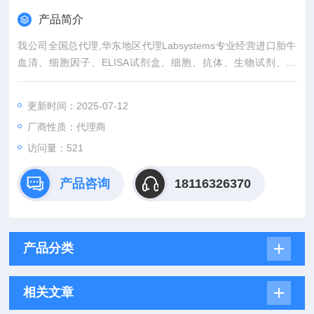
产品简介
我公司全国总代理,华东地区代理Labsystems专业经营进口胎牛
血清、细胞因子、ELISA试剂盒、细胞、抗体、生物试剂、耗
材、培养基、一抗、二抗、其产品吸附均匀，吸附性好，空白值
低，孔底透明度高，代做ELISA实验等。
更新时间：2025-07-12
厂商性质：代理商
访问量：521
产品咨询
18116326370
产品分类
相关文章