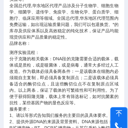
全国总代理,华东地区代理
产品涉及分子生物学、细胞生物
学、细菌学、遗传学、免疫学、生物化学、蛋白质学、细
胞疗、临床应用等领域。全国总代理,华东地区代理范围内
免费运输，如出现运输质量问题，我们可以包退换货。
*的
库存及供应体系以及高效稳定的纯化技术，保证产品均能
现货供应和产品质量的稳定性。
品牌名称：
测序实验流程：
分子克隆的相关载体：DNA段的克隆需要合适的载体，载
体或是质粒，或是噬菌体，或是病毒，通常大多经过人工
改造。作为载体必须具备两条件：一是该载体在细胞内必
须能自主复制，即必须具备复制原点；二是该载体必须具
备适合的酶切位点，且这些酶切位点不在复制原点区域
内。以上两条，保证了载体的可繁殖性和可利用性。为了
便于获得阳隆克隆，载体上常有筛选标记，如对抗菌素的
抗性，某些基因产物的显色反应等。
服务要求：
1、请以等形式告知我们服务的主要目的及具体要求。
2、提供外源DNA的来源及背景资料。DNA来源包括：PC
R扩增产物；RT－PCR扩增产物；从其它质粒上酶切得到