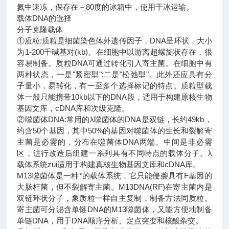
氮中速冻，保存在－80度的冰箱中，使用干冰运输。
载体DNA的选择
分子克隆载体
①质粒:质粒是细菌染色体外遗传因子，DNA呈环状，大小
为1-200千碱基对(kb)。在细胞中以游离超螺旋状存在，很
容易制备。质粒DNA可通过转化引入寄主菌。在细胞中有
两种状态，一是"紧密型";二是"松弛型"。此外还应具有分
子量小，易转化，有一至多个选择标记的特点。质粒型载
体一般只能携带10kb以下的DNA段，适用于构建原核生物
基因文库，cDNA库和次级克隆。
②噬菌体DNA:常用的λ噬菌体的DNA是双链，长约49kb，
约含50个基因，其中50%的基因对噬菌体的生长和裂解寄
主菌是必需的，分布在噬菌体DNA两端。中间是非必需
区，进行改造后组建一系列具有不同特点的载体分子。λ
载体系统zui适用于构建真核生物基因文库和cDNA库。
M13噬菌体是一种*的载体系统，它只能侵袭具有F基因的
大肠杆菌，但不裂解寄主菌。M13DNA(RF)在寄主菌内是
双链环状分子，象质粒一样自主复制，制备方法同质粒。
寄主菌可分泌含单链DNA的M13噬菌体，又能方便地制备
单链DNA，用于DNA顺序分析、定点突变和核酸杂交。