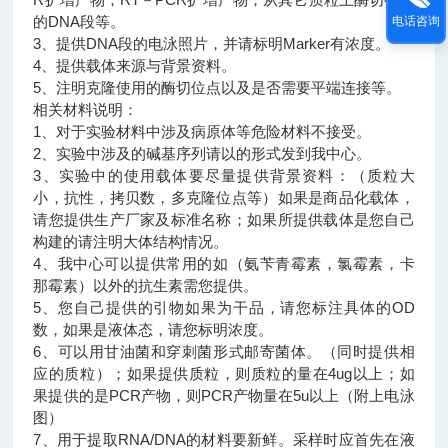
的DNA段等。
电话咨询
3、提供DNA段的电泳照片，并请标明Marker有浓度。
4、提供载体来源与背景资料。
5、注明克隆使用的酶切位点以及是否需要平端连接等。
相关材料说明：
1、对于实验材料中涉及病原体等危险材料不接受。
2、实验中涉及的碱基序列请以的形式发到我中心。
3、实验中的使用载体要尽量提供背景资料：（质粒大
小，抗性，拷贝数，多克隆位点等）如果是商品化载体，
请您提供生产厂家及标准名称；如果所提供载体是您自己
构建的请注明大体结构情况。
4、我中心可以提供常用的如（氨苄青霉素，氯霉素，卡
那霉素）以外的抗生素需您提供。
5、您自己提供的引物如果为干品，请您标注具体的OD
数，如果是液体态，请您标明浓度。
6、可以用甘油菌和穿刺菌形式邮寄菌体。（同时提供相
应的质粒）；如果提供质粒，则质粒的量在4ug以上；如
果提供的是PCR产物，则PCR产物量在5u以上（附上电泳
图）
7、用于提取RNA/DNA的材料要新鲜。采样时应首先在液