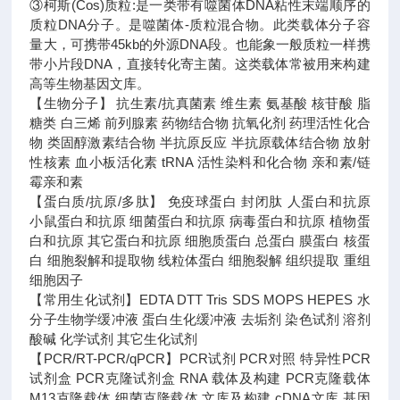
③柯斯(Cos)质粒:是一类带有噬菌体DNA粘性末端顺序的
质粒DNA分子。是噬菌体-质粒混合物。此类载体分子容
量大，可携带45kb的外源DNA段。也能象一般质粒一样携
带小片段DNA，直接转化寄主菌。这类载体常被用来构建
高等生物基因文库。
【生物分子】 抗生素/抗真菌素 维生素 氨基酸 核苷酸 脂
糖类 白三烯 前列腺素 药物结合物 抗氧化剂 药理活性化合
物 类固醇激素结合物 半抗原反应 半抗原载体结合物 放射
性核素 血小板活化素 tRNA 活性染料和化合物 亲和素/链
霉亲和素
【蛋白质/抗原/多肽】 免疫球蛋白 封闭肽 人蛋白和抗原
小鼠蛋白和抗原 细菌蛋白和抗原 病毒蛋白和抗原 植物蛋
白和抗原 其它蛋白和抗原 细胞质蛋白 总蛋白 膜蛋白 核蛋
白 细胞裂解和提取物 线粒体蛋白 细胞裂解 组织提取 重组
细胞因子
【常用生化试剂】EDTA DTT Tris SDS MOPS HEPES 水
分子生物学缓冲液 蛋白生化缓冲液 去垢剂 染色试剂 溶剂
酸碱 化学试剂 其它生化试剂
【PCR/RT-PCR/qPCR】PCR试剂 PCR对照 特异性PCR
试剂盒 PCR克隆试剂盒 RNA 载体及构建 PCR克隆载体
M13克隆载体 细菌克隆载体 文库及构建 cDNA文库 基因