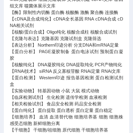
组文库 噬菌体展示文库
【酶】限制性内切酶 蛋白酶 核酸酶 激酶 聚合酶 连接酶
【cDNA及合成纯化】cDNA全长基因 RNA cDNA合成 cD
NA相关试剂
【核酸/蛋白合成】Oligo纯化 核酸合成柱 核酸合成试剂
【克隆与表达】克隆基因 克隆试剂盒 克隆筛选
【表达分析】 Northern印迹分析 分支DNA和mRNA定量
【蛋白分析】 PAGE凝胶制备 蛋白电泳试剂 预制蛋白凝
胶
【核酸纯化】 DNA凝胶纯化 DNA提取纯化 PCR产物纯化
【RNAi技术】 siRNA 反义寡核苷酸 RNAi定量 RNAi文库
【蛋白检测】 Western印迹 报告基因检测 蛋白检测试剂
盒
【实验动物】 转基因动物 小鼠 大鼠 模式动物
【临床检测试剂】 生化检测 遗传学检测 血液检测
【相关检验试剂】 食品安全检测 药品安全检测
【蛋白纯化】 蛋白提取 蛋白透析 蛋白定量 蛋白稳定
【细胞培养】 血清 血清替代物 细胞培养基 细胞 细胞株
感受态细胞 新鲜细胞分离
【干细胞】 干细胞/祖细胞 原代细胞 干细胞培养基