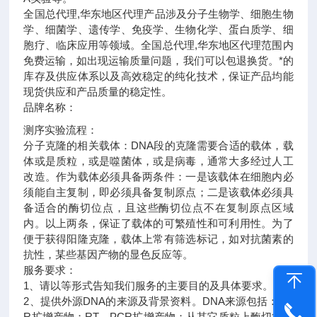
全国总代理,华东地区代理
产品涉及分子生物学、细胞生物
学、细菌学、遗传学、免疫学、生物化学、蛋白质学、细
胞疗、临床应用等领域。全国总代理,华东地区代理范围内
免费运输，如出现运输质量问题，我们可以包退换货。
*的
库存及供应体系以及高效稳定的纯化技术，保证产品均能
现货供应和产品质量的稳定性。
品牌名称：
测序实验流程：
分子克隆的相关载体：DNA段的克隆需要合适的载体，载
体或是质粒，或是噬菌体，或是病毒，通常大多经过人工
改造。作为载体必须具备两条件：一是该载体在细胞内必
须能自主复制，即必须具备复制原点；二是该载体必须具
备适合的酶切位点，且这些酶切位点不在复制原点区域
内。以上两条，保证了载体的可繁殖性和可利用性。为了
便于获得阳隆克隆，载体上常有筛选标记，如对抗菌素的
抗性，某些基因产物的显色反应等。
服务要求：
1、请以等形式告知我们服务的主要目的及具体要求。
2、提供外源DNA的来源及背景资料。DNA来源包括：PC
R扩增产物；RT－PCR扩增产物；从其它质粒上酶切得到