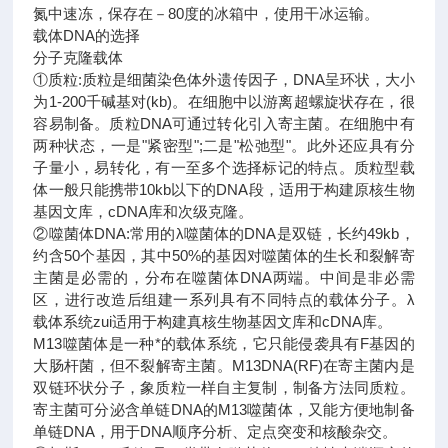
氮中速冻，保存在－80度的冰箱中，使用干冰运输。
载体DNA的选择
分子克隆载体
①质粒:质粒是细菌染色体外遗传因子，DNA呈环状，大小
为1-200千碱基对(kb)。在细胞中以游离超螺旋状存在，很
容易制备。质粒DNA可通过转化引入寄主菌。在细胞中有
两种状态，一是"紧密型";二是"松弛型"。此外还应具有分
子量小，易转化，有一至多个选择标记的特点。质粒型载
体一般只能携带10kb以下的DNA段，适用于构建原核生物
基因文库，cDNA库和次级克隆。
②噬菌体DNA:常用的λ噬菌体的DNA是双链，长约49kb，
约含50个基因，其中50%的基因对噬菌体的生长和裂解寄
主菌是必需的，分布在噬菌体DNA两端。中间是非必需
区，进行改造后组建一系列具有不同特点的载体分子。λ
载体系统zui适用于构建真核生物基因文库和cDNA库。
M13噬菌体是一种*的载体系统，它只能侵袭具有F基因的
大肠杆菌，但不裂解寄主菌。M13DNA(RF)在寄主菌内是
双链环状分子，象质粒一样自主复制，制备方法同质粒。
寄主菌可分泌含单链DNA的M13噬菌体，又能方便地制备
单链DNA，用于DNA顺序分析、定点突变和核酸杂交。