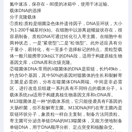
氮中速冻，保存在－80度的冰箱中，使用干冰运输。
载体DNA的选择
分子克隆载体
①质粒:质粒是细菌染色体外遗传因子，DNA呈环状，大小
为1-200千碱基对(kb)。在细胞中以游离超螺旋状存在，很
容易制备。质粒DNA可通过转化引入寄主菌。在细胞中有
两种状态，一是"紧密型";二是"松弛型"。此外还应具有分
子量小，易转化，有一至多个选择标记的特点。质粒型载
体一般只能携带10kb以下的DNA段，适用于构建原核生物
基因文库，cDNA库和次级克隆。
②噬菌体DNA:常用的λ噬菌体的DNA是双链，长约49kb，
约含50个基因，其中50%的基因对噬菌体的生长和裂解寄
主菌是必需的，分布在噬菌体DNA两端。中间是非必需
区，进行改造后组建一系列具有不同特点的载体分子。λ
载体系统zui适用于构建真核生物基因文库和cDNA库。
M13噬菌体是一种*的载体系统，它只能侵袭具有F基因的
大肠杆菌，但不裂解寄主菌。M13DNA(RF)在寄主菌内是
双链环状分子，象质粒一样自主复制，制备方法同质粒。
寄主菌可分泌含单链DNA的M13噬菌体，又能方便地制备
单链DNA，用于DNA顺序分析、定点突变和核酸杂交。