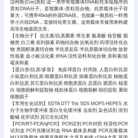
③柯斯(Cos)质粒:是一类带有噬菌体DNA粘性末端顺序的
质粒DNA分子。是噬菌体-质粒混合物。此类载体分子容
量大，可携带45kb的外源DNA段。也能象一般质粒一样携
带小片段DNA，直接转化寄主菌。这类载体常被用来构建
高等生物基因文库。
【生物分子】 抗生素/抗真菌素 维生素 氨基酸 核苷酸 脂
糖类 白三烯 前列腺素 药物结合物 抗氧化剂 药理活性化合
物 类固醇激素结合物 半抗原反应 半抗原载体结合物 放射
性核素 血小板活化素 tRNA 活性染料和化合物 亲和素/链
霉亲和素
【蛋白质/抗原/多肽】 免疫球蛋白 封闭肽 人蛋白和抗原
小鼠蛋白和抗原 细菌蛋白和抗原 病毒蛋白和抗原 植物蛋
白和抗原 其它蛋白和抗原 细胞质蛋白 总蛋白 膜蛋白 核蛋
白 细胞裂解和提取物 线粒体蛋白 细胞裂解 组织提取 重组
细胞因子
【常用生化试剂】EDTA DTT Tris SDS MOPS HEPES 水
分子生物学缓冲液 蛋白生化缓冲液 去垢剂 染色试剂 溶剂
酸碱 化学试剂 其它生化试剂
【PCR/RT-PCR/qPCR】PCR试剂 PCR对照 特异性PCR
试剂盒 PCR克隆试剂盒 RNA 载体及构建 PCR克隆载体
M13克隆载体 细菌克隆载体 文库及构建 cDNA文库 基因