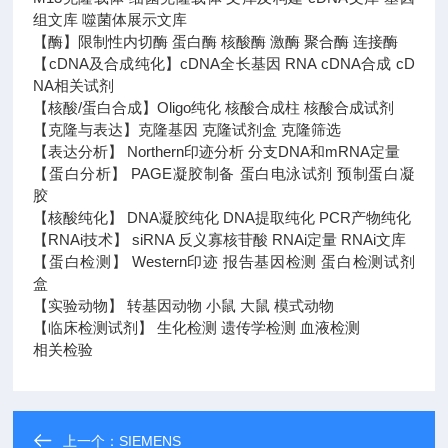
组文库 噬菌体展示文库
【酶】限制性内切酶 蛋白酶 核酸酶 激酶 聚合酶 连接酶
【cDNA及合成纯化】cDNA全长基因 RNA cDNA合成 cD
NA相关试剂
【核酸/蛋白合成】Oligo纯化 核酸合成柱 核酸合成试剂
【克隆与表达】克隆基因 克隆试剂盒 克隆筛选
【表达分析】 Northern印迹分析 分支DNA和mRNA定量
【蛋白分析】 PAGE凝胶制备 蛋白电泳试剂 预制蛋白凝
胶
【核酸纯化】 DNA凝胶纯化 DNA提取纯化 PCR产物纯化
【RNAi技术】 siRNA 反义寡核苷酸 RNAi定量 RNAi文库
【蛋白检测】 Western印迹 报告基因检测 蛋白检测试剂
盒
【实验动物】 转基因动物 小鼠 大鼠 模式动物
【临床检测试剂】 生化检测 遗传学检测 血液检测
相关检验
上一个：
SIEMENS