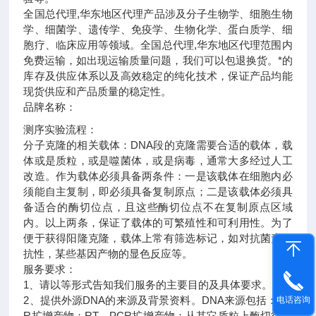
全国总代理,华东地区代理
产品涉及分子生物学、细胞生物
学、细菌学、遗传学、免疫学、生物化学、蛋白质学、细
胞疗、临床应用等领域。全国总代理,华东地区代理范围内
免费运输，如出现运输质量问题，我们可以包退换货。
*的
库存及供应体系以及高效稳定的纯化技术，保证产品均能
现货供应和产品质量的稳定性。
品牌名称：
测序实验流程：
分子克隆的相关载体：DNA段的克隆需要合适的载体，载
体或是质粒，或是噬菌体，或是病毒，通常大多经过人工
改造。作为载体必须具备两条件：一是该载体在细胞内必
须能自主复制，即必须具备复制原点；二是该载体必须具
备适合的酶切位点，且这些酶切位点不在复制原点区域
内。以上两条，保证了载体的可繁殖性和可利用性。为了
便于获得阳隆克隆，载体上常有筛选标记，如对抗菌素的
抗性，某些基因产物的显色反应等。
服务要求：
1、请以等形式告知我们服务的主要目的及具体要求。
2、提供外源DNA的来源及背景资料。DNA来源包括：PC
电话咨询
R扩增产物；RT－PCR扩增产物；从其它质粒上酶切得到