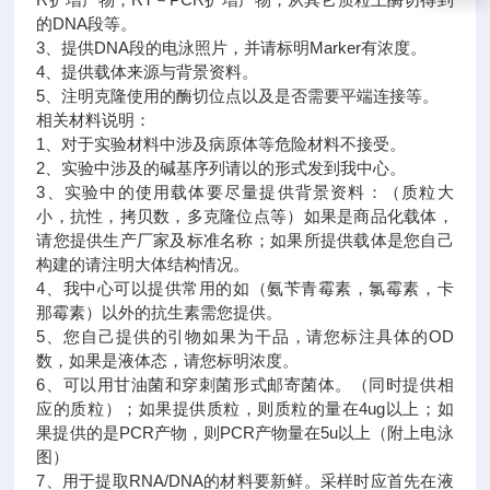
的DNA段等。
3、提供DNA段的电泳照片，并请标明Marker有浓度。
4、提供载体来源与背景资料。
5、注明克隆使用的酶切位点以及是否需要平端连接等。
相关材料说明：
1、对于实验材料中涉及病原体等危险材料不接受。
2、实验中涉及的碱基序列请以的形式发到我中心。
3、实验中的使用载体要尽量提供背景资料：（质粒大
小，抗性，拷贝数，多克隆位点等）如果是商品化载体，
请您提供生产厂家及标准名称；如果所提供载体是您自己
构建的请注明大体结构情况。
4、我中心可以提供常用的如（氨苄青霉素，氯霉素，卡
那霉素）以外的抗生素需您提供。
5、您自己提供的引物如果为干品，请您标注具体的OD
数，如果是液体态，请您标明浓度。
6、可以用甘油菌和穿刺菌形式邮寄菌体。（同时提供相
应的质粒）；如果提供质粒，则质粒的量在4ug以上；如
果提供的是PCR产物，则PCR产物量在5u以上（附上电泳
图）
7、用于提取RNA/DNA的材料要新鲜。采样时应首先在液