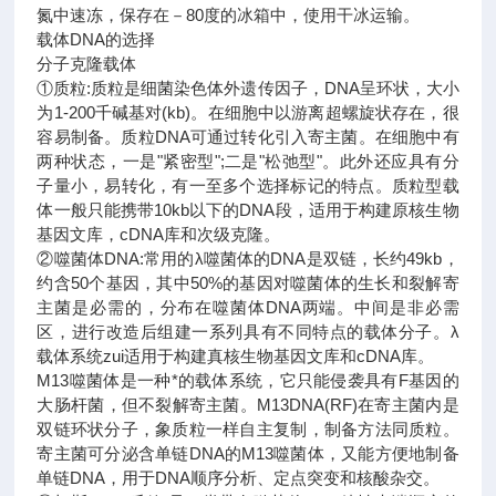
氮中速冻，保存在－80度的冰箱中，使用干冰运输。
载体DNA的选择
分子克隆载体
①质粒:质粒是细菌染色体外遗传因子，DNA呈环状，大小
为1-200千碱基对(kb)。在细胞中以游离超螺旋状存在，很
容易制备。质粒DNA可通过转化引入寄主菌。在细胞中有
两种状态，一是"紧密型";二是"松弛型"。此外还应具有分
子量小，易转化，有一至多个选择标记的特点。质粒型载
体一般只能携带10kb以下的DNA段，适用于构建原核生物
基因文库，cDNA库和次级克隆。
②噬菌体DNA:常用的λ噬菌体的DNA是双链，长约49kb，
约含50个基因，其中50%的基因对噬菌体的生长和裂解寄
主菌是必需的，分布在噬菌体DNA两端。中间是非必需
区，进行改造后组建一系列具有不同特点的载体分子。λ
载体系统zui适用于构建真核生物基因文库和cDNA库。
M13噬菌体是一种*的载体系统，它只能侵袭具有F基因的
大肠杆菌，但不裂解寄主菌。M13DNA(RF)在寄主菌内是
双链环状分子，象质粒一样自主复制，制备方法同质粒。
寄主菌可分泌含单链DNA的M13噬菌体，又能方便地制备
单链DNA，用于DNA顺序分析、定点突变和核酸杂交。