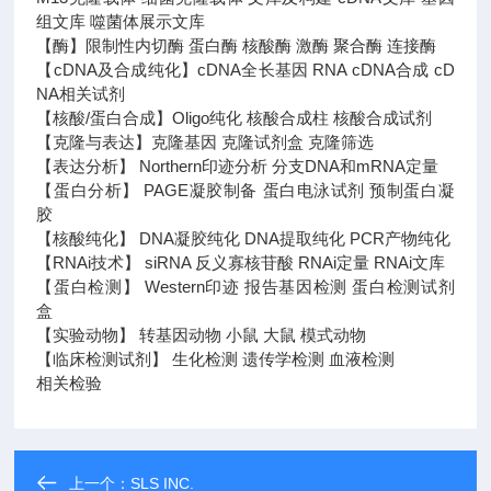
组文库 噬菌体展示文库
【酶】限制性内切酶 蛋白酶 核酸酶 激酶 聚合酶 连接酶
【cDNA及合成纯化】cDNA全长基因 RNA cDNA合成 cD
NA相关试剂
【核酸/蛋白合成】Oligo纯化 核酸合成柱 核酸合成试剂
【克隆与表达】克隆基因 克隆试剂盒 克隆筛选
【表达分析】 Northern印迹分析 分支DNA和mRNA定量
【蛋白分析】 PAGE凝胶制备 蛋白电泳试剂 预制蛋白凝
胶
【核酸纯化】 DNA凝胶纯化 DNA提取纯化 PCR产物纯化
【RNAi技术】 siRNA 反义寡核苷酸 RNAi定量 RNAi文库
【蛋白检测】 Western印迹 报告基因检测 蛋白检测试剂
盒
【实验动物】 转基因动物 小鼠 大鼠 模式动物
【临床检测试剂】 生化检测 遗传学检测 血液检测
相关检验
上一个：
SLS INC.