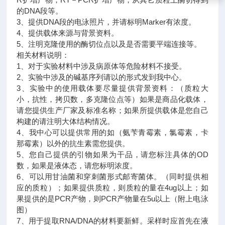
的DNA段等。
3、提供DNA段的电泳照片，并请标明Marker有浓度。
4、提供载体来源与背景资料。
5、注明克隆使用的酶切位点以及是否需要平端连接等。
相关材料说明：
1、对于实验材料中涉及病原体等危险材料不接受。
2、实验中涉及的碱基序列请以的形式发到我中心。
3、实验中的使用载体要尽量提供背景资料：（质粒大
小，抗性，拷贝数，多克隆位点等）如果是商品化载体，
请您提供生产厂家及标准名称；如果所提供载体是您自己
构建的请注明大体结构情况。
4、我中心可以提供常用的如（氨苄青霉素，氯霉素，卡
那霉素）以外的抗生素需您提供。
5、您自己提供的引物如果为干品，请您标注具体的OD
数，如果是液体态，请您标明浓度。
6、可以用甘油菌和穿刺菌形式邮寄菌体。（同时提供相
应的质粒）；如果提供质粒，则质粒的量在4ug以上；如
果提供的是PCR产物，则PCR产物量在5u以上（附上电泳
图）
7、用于提取RNA/DNA的材料要新鲜。采样时应首先在液