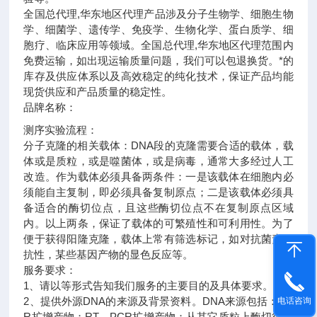
全国总代理,华东地区代理
产品涉及分子生物学、细胞生物
学、细菌学、遗传学、免疫学、生物化学、蛋白质学、细
胞疗、临床应用等领域。全国总代理,华东地区代理范围内
免费运输，如出现运输质量问题，我们可以包退换货。
*的
库存及供应体系以及高效稳定的纯化技术，保证产品均能
现货供应和产品质量的稳定性。
品牌名称：
测序实验流程：
分子克隆的相关载体：DNA段的克隆需要合适的载体，载
体或是质粒，或是噬菌体，或是病毒，通常大多经过人工
改造。作为载体必须具备两条件：一是该载体在细胞内必
须能自主复制，即必须具备复制原点；二是该载体必须具
备适合的酶切位点，且这些酶切位点不在复制原点区域
内。以上两条，保证了载体的可繁殖性和可利用性。为了
便于获得阳隆克隆，载体上常有筛选标记，如对抗菌素的
抗性，某些基因产物的显色反应等。
服务要求：
1、请以等形式告知我们服务的主要目的及具体要求。
2、提供外源DNA的来源及背景资料。DNA来源包括：PC
电话咨询
R扩增产物；RT－PCR扩增产物；从其它质粒上酶切得到