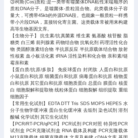
③柯斯(Cos)质粒:是一类带有噬菌体DNA粘性末端顺序的
质粒DNA分子。是噬菌体-质粒混合物。此类载体分子容
量大，可携带45kb的外源DNA段。也能象一般质粒一样携
带小片段DNA，直接转化寄主菌。这类载体常被用来构建
高等生物基因文库。
【生物分子】 抗生素/抗真菌素 维生素 氨基酸 核苷酸 脂
糖类 白三烯 前列腺素 药物结合物 抗氧化剂 药理活性化合
物 类固醇激素结合物 半抗原反应 半抗原载体结合物 放射
性核素 血小板活化素 tRNA 活性染料和化合物 亲和素/链
霉亲和素
【蛋白质/抗原/多肽】 免疫球蛋白 封闭肽 人蛋白和抗原
小鼠蛋白和抗原 细菌蛋白和抗原 病毒蛋白和抗原 植物蛋
白和抗原 其它蛋白和抗原 细胞质蛋白 总蛋白 膜蛋白 核蛋
白 细胞裂解和提取物 线粒体蛋白 细胞裂解 组织提取 重组
细胞因子
【常用生化试剂】EDTA DTT Tris SDS MOPS HEPES 水
分子生物学缓冲液 蛋白生化缓冲液 去垢剂 染色试剂 溶剂
酸碱 化学试剂 其它生化试剂
【PCR/RT-PCR/qPCR】PCR试剂 PCR对照 特异性PCR
试剂盒 PCR克隆试剂盒 RNA 载体及构建 PCR克隆载体
M13克隆载体 细菌克隆载体 文库及构建 cDNA文库 基因