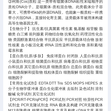
③柯斯(Cos)质粒:是一类带有噬菌体DNA粘性末端顺序的
质粒DNA分子。是噬菌体-质粒混合物。此类载体分子容
量大，可携带45kb的外源DNA段。也能象一般质粒一样携
带小片段DNA，直接转化寄主菌。这类载体常被用来构建
高等生物基因文库。
【生物分子】 抗生素/抗真菌素 维生素 氨基酸 核苷酸 脂
糖类 白三烯 前列腺素 药物结合物 抗氧化剂 药理活性化合
物 类固醇激素结合物 半抗原反应 半抗原载体结合物 放射
性核素 血小板活化素 tRNA 活性染料和化合物 亲和素/链
霉亲和素
【蛋白质/抗原/多肽】 免疫球蛋白 封闭肽 人蛋白和抗原
小鼠蛋白和抗原 细菌蛋白和抗原 病毒蛋白和抗原 植物蛋
白和抗原 其它蛋白和抗原 细胞质蛋白 总蛋白 膜蛋白 核蛋
白 细胞裂解和提取物 线粒体蛋白 细胞裂解 组织提取 重组
细胞因子
【常用生化试剂】EDTA DTT Tris SDS MOPS HEPES 水
分子生物学缓冲液 蛋白生化缓冲液 去垢剂 染色试剂 溶剂
酸碱 化学试剂 其它生化试剂
【PCR/RT-PCR/qPCR】PCR试剂 PCR对照 特异性PCR
试剂盒 PCR克隆试剂盒 RNA 载体及构建 PCR克隆载体
M13克隆载体 细菌克隆载体 文库及构建 cDNA文库 基因