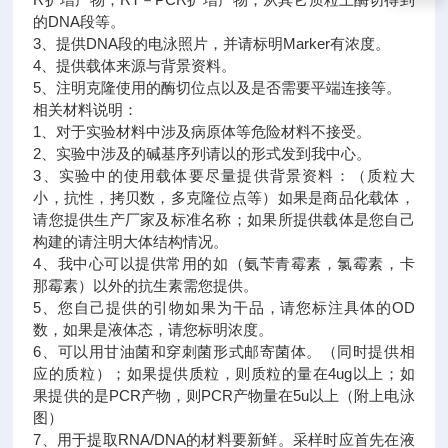
的DNA段等。
3、提供DNA段的电泳照片，并请标明Marker有浓度。
4、提供载体来源与背景资料。
5、注明克隆使用的酶切位点以及是否需要平端连接等。
相关材料说明：
1、对于实验材料中涉及病原体等危险材料不接受。
2、实验中涉及的碱基序列请以的形式发到我中心。
3、实验中的使用载体要尽量提供背景资料：（质粒大
小，抗性，拷贝数，多克隆位点等）如果是商品化载体，
请您提供生产厂家及标准名称；如果所提供载体是您自己
构建的请注明大体结构情况。
4、我中心可以提供常用的如（氨苄青霉素，氯霉素，卡
那霉素）以外的抗生素需您提供。
5、您自己提供的引物如果为干品，请您标注具体的OD
数，如果是液体态，请您标明浓度。
6、可以用甘油菌和穿刺菌形式邮寄菌体。（同时提供相
应的质粒）；如果提供质粒，则质粒的量在4ug以上；如
果提供的是PCR产物，则PCR产物量在5u以上（附上电泳
图）
7、用于提取RNA/DNA的材料要新鲜。采样时应首先在液