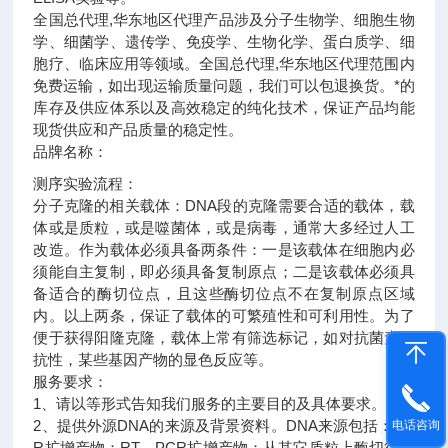
全国总代理,华东地区代理
产品涉及分子生物学、细胞生物
学、细菌学、遗传学、免疫学、生物化学、蛋白质学、细
胞疗、临床应用等领域。全国总代理,华东地区代理范围内
免费运输，如出现运输质量问题，我们可以包退换货。
*的
库存及供应体系以及高效稳定的纯化技术，保证产品均能
现货供应和产品质量的稳定性。
品牌名称：
测序实验流程：
分子克隆的相关载体：DNA段的克隆需要合适的载体，载
体或是质粒，或是噬菌体，或是病毒，通常大多经过人工
改造。作为载体必须具备两条件：一是该载体在细胞内必
须能自主复制，即必须具备复制原点；二是该载体必须具
备适合的酶切位点，且这些酶切位点不在复制原点区域
内。以上两条，保证了载体的可繁殖性和可利用性。为了
便于获得阳隆克隆，载体上常有筛选标记，如对抗菌素的
抗性，某些基因产物的显色反应等。
服务要求：
1、请以等形式告知我们服务的主要目的及具体要求。
2、提供外源DNA的来源及背景资料。DNA来源包括：PC
电话咨询
R扩增产物；RT－PCR扩增产物；从其它质粒上酶切得到