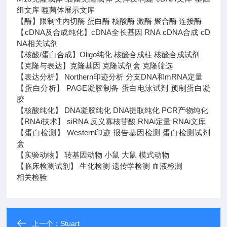
组文库 噬菌体展示文库
【酶】限制性内切酶 蛋白酶 核酸酶 激酶 聚合酶 连接酶
【cDNA及合成纯化】cDNA全长基因 RNA cDNA合成 cD
NA相关试剂
【核酸/蛋白合成】Oligo纯化 核酸合成柱 核酸合成试剂
【克隆与表达】克隆基因 克隆试剂盒 克隆筛选
【表达分析】 Northern印迹分析 分支DNA和mRNA定量
【蛋白分析】 PAGE凝胶制备 蛋白电泳试剂 预制蛋白凝
胶
【核酸纯化】 DNA凝胶纯化 DNA提取纯化 PCR产物纯化
【RNAi技术】 siRNA 反义寡核苷酸 RNAi定量 RNAi文库
【蛋白检测】 Western印迹 报告基因检测 蛋白检测试剂
盒
【实验动物】 转基因动物 小鼠 大鼠 模式动物
【临床检测试剂】 生化检测 遗传学检测 血液检测
相关检验
上一个：
Stuart