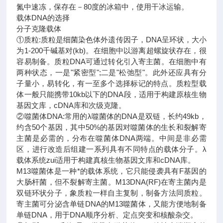
氮中速冻，保存在－80度的冰箱中，使用干冰运输。
载体DNA的选择
分子克隆载体
①质粒:质粒是细菌染色体外遗传因子，DNA呈环状，大小
为1-200千碱基对(kb)。在细胞中以游离超螺旋状存在，很
容易制备。质粒DNA可通过转化引入寄主菌。在细胞中有
两种状态，一是"紧密型";二是"松弛型"。此外还应具有分
子量小，易转化，有一至多个选择标记的特点。质粒型载
体一般只能携带10kb以下的DNA段，适用于构建原核生物
基因文库，cDNA库和次级克隆。
②噬菌体DNA:常用的λ噬菌体的DNA是双链，长约49kb，
约含50个基因，其中50%的基因对噬菌体的生长和裂解寄
主菌是必需的，分布在噬菌体DNA两端。中间是非必需
区，进行改造后组建一系列具有不同特点的载体分子。λ
载体系统zui适用于构建真核生物基因文库和cDNA库。
M13噬菌体是一种*的载体系统，它只能侵袭具有F基因的
大肠杆菌，但不裂解寄主菌。M13DNA(RF)在寄主菌内是
双链环状分子，象质粒一样自主复制，制备方法同质粒。
寄主菌可分泌含单链DNA的M13噬菌体，又能方便地制备
单链DNA，用于DNA顺序分析、定点突变和核酸杂交。