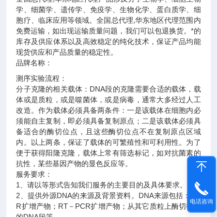
学、细菌学、遗传学、免疫学、生物化学、蛋白质学、细
胞疗、临床应用等领域。全国总代理,华东地区代理范围内
免费运输，如出现运输质量问题，我们可以包退换货。
*的
库存及供应体系以及高效稳定的纯化技术，保证产品均能
现货供应和产品质量的稳定性。
品牌名称：
测序实验流程：
分子克隆的相关载体：DNA段的克隆需要合适的载体，载
体或是质粒，或是噬菌体，或是病毒，通常大多经过人工
改造。作为载体必须具备两条件：一是该载体在细胞内必
须能自主复制，即必须具备复制原点；二是该载体必须具
备适合的酶切位点，且这些酶切位点不在复制原点区域
内。以上两条，保证了载体的可繁殖性和可利用性。为了
便于获得阳隆克隆，载体上常有筛选标记，如对抗菌素的
抗性，某些基因产物的显色反应等。
服务要求：
1、请以等形式告知我们服务的主要目的及具体要求。
2、提供外源DNA的来源及背景资料。DNA来源包括：PC
电话咨询
R扩增产物；RT－PCR扩增产物；从其它质粒上酶切得到
的DNA段等。