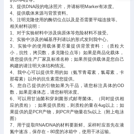
3、提供DNA段的电泳照片，并请标明Marker有浓度。
4、提供载体来源与背景资料。
5、注明克隆使用的酶切位点以及是否需要平端连接等。
相关材料说明：
1、对于实验材料中涉及病原体等危险材料不接受。
2、实验中涉及的碱基序列请以的形式发到我中心。
3、实验中的使用载体要尽量提供背景资料：（质粒大
小，抗性，拷贝数，多克隆位点等）如果是商品化载体，
请您提供生产厂家及标准名称；如果所提供载体是您自己
构建的请注明大体结构情况。
4、我中心可以提供常用的如（氨苄青霉素，氯霉素，卡
那霉素）以外的抗生素需您提供。
5、您自己提供的引物如果为干品，请您标注具体的OD
数，如果是液体态，请您标明浓度。
6、可以用甘油菌和穿刺菌形式邮寄菌体。（同时提供相
应的质粒）；如果提供质粒，则质粒的量在4ug以上；如
果提供的是PCR产物，则PCR产物量在5u以上（附上电泳
图）
7、用于提取RNA/DNA的材料要新鲜。采样时应首先在液
氮中速冻，保存在－80度的冰箱中，使用干冰运输。