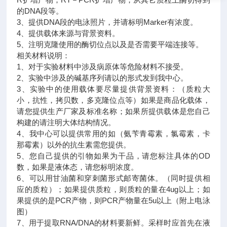
的DNA段等。
3、提供DNA段的电泳照片，并请标明Marker有浓度。
4、提供载体来源与背景资料。
5、注明克隆使用的酶切位点以及是否需要平端连接等。
相关材料说明：
1、对于实验材料中涉及病原体等危险材料不接受。
2、实验中涉及的碱基序列请以的形式发到我中心。
3、实验中的使用载体要尽量提供背景资料：（质粒大
小，抗性，拷贝数，多克隆位点等）如果是商品化载体，
请您提供生产厂家及标准名称；如果所提供载体是您自己
构建的请注明大体结构情况。
4、我中心可以提供常用的如（氨苄青霉素，氯霉素，卡
那霉素）以外的抗生素需您提供。
5、您自己提供的引物如果为干品，请您标注具体的OD
数，如果是液体态，请您标明浓度。
6、可以用甘油菌和穿刺菌形式邮寄菌体。（同时提供相
应的质粒）；如果提供质粒，则质粒的量在4ug以上；如
果提供的是PCR产物，则PCR产物量在5u以上（附上电泳
图）
7、用于提取RNA/DNA的材料要新鲜。采样时应首先在液