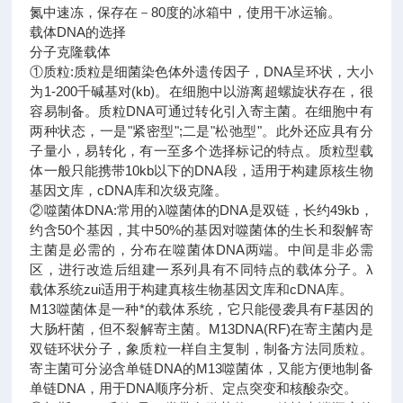
氮中速冻，保存在－80度的冰箱中，使用干冰运输。
载体DNA的选择
分子克隆载体
①质粒:质粒是细菌染色体外遗传因子，DNA呈环状，大小
为1-200千碱基对(kb)。在细胞中以游离超螺旋状存在，很
容易制备。质粒DNA可通过转化引入寄主菌。在细胞中有
两种状态，一是"紧密型";二是"松弛型"。此外还应具有分
子量小，易转化，有一至多个选择标记的特点。质粒型载
体一般只能携带10kb以下的DNA段，适用于构建原核生物
基因文库，cDNA库和次级克隆。
②噬菌体DNA:常用的λ噬菌体的DNA是双链，长约49kb，
约含50个基因，其中50%的基因对噬菌体的生长和裂解寄
主菌是必需的，分布在噬菌体DNA两端。中间是非必需
区，进行改造后组建一系列具有不同特点的载体分子。λ
载体系统zui适用于构建真核生物基因文库和cDNA库。
M13噬菌体是一种*的载体系统，它只能侵袭具有F基因的
大肠杆菌，但不裂解寄主菌。M13DNA(RF)在寄主菌内是
双链环状分子，象质粒一样自主复制，制备方法同质粒。
寄主菌可分泌含单链DNA的M13噬菌体，又能方便地制备
单链DNA，用于DNA顺序分析、定点突变和核酸杂交。