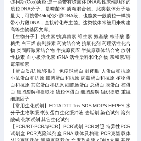
③柯斯(Cos)质粒:是一类带有噬菌体DNA粘性末端顺序的
质粒DNA分子。是噬菌体-质粒混合物。此类载体分子容
量大，可携带45kb的外源DNA段。也能象一般质粒一样携
带小片段DNA，直接转化寄主菌。这类载体常被用来构建
高等生物基因文库。
【生物分子】 抗生素/抗真菌素 维生素 氨基酸 核苷酸 脂
糖类 白三烯 前列腺素 药物结合物 抗氧化剂 药理活性化合
物 类固醇激素结合物 半抗原反应 半抗原载体结合物 放射
性核素 血小板活化素 tRNA 活性染料和化合物 亲和素/链
霉亲和素
【蛋白质/抗原/多肽】 免疫球蛋白 封闭肽 人蛋白和抗原
小鼠蛋白和抗原 细菌蛋白和抗原 病毒蛋白和抗原 植物蛋
白和抗原 其它蛋白和抗原 细胞质蛋白 总蛋白 膜蛋白 核蛋
白 细胞裂解和提取物 线粒体蛋白 细胞裂解 组织提取 重组
细胞因子
【常用生化试剂】EDTA DTT Tris SDS MOPS HEPES 水
分子生物学缓冲液 蛋白生化缓冲液 去垢剂 染色试剂 溶剂
酸碱 化学试剂 其它生化试剂
【PCR/RT-PCR/qPCR】PCR试剂 PCR对照 特异性PCR
试剂盒 PCR克隆试剂盒 RNA 载体及构建 PCR克隆载体
M13克隆载体 细菌克隆载体 文库及构建 cDNA文库 基因