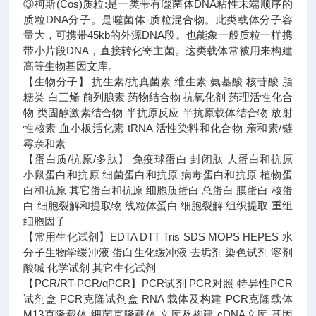
③柯斯(Cos)质粒:是一类带有噬菌体DNA粘性末端顺序的
质粒DNA分子。是噬菌体-质粒混合物。此类载体分子容
量大，可携带45kb的外源DNA段。也能象一般质粒一样携
带小片段DNA，直接转化寄主菌。这类载体常被用来构建
高等生物基因文库。
【生物分子】 抗生素/抗真菌素 维生素 氨基酸 核苷酸 脂
糖类 白三烯 前列腺素 药物结合物 抗氧化剂 药理活性化合
物 类固醇激素结合物 半抗原反应 半抗原载体结合物 放射
性核素 血小板活化素 tRNA 活性染料和化合物 亲和素/链
霉亲和素
【蛋白质/抗原/多肽】 免疫球蛋白 封闭肽 人蛋白和抗原
小鼠蛋白和抗原 细菌蛋白和抗原 病毒蛋白和抗原 植物蛋
白和抗原 其它蛋白和抗原 细胞质蛋白 总蛋白 膜蛋白 核蛋
白 细胞裂解和提取物 线粒体蛋白 细胞裂解 组织提取 重组
细胞因子
【常用生化试剂】EDTA DTT Tris SDS MOPS HEPES 水
分子生物学缓冲液 蛋白生化缓冲液 去垢剂 染色试剂 溶剂
酸碱 化学试剂 其它生化试剂
【PCR/RT-PCR/qPCR】PCR试剂 PCR对照 特异性PCR
试剂盒 PCR克隆试剂盒 RNA 载体及构建 PCR克隆载体
M13克隆载体 细菌克隆载体 文库及构建 cDNA文库 基因