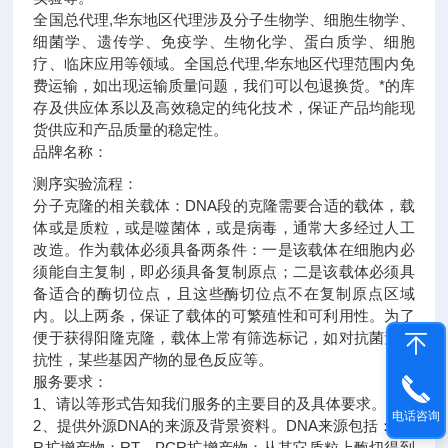
全国总代理,华东地区代理
涉及分子生物学、细胞生物学、
细菌学、遗传学、免疫学、生物化学、蛋白质学、细胞
疗、临床应用等领域。全国总代理,华东地区代理范围内免
费运输，如出现运输质量问题，我们可以包退换货。
*的库
存及供应体系以及高效稳定的纯化技术，保证产品均能现
货供应和产品质量的稳定性。
品牌名称：
测序实验流程：
分子克隆的相关载体：DNA段的克隆需要合适的载体，载
体或是质粒，或是噬菌体，或是病毒，通常大多经过人工
改造。作为载体必须具备两条件：一是该载体在细胞内必
须能自主复制，即必须具备复制原点；二是该载体必须具
备适合的酶切位点，且这些酶切位点不在复制原点区域
内。以上两条，保证了载体的可繁殖性和可利用性。为了
便于获得阳隆克隆，载体上常有筛选标记，如对抗菌素的
抗性，某些基因产物的显色反应等。
服务要求：
1、请以等形式告知我们服务的主要目的及具体要求。
电话咨询
2、提供外源DNA的来源及背景资料。DNA来源包括：PC
R扩增产物；RT－PCR扩增产物；从其它质粒上酶切得到