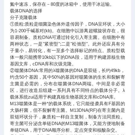
氮中速冻，保存在－80度的冰箱中，使用干冰运输。
载体DNA的选择
分子克隆载体
①质粒:质粒是细菌染色体外遗传因子，DNA呈环状，大小
为1-200千碱基对(kb)。在细胞中以游离超螺旋状存在，很
容易制备。质粒DNA可通过转化引入寄主菌。在细胞中有
两种状态，一是"紧密型";二是"松弛型"。此外还应具有分
子量小，易转化，有一至多个选择标记的特点。质粒型载
体一般只能携带10kb以下的DNA段，适用于构建原核生物
基因文库，cDNA库和次级克隆。
②噬菌体DNA:常用的λ噬菌体的DNA是双链，长约49kb，
约含50个基因，其中50%的基因对噬菌体的生长和裂解寄
主菌是必需的，分布在噬菌体DNA两端。中间是非必需
区，进行改造后组建一系列具有不同特点的载体分子。λ
载体系统zui适用于构建真核生物基因文库和cDNA库。
M13噬菌体是一种*的载体系统，它只能侵袭具有F基因的
大肠杆菌，但不裂解寄主菌。M13DNA(RF)在寄主菌内是
双链环状分子，象质粒一样自主复制，制备方法同质粒。
寄主菌可分泌含单链DNA的M13噬菌体，又能方便地制备
单链DNA，用于DNA顺序分析、定点突变和核酸杂交。