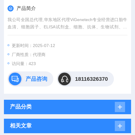
产品简介
我公司全国总代理,华东地区代理ViGenetech专业经营进口胎牛
血清、细胞因子、ELISA试剂盒、细胞、抗体、生物试剂、耗
材、培养基、一抗、二抗、其产品吸附均匀，吸附性好，空白值
低，孔底透明度高，代做ELISA实验等。
更新时间：2025-07-12
厂商性质：代理商
访问量：423
产品咨询
18116326370
产品分类
相关文章