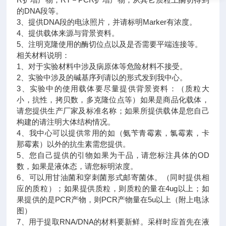
的DNA段等。
3、提供DNA段的电泳照片，并请标明Marker有浓度。
4、提供载体来源与背景资料。
5、注明克隆使用的酶切位点以及是否需要平端连接等。
相关材料说明：
1、对于实验材料中涉及病原体等危险材料不接受。
2、实验中涉及的碱基序列请以的形式发到我中心。
3、实验中的使用载体要尽量提供背景资料：（质粒大
小，抗性，拷贝数，多克隆位点等）如果是商品化载体，
请您提供生产厂家及标准名称；如果所提供载体是您自己
构建的请注明大体结构情况。
4、我中心可以提供常用的如（氨苄青霉素，氯霉素，卡
那霉素）以外的抗生素需您提供。
5、您自己提供的引物如果为干品，请您标注具体的OD
数，如果是液体态，请您标明浓度。
6、可以用甘油菌和穿刺菌形式邮寄菌体。（同时提供相
应的质粒）；如果提供质粒，则质粒的量在4ug以上；如
果提供的是PCR产物，则PCR产物量在5u以上（附上电泳
图）
7、用于提取RNA/DNA的材料要新鲜。采样时应首先在液