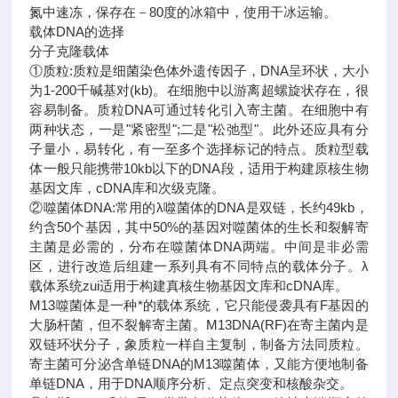
氮中速冻，保存在－80度的冰箱中，使用干冰运输。
载体DNA的选择
分子克隆载体
①质粒:质粒是细菌染色体外遗传因子，DNA呈环状，大小
为1-200千碱基对(kb)。在细胞中以游离超螺旋状存在，很
容易制备。质粒DNA可通过转化引入寄主菌。在细胞中有
两种状态，一是"紧密型";二是"松弛型"。此外还应具有分
子量小，易转化，有一至多个选择标记的特点。质粒型载
体一般只能携带10kb以下的DNA段，适用于构建原核生物
基因文库，cDNA库和次级克隆。
②噬菌体DNA:常用的λ噬菌体的DNA是双链，长约49kb，
约含50个基因，其中50%的基因对噬菌体的生长和裂解寄
主菌是必需的，分布在噬菌体DNA两端。中间是非必需
区，进行改造后组建一系列具有不同特点的载体分子。λ
载体系统zui适用于构建真核生物基因文库和cDNA库。
M13噬菌体是一种*的载体系统，它只能侵袭具有F基因的
大肠杆菌，但不裂解寄主菌。M13DNA(RF)在寄主菌内是
双链环状分子，象质粒一样自主复制，制备方法同质粒。
寄主菌可分泌含单链DNA的M13噬菌体，又能方便地制备
单链DNA，用于DNA顺序分析、定点突变和核酸杂交。