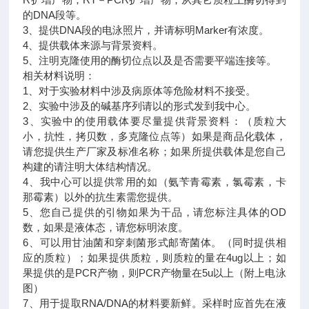
的DNA段等。
3、提供DNA段的电泳照片，并请标明Marker有浓度。
4、提供载体来源与背景资料。
5、注明克隆使用的酶切位点以及是否需要平端连接等。
相关材料说明：
1、对于实验材料中涉及病原体等危险材料不接受。
2、实验中涉及的碱基序列请以的形式发到我中心。
3、实验中的使用载体要尽量提供背景资料：（质粒大
小，抗性，拷贝数，多克隆位点等）如果是商品化载体，
请您提供生产厂家及标准名称；如果所提供载体是您自己
构建的请注明大体结构情况。
4、我中心可以提供常用的如（氨苄青霉素，氯霉素，卡
那霉素）以外的抗生素需您提供。
5、您自己提供的引物如果为干品，请您标注具体的OD
数，如果是液体态，请您标明浓度。
6、可以用甘油菌和穿刺菌形式邮寄菌体。（同时提供相
应的质粒）；如果提供质粒，则质粒的量在4ug以上；如
果提供的是PCR产物，则PCR产物量在5u以上（附上电泳
图）
7、用于提取RNA/DNA的材料要新鲜。采样时应首先在液