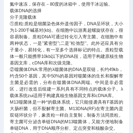
氮中速冻，保存在－80度的冰箱中，使用干冰运输。
载体DNA的选择
分子克隆载体
①质粒:质粒是细菌染色体外遗传因子，DNA呈环状，大小
为1-200千碱基对(kb)。在细胞中以游离超螺旋状存在，很
容易制备。质粒DNA可通过转化引入寄主菌。在细胞中有
两种状态，一是"紧密型";二是"松弛型"。此外还应具有分
子量小，易转化，有一至多个选择标记的特点。质粒型载
体一般只能携带10kb以下的DNA段，适用于构建原核生物
基因文库，cDNA库和次级克隆。
②噬菌体DNA:常用的λ噬菌体的DNA是双链，长约49kb，
约含50个基因，其中50%的基因对噬菌体的生长和裂解寄
主菌是必需的，分布在噬菌体DNA两端。中间是非必需
区，进行改造后组建一系列具有不同特点的载体分子。λ
载体系统zui适用于构建真核生物基因文库和cDNA库。
M13噬菌体是一种*的载体系统，它只能侵袭具有F基因的
大肠杆菌，但不裂解寄主菌。M13DNA(RF)在寄主菌内是
双链环状分子，象质粒一样自主复制，制备方法同质粒。
寄主菌可分泌含单链DNA的M13噬菌体，又能方便地制备
单链DNA，用于DNA顺序分析、定点突变和核酸杂交。