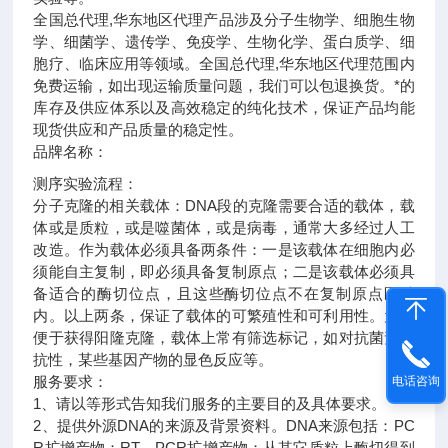
全国总代理,华东地区代理
产品涉及分子生物学、细胞生物
学、细菌学、遗传学、免疫学、生物化学、蛋白质学、细
胞疗、临床应用等领域。全国总代理,华东地区代理范围内
免费运输，如出现运输质量问题，我们可以包退换货。
*的
库存及供应体系以及高效稳定的纯化技术，保证产品均能
现货供应和产品质量的稳定性。
品牌名称：
测序实验流程：
分子克隆的相关载体：DNA段的克隆需要合适的载体，载
体或是质粒，或是噬菌体，或是病毒，通常大多经过人工
改造。作为载体必须具备两条件：一是该载体在细胞内必
须能自主复制，即必须具备复制原点；二是该载体必须具
备适合的酶切位点，且这些酶切位点不在复制原点区域
内。以上两条，保证了载体的可繁殖性和可利用性。为了
便于获得阳隆克隆，载体上常有筛选标记，如对抗菌素的
抗性，某些基因产物的显色反应等。
服务要求：
电话咨询
1、请以等形式告知我们服务的主要目的及具体要求。
2、提供外源DNA的来源及背景资料。DNA来源包括：PC
R扩增产物；RT－PCR扩增产物；从其它质粒上酶切得到