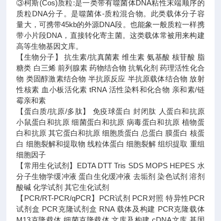
③柯斯(Cos)质粒:是一类带有噬菌体DNA粘性末端顺序的
质粒DNA分子。是噬菌体-质粒混合物。此类载体分子容
量大，可携带45kb的外源DNA段。也能象一般质粒一样携
带小片段DNA，直接转化寄主菌。这类载体常被用来构建
高等生物基因文库。
【生物分子】 抗生素/抗真菌素 维生素 氨基酸 核苷酸 脂
糖类 白三烯 前列腺素 药物结合物 抗氧化剂 药理活性化合
物 类固醇激素结合物 半抗原反应 半抗原载体结合物 放射
性核素 血小板活化素 tRNA 活性染料和化合物 亲和素/链
霉亲和素
【蛋白质/抗原/多肽】 免疫球蛋白 封闭肽 人蛋白和抗原
小鼠蛋白和抗原 细菌蛋白和抗原 病毒蛋白和抗原 植物蛋
白和抗原 其它蛋白和抗原 细胞质蛋白 总蛋白 膜蛋白 核蛋
白 细胞裂解和提取物 线粒体蛋白 细胞裂解 组织提取 重组
细胞因子
【常用生化试剂】EDTA DTT Tris SDS MOPS HEPES 水
分子生物学缓冲液 蛋白生化缓冲液 去垢剂 染色试剂 溶剂
酸碱 化学试剂 其它生化试剂
【PCR/RT-PCR/qPCR】PCR试剂 PCR对照 特异性PCR
试剂盒 PCR克隆试剂盒 RNA 载体及构建 PCR克隆载体
M13克隆载体 细菌克隆载体 文库及构建 cDNA文库 基因