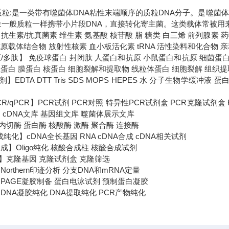
s)质粒:是一类带有噬菌体DNA粘性末端顺序的质粒DNA分子。是噬菌
象一般质粒一样携带小片段DNA，直接转化寄主菌。这类载体常被用
抗生素/抗真菌素 维生素 氨基酸 核苷酸 脂 糖类 白三烯 前列腺素
原载体结合物 放射性核素 血小板活化素 tRNA 活性染料和化合物 
原/多肽】 免疫球蛋白 封闭肽 人蛋白和抗原 小鼠蛋白和抗原 细菌蛋
总蛋白 膜蛋白 核蛋白 细胞裂解和提取物 线粒体蛋白 细胞裂解 组织
】EDTA DTT Tris SDS MOPS HEPES 水 分子生物学缓冲
-PCR/qPCR】PCR试剂 PCR对照 特异性PCR试剂盒 PCR克隆试剂
 cDNA文库 基因组文库 噬菌体展示文库
切酶 蛋白酶 核酸酶 激酶 聚合酶 连接酶
成纯化】cDNA全长基因 RNA cDNA合成 cDNA相关试剂
成】Oligo纯化 核酸合成柱 核酸合成试剂
】克隆基因 克隆试剂盒 克隆筛选
orthern印迹分析 分支DNA和mRNA定量
PAGE凝胶制备 蛋白电泳试剂 预制蛋白凝胶
DNA凝胶纯化 DNA提取纯化 PCR产物纯化