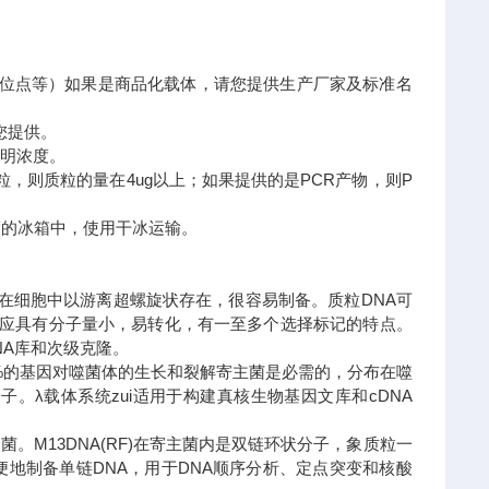
隆位点等）如果是商品化载体，请您提供生产厂家及标准名
您提供。
标明浓度。
，则质粒的量在4ug以上；如果提供的是PCR产物，则P
0度的冰箱中，使用干冰运输。
)。在细胞中以游离超螺旋状存在，很容易制备。质粒DNA可
外还应具有分子量小，易转化，有一至多个选择标记的特点。
NA库和次级克隆。
50%的基因对噬菌体的生长和裂解寄主菌是必需的，分布在噬
。λ载体系统zui适用于构建真核生物基因文库和cDNA
。M13DNA(RF)在寄主菌内是双链环状分子，象质粒一
便地制备单链DNA，用于DNA顺序分析、定点突变和核酸