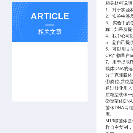
相关材料说
1、对于实验
ARTICLE
2、实验中涉
3、实验中的
称；如果所提
相关文章
4、我中心可
5、您自己提
6、可以用甘
CR产物量在
7、用于提取
载体DNA的
分子克隆载体
①质粒:质粒
通过转化引入
质粒型载体一
②噬菌体DN
菌体DNA两
库。
M13噬菌体
样自主复制，