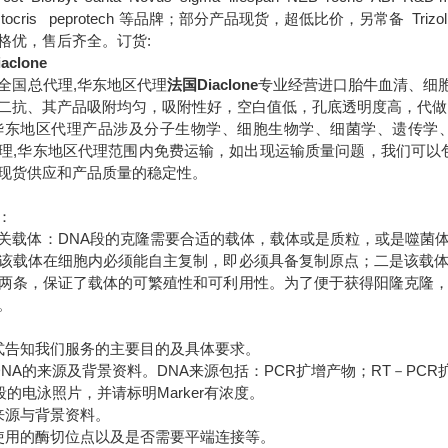
B tocris peprotech 等品牌；部分产品现货，超低比价，另常备 Trizol DM
格优，售后齐全。订货:
aclone
全国总代理,华东地区代理
法国Diaclone
专业经营进口胎牛血清、细胞
二抗、其产品吸附均匀，吸附性好，空白值低，孔底透明度高，代做E
华东地区代理
产品涉及分子生物学、细胞生物学、细菌学、遗传学
理,华东地区代理范围内免费运输，如出现运输质量问题，我们可以
现货供应和产品质量的稳定性。
：
关载体：DNA段的克隆需要合适的载体，载体或是质粒，或是噬菌
该载体在细胞内必须能自主复制，即必须具备复制原点；二是该载
两条，保证了载体的可繁殖性和可利用性。为了便于获得阳隆克隆
。
式告知我们服务的主要目的及具体要求。
DNA的来源及背景资料。DNA来源包括：PCR扩增产物；RT－PC
段的电泳照片，并请标明Marker有浓度。
来源与背景资料。
使用的酶切位点以及是否需要平端连接等。