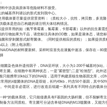
明：
材料中涉及病原体等危险材料不接受。
及的碱基序列请以的形式发到我中心。
使用载体要尽量提供背景资料：（质粒大小，抗性，拷贝数，多克
供载体是您自己构建的请注明大体结构情况。
以提供常用的如（氨苄青霉素，氯霉素，卡那霉素）以外的抗生素需
供的引物如果为干品，请您标注具体的OD数，如果是液体态，请您
油菌和穿刺菌形式邮寄菌体。（同时提供相应的质粒）；如果提供质粒
5u以上（附上电泳图）
RNA/DNA的材料要新鲜。采样时应首先在液氮中速冻，保存在－8
选择
是细菌染色体外遗传因子，DNA呈环状，大小为1-200千碱基对(kb
寄主菌。在细胞中有两种状态，一是"紧密型";二是"松弛型"。此
般只能携带10kb以下的DNA段，适用于构建原核生物基因文库，cD
A:常用的λ噬菌体的DNA是双链，长约49kb，约含50个基因，其中
端。中间是非必需区，进行改造后组建一系列具有不同特点的载体分子
是一种*的载体系统，它只能侵袭具有F基因的大肠杆菌，但不裂解寄主菌
制备方法同质粒。寄主菌可分泌含单链DNA的M13噬菌体，又能方