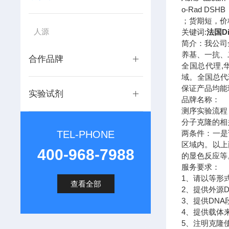
o-Rad DSH
；货期短，价
人源
关键词:
法国Di
简介：我公司
养基、一抗、
合作品牌
全国总代理,
域。全国总代
保证产品均能
实验试剂
品牌名称：
测序实验流程
分子克隆的相
TEL-PHONE
两条件：一是
区域内。以上
400-968-7988
的显色反应等
服务要求：
1、请以等形
查看全部
2、提供外源
3、提供DNA
4、提供载体
5、注明克隆