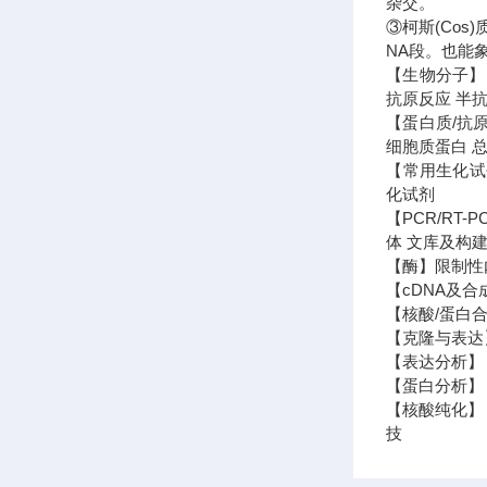
杂交。
③柯斯(Co
NA段。也能
【生物分子】 
抗原反应 半抗
【蛋白质/抗
细胞质蛋白 
【常用生化试剂
化试剂
【PCR/RT
体 文库及构建
【酶】限制性内
【cDNA及合
【核酸/蛋白合
【克隆与表达
【表达分析】 N
【蛋白分析】 
【核酸纯化】 
技