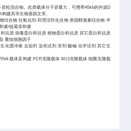
体-质粒混合物。此类载体分子容量大，可携带45kb的外源D
来构建高等生物基因文库。
 药物结合物 抗氧化剂 药理活性化合物 类固醇激素结合物 半
亲和素/链霉亲和素
白和抗原 病毒蛋白和抗原 植物蛋白和抗原 其它蛋白和抗原
提取 重组细胞因子
液 蛋白生化缓冲液 去垢剂 染色试剂 溶剂 酸碱 化学试剂 其它生
盒 RNA 载体及构建 PCR克隆载体 M13克隆载体 细菌克隆载