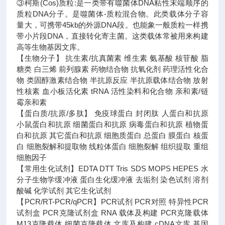
③柯斯(Cos)质粒:是一类带有噬菌体DNA粘性末端顺序的
质粒DNA分子。是噬菌体-质粒混合物。此类载体分子容
量大，可携带45kb的外源DNA段。也能象一般质粒一样携
带小片段DNA，直接转化寄主菌。这类载体常被用来构建
高等生物基因文库。
【生物分子】 抗生素/抗真菌素 维生素 氨基酸 核苷酸 脂
糖类 白三烯 前列腺素 药物结合物 抗氧化剂 药理活性化合
物 类固醇激素结合物 半抗原反应 半抗原载体结合物 放射
性核素 血小板活化素 tRNA 活性染料和化合物 亲和素/链
霉亲和素
【蛋白质/抗原/多肽】 免疫球蛋白 封闭肽 人蛋白和抗原
小鼠蛋白和抗原 细菌蛋白和抗原 病毒蛋白和抗原 植物蛋
白和抗原 其它蛋白和抗原 细胞质蛋白 总蛋白 膜蛋白 核蛋
白 细胞裂解和提取物 线粒体蛋白 细胞裂解 组织提取 重组
细胞因子
【常用生化试剂】EDTA DTT Tris SDS MOPS HEPES 水
分子生物学缓冲液 蛋白生化缓冲液 去垢剂 染色试剂 溶剂
酸碱 化学试剂 其它生化试剂
【PCR/RT-PCR/qPCR】PCR试剂 PCR对照 特异性PCR
试剂盒 PCR克隆试剂盒 RNA 载体及构建 PCR克隆载体
M13克隆载体 细菌克隆载体 文库及构建 cDNA文库 基因