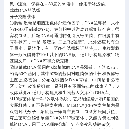
氮中速冻，保存在－80度的冰箱中，使用干冰运输。
载体DNA的选择
分子克隆载体
①质粒:质粒是细菌染色体外遗传因子，DNA呈环状，大小
为1-200千碱基对(kb)。在细胞中以游离超螺旋状存在，很
容易制备。质粒DNA可通过转化引入寄主菌。在细胞中有
两种状态，一是"紧密型";二是"松弛型"。此外还应具有分
子量小，易转化，有一至多个选择标记的特点。质粒型载
体一般只能携带10kb以下的DNA段，适用于构建原核生物
基因文库，cDNA库和次级克隆。
②噬菌体DNA:常用的λ噬菌体的DNA是双链，长约49kb，
约含50个基因，其中50%的基因对噬菌体的生长和裂解寄
主菌是必需的，分布在噬菌体DNA两端。中间是非必需
区，进行改造后组建一系列具有不同特点的载体分子。λ
载体系统zui适用于构建真核生物基因文库和cDNA库。
M13噬菌体是一种*的载体系统，它只能侵袭具有F基因的
大肠杆菌，但不裂解寄主菌。M13DNA(RF)在寄主菌内是
双链环状分子，象质粒一样自主复制，制备方法同质粒。
寄主菌可分泌含单链DNA的M13噬菌体，又能方便地制备
单链DNA，用于DNA顺序分析、定点突变和核酸杂交。