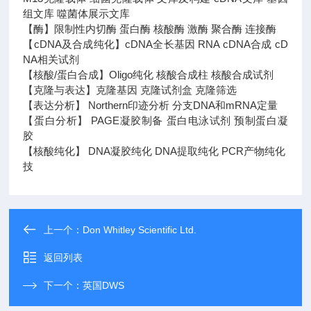
组文库 噬菌体展示文库
【酶】限制性内切酶 蛋白酶 核酸酶 激酶 聚合酶 连接酶
【cDNA及合成纯化】cDNA全长基因 RNA cDNA合成 cD
NA相关试剂
【核酸/蛋白合成】Oligo纯化 核酸合成柱 核酸合成试剂
【克隆与表达】克隆基因 克隆试剂盒 克隆筛选
【表达分析】 Northern印迹分析 分支DNA和mRNA定量
【蛋白分析】 PAGE凝胶制备 蛋白电泳试剂 预制蛋白凝
胶
【核酸纯化】 DNA凝胶纯化 DNA提取纯化 PCR产物纯化
技
上一个：
Don Whitley Scientific Ltd.
返回列表
下一个：
英国DWS