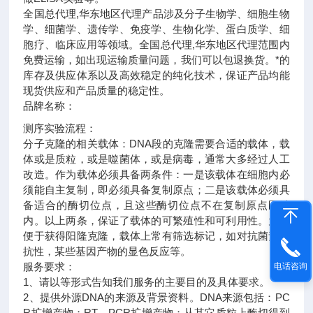
全国总代理,华东地区代理
产品涉及分子生物学、细胞生物
学、细菌学、遗传学、免疫学、生物化学、蛋白质学、细
胞疗、临床应用等领域。全国总代理,华东地区代理范围内
免费运输，如出现运输质量问题，我们可以包退换货。
*的
库存及供应体系以及高效稳定的纯化技术，保证产品均能
现货供应和产品质量的稳定性。
品牌名称：
测序实验流程：
分子克隆的相关载体：DNA段的克隆需要合适的载体，载
体或是质粒，或是噬菌体，或是病毒，通常大多经过人工
改造。作为载体必须具备两条件：一是该载体在细胞内必
须能自主复制，即必须具备复制原点；二是该载体必须具
备适合的酶切位点，且这些酶切位点不在复制原点区域
内。以上两条，保证了载体的可繁殖性和可利用性。为了
便于获得阳隆克隆，载体上常有筛选标记，如对抗菌素的
抗性，某些基因产物的显色反应等。
服务要求：
电话咨询
1、请以等形式告知我们服务的主要目的及具体要求。
2、提供外源DNA的来源及背景资料。DNA来源包括：PC
R扩增产物；RT－PCR扩增产物；从其它质粒上酶切得到