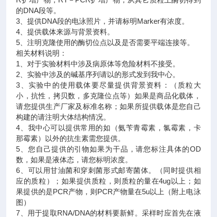
的DNA段等。
3、提供DNA段的电泳照片，并请标明Marker有浓度。
4、提供载体来源与背景资料。
5、注明克隆使用的酶切位点以及是否需要平端连接等。
相关材料说明：
1、对于实验材料中涉及病原体等危险材料不接受。
2、实验中涉及的碱基序列请以的形式发到我中心。
3、实验中的使用载体要尽量提供背景资料：（质粒大
小，抗性，拷贝数，多克隆位点等）如果是商品化载体，
请您提供生产厂家及标准名称；如果所提供载体是您自己
构建的请注明大体结构情况。
4、我中心可以提供常用的如（氨苄青霉素，氯霉素，卡
那霉素）以外的抗生素需您提供。
5、您自己提供的引物如果为干品，请您标注具体的OD
数，如果是液体态，请您标明浓度。
6、可以用甘油菌和穿刺菌形式邮寄菌体。（同时提供相
应的质粒）；如果提供质粒，则质粒的量在4ug以上；如
果提供的是PCR产物，则PCR产物量在5u以上（附上电泳
图）
7、用于提取RNA/DNA的材料要新鲜。采样时应首先在液