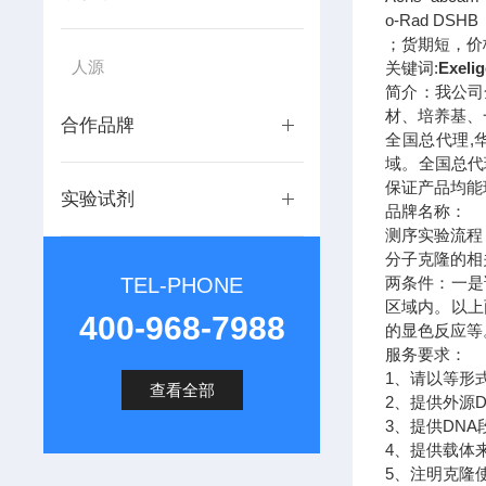
o-Rad DSH
；货期短，价
人源
关键词:
Exelig
简介：我公司
材、培养基、
合作品牌
全国总代理,
域。全国总代
保证产品均能
实验试剂
品牌名称：
测序实验流程
分子克隆的相
TEL-PHONE
两条件：一是
区域内。以上
400-968-7988
的显色反应等
服务要求：
1、请以等形
查看全部
2、提供外源
3、提供DNA
4、提供载体
5、注明克隆