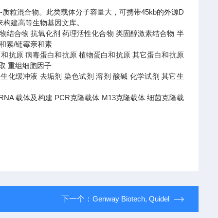
体-质粒混合物。此类载体分子容量大，可携带45kb的外源D
来构建高等生物基因文库。
 药物结合物 抗氧化剂 药理活性化合物 类固醇激素结合物 半
亲和素/链霉亲和素
白和抗原 病毒蛋白和抗原 植物蛋白和抗原 其它蛋白和抗原
提取 重组细胞因子
液 蛋白生化缓冲液 去垢剂 染色试剂 溶剂 酸碱 化学试剂 其它生
盒 RNA 载体及构建 PCR克隆载体 M13克隆载体 细菌克隆载
下一个：
Genway Biotech, Quidel