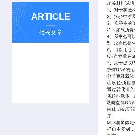
相关材料说
1、对于实验
ARTICLE
2、实验中涉
3、实验中的
称；如果所提
相关文章
4、我中心可
5、您自己提
6、可以用甘
CR产物量在
7、用于提取
载体DNA的
分子克隆载体
①质粒:质粒
通过转化引入
质粒型载体一
②噬菌体DN
菌体DNA两
库。
M13噬菌体
样自主复制，