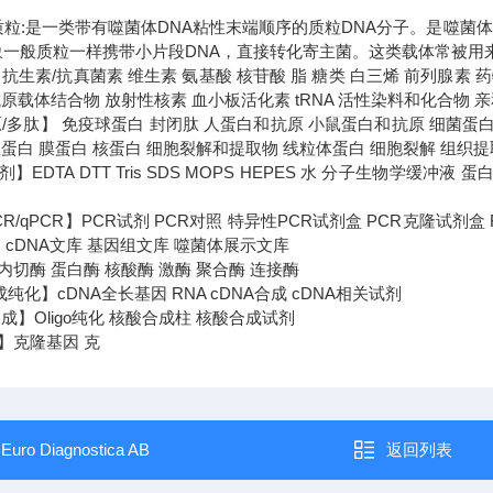
s)质粒:是一类带有噬菌体DNA粘性末端顺序的质粒DNA分子。是噬菌
象一般质粒一样携带小片段DNA，直接转化寄主菌。这类载体常被用
抗生素/抗真菌素 维生素 氨基酸 核苷酸 脂 糖类 白三烯 前列腺素
原载体结合物 放射性核素 血小板活化素 tRNA 活性染料和化合物 
原/多肽】 免疫球蛋白 封闭肽 人蛋白和抗原 小鼠蛋白和抗原 细菌蛋
总蛋白 膜蛋白 核蛋白 细胞裂解和提取物 线粒体蛋白 细胞裂解 组织
】EDTA DTT Tris SDS MOPS HEPES 水 分子生物学缓冲
-PCR/qPCR】PCR试剂 PCR对照 特异性PCR试剂盒 PCR克隆试剂
 cDNA文库 基因组文库 噬菌体展示文库
切酶 蛋白酶 核酸酶 激酶 聚合酶 连接酶
成纯化】cDNA全长基因 RNA cDNA合成 cDNA相关试剂
成】Oligo纯化 核酸合成柱 核酸合成试剂
】克隆基因 克
：
Euro Diagnostica AB​
返回列表