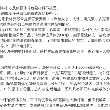
明：
材料中涉及病原体等危险材料不接受。
及的碱基序列请以的形式发到我中心。
使用载体要尽量提供背景资料：（质粒大小，抗性，拷贝数，多克
供载体是您自己构建的请注明大体结构情况。
以提供常用的如（氨苄青霉素，氯霉素，卡那霉素）以外的抗生素需
供的引物如果为干品，请您标注具体的OD数，如果是液体态，请您
油菌和穿刺菌形式邮寄菌体。（同时提供相应的质粒）；如果提供质粒
5u以上（附上电泳图）
RNA/DNA的材料要新鲜。采样时应首先在液氮中速冻，保存在－8
选择
是细菌染色体外遗传因子，DNA呈环状，大小为1-200千碱基对(kb
寄主菌。在细胞中有两种状态，一是"紧密型";二是"松弛型"。此
般只能携带10kb以下的DNA段，适用于构建原核生物基因文库，cD
A:常用的λ噬菌体的DNA是双链，长约49kb，约含50个基因，其中
端。中间是非必需区，进行改造后组建一系列具有不同特点的载体分子
是一种*的载体系统，它只能侵袭具有F基因的大肠杆菌，但不裂解寄主菌
制备方法同质粒。寄主菌可分泌含单链DNA的M13噬菌体，又能方