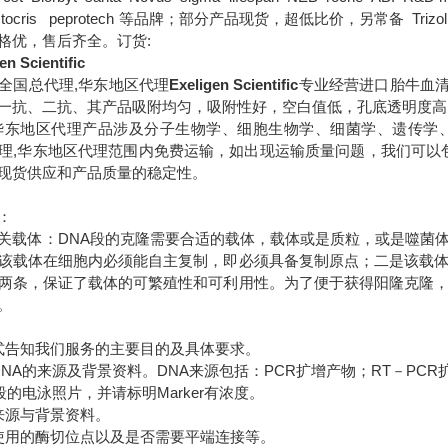
B tocris peprotech 等品牌；部分产品现货，超低比价，另常备 Trizol DM
格优，售后齐全。订货:
en Scientific
全国总代理,华东地区代理
Exeligen Scientific
专业经营进口胎牛血清
一抗、二抗、其产品吸附均匀，吸附性好，空白值低，孔底透明度高，
华东地区代理
产品涉及分子生物学、细胞生物学、细菌学、遗传学
理,华东地区代理范围内免费运输，如出现运输质量问题，我们可以
现货供应和产品质量的稳定性。
：
关载体：DNA段的克隆需要合适的载体，载体或是质粒，或是噬菌
该载体在细胞内必须能自主复制，即必须具备复制原点；二是该载
两条，保证了载体的可繁殖性和可利用性。为了便于获得阳隆克隆
。
式告知我们服务的主要目的及具体要求。
DNA的来源及背景资料。DNA来源包括：PCR扩增产物；RT－PC
段的电泳照片，并请标明Marker有浓度。
来源与背景资料。
使用的酶切位点以及是否需要平端连接等。