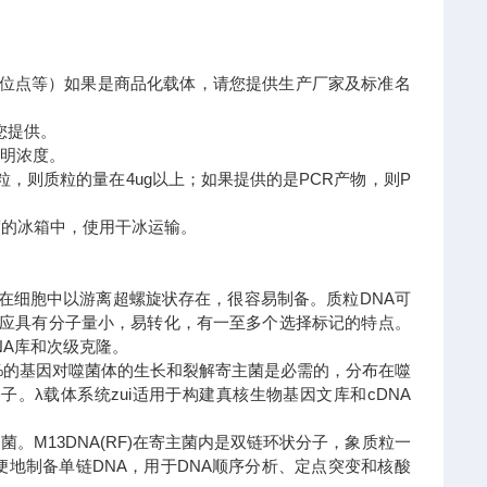
隆位点等）如果是商品化载体，请您提供生产厂家及标准名
您提供。
标明浓度。
，则质粒的量在4ug以上；如果提供的是PCR产物，则P
0度的冰箱中，使用干冰运输。
)。在细胞中以游离超螺旋状存在，很容易制备。质粒DNA可
外还应具有分子量小，易转化，有一至多个选择标记的特点。
NA库和次级克隆。
50%的基因对噬菌体的生长和裂解寄主菌是必需的，分布在噬
。λ载体系统zui适用于构建真核生物基因文库和cDNA
。M13DNA(RF)在寄主菌内是双链环状分子，象质粒一
便地制备单链DNA，用于DNA顺序分析、定点突变和核酸