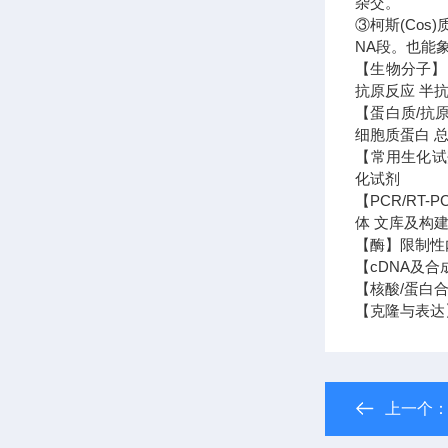
杂交。
③柯斯(Co
NA段。也能
【生物分子】 
抗原反应 半抗
【蛋白质/抗
细胞质蛋白 
【常用生化试剂
化试剂
【PCR/RT
体 文库及构建
【酶】限制性内
【cDNA及合
【核酸/蛋白合
【克隆与表达
上一个